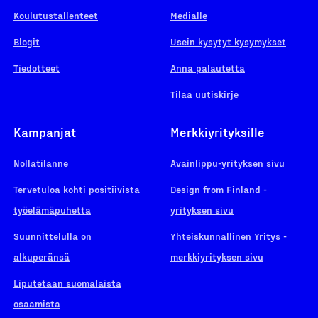
Koulutustallenteet
Medialle
Blogit
Usein kysytyt kysymykset
Tiedotteet
Anna palautetta
Tilaa uutiskirje
Kampanjat
Merkkiyrityksille
Nollatilanne
Avainlippu-yrityksen sivu
Tervetuloa kohti positiivista
Design from Finland -
työelämäpuhetta
yrityksen sivu
Suunnittelulla on
Yhteiskunnallinen Yritys -
alkuperänsä
merkkiyrityksen sivu
Liputetaan suomalaista
osaamista