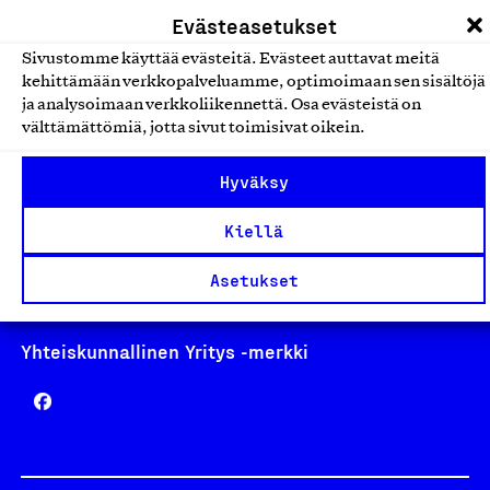
laskutus@suomalainentyo.fi
Evästeasetukset
Sivustomme käyttää evästeitä. Evästeet auttavat meitä
kehittämään verkkopalveluamme, optimoimaan sen sisältöjä
ja analysoimaan verkkoliikennettä. Osa evästeistä on
Avainlippu
välttämättömiä, jotta sivut toimisivat oikein.
Hyväksy
Kiellä
Design From Finland
Asetukset
Yhteiskunnallinen Yritys -merkki