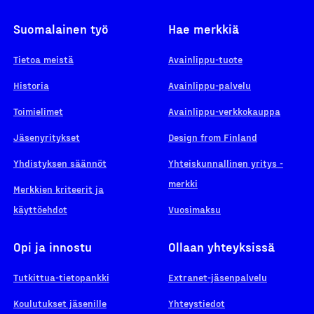
Suomalainen työ
Hae merkkiä
Tietoa meistä
Avainlippu-tuote
Historia
Avainlippu-palvelu
Toimielimet
Avainlippu-verkkokauppa
Jäsenyritykset
Design from Finland
Yhdistyksen säännöt
Yhteiskunnallinen yritys -
merkki
Merkkien kriteerit ja
käyttöehdot
Vuosimaksu
Opi ja innostu
Ollaan yhteyksissä
Tutkittua-tietopankki
Extranet-jäsenpalvelu
Koulutukset jäsenille
Yhteystiedot