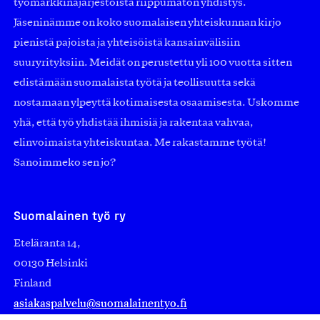
työmarkkinajärjestöistä riippumaton yhdistys.
Jäseninämme on koko suomalaisen yhteiskunnan kirjo
pienistä pajoista ja yhteisöistä kansainvälisiin
suuryrityksiin. Meidät on perustettu yli 100 vuotta sitten
edistämään suomalaista työtä ja teollisuutta sekä
nostamaan ylpeyttä kotimaisesta osaamisesta. Uskomme
yhä, että työ yhdistää ihmisiä ja rakentaa vahvaa,
elinvoimaista yhteiskuntaa. Me rakastamme työtä!
Sanoimmeko sen jo?
Suomalainen työ ry
Eteläranta 14,
00130 Helsinki
Finland
asiakaspalvelu@suomalainentyo.fi