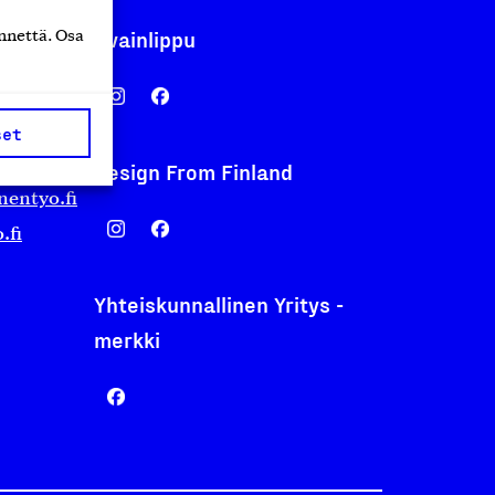
Avainlippu
nnettä. Osa
set
Design From Finland
nentyo.fi
.fi
Yhteiskunnallinen Yritys -
merkki