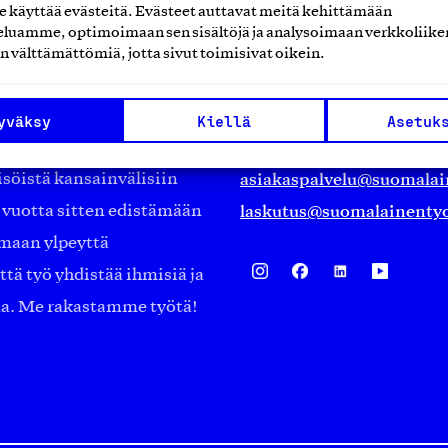
käyttää evästeitä. Evästeet auttavat meitä kehittämään
Suomalainen työ ry
luamme, optimoimaan sen sisältöjä ja analysoimaan verkkoliike
n välttämättömiä, jotta sivut toimisivat oikein.
Eteläranta 14,
työmarkkinajärjestöistä
00130 Helsinki
yväksy
Kiellä
Asetuk
ko suomalaisen
Finland
asiakaspalvelu@suomalai
isöistä kansainvälisiin
laskutus@suomalainentyo
0 vuotta sitten edistämään
amaan ylpeyttä
ä työ yhdistää ihmisiä ja
aa. Me rakastamme työtä!