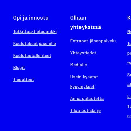
Opi ja innostu
Ollaan
K
yhteyksissä
Tutkittua-tietopankki
N
Extranet-jäsenpalvelu
Koulutukset jäsenille
T
Yhteystiedot
p
Koulutustallenteet
t
Medialle
Blogit
S
Usein kysytyt
Tiedotteet
a
kysymykset
L
Anna palautetta
s
Tilaa uutiskirje
o