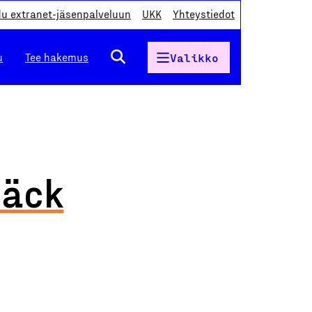
du extranet-jäsenpalveluun
UKK
Yhteystiedot
u
Tee hakemus
Valikko
bäck