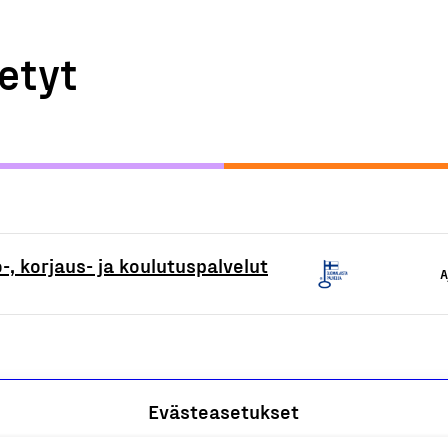
etyt
-, korjaus- ja koulutuspalvelut
A
Evästeasetukset