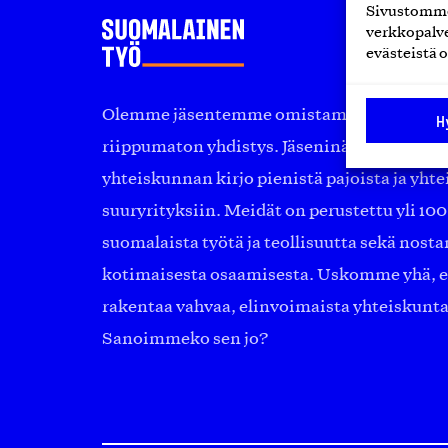
Sivustomme 
verkkopalve
evästeistä o
Olemme jäsentemme omistama puolueeton, 
H
riippumaton yhdistys. Jäseninämme on ko
yhteiskunnan kirjo pienistä pajoista ja yhte
suuryrityksiin. Meidät on perustettu yli 10
suomalaista työtä ja teollisuutta sekä nost
kotimaisesta osaamisesta. Uskomme yhä, ett
rakentaa vahvaa, elinvoimaista yhteiskunt
Sanoimmeko sen jo?