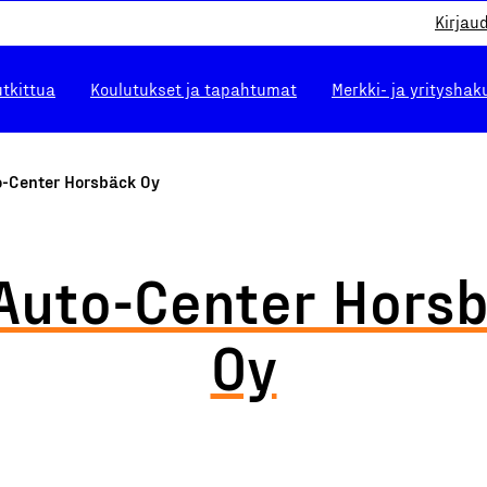
Kirjau
utkittua
Koulutukset ja tapahtumat
Merkki- ja yrityshak
o-Center Horsbäck Oy
Auto-Center Hors
Oy