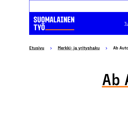
T
Etusivu
Merkki- ja yrityshaku
Ab Aut
Ab 