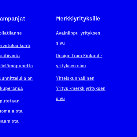
ampanjat
Merkkiyrityksille
ollatilanne
Avainlippu-yrityksen
sivu
ervetuloa kohti
ositiivista
Design from Finland -
yöelämäpuhetta
yrityksen sivu
uunnittelulla on
Yhteiskunnallinen
lkuperänsä
Yritys -merkkiyrityksen
sivu
iputetaan
uomalaista
saamista