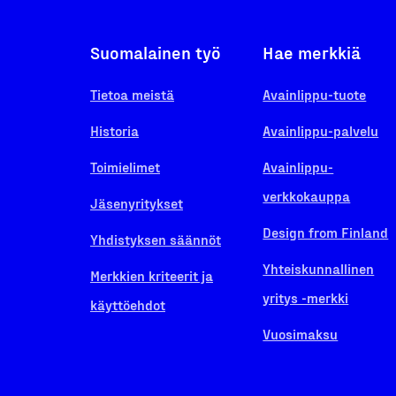
Suomalainen työ
Hae merkkiä
Tietoa meistä
Avainlippu-tuote
Historia
Avainlippu-palvelu
Toimielimet
Avainlippu-
verkkokauppa
Jäsenyritykset
Design from Finland
Yhdistyksen säännöt
Yhteiskunnallinen
Merkkien kriteerit ja
yritys -merkki
käyttöehdot
Vuosimaksu