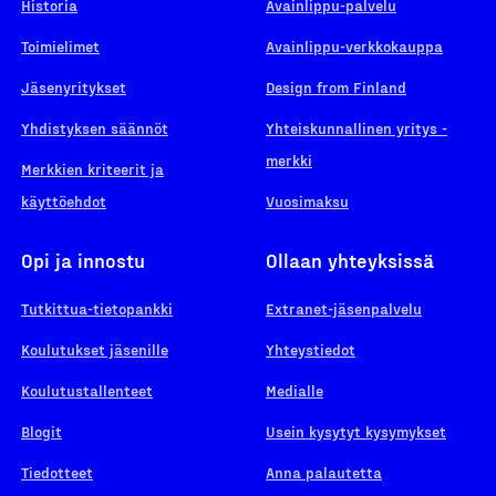
Historia
Avainlippu-palvelu
Toimielimet
Avainlippu-verkkokauppa
Jäsenyritykset
Design from Finland
Yhdistyksen säännöt
Yhteiskunnallinen yritys -
merkki
Merkkien kriteerit ja
käyttöehdot
Vuosimaksu
Opi ja innostu
Ollaan yhteyksissä
Tutkittua-tietopankki
Extranet-jäsenpalvelu
Koulutukset jäsenille
Yhteystiedot
Koulutustallenteet
Medialle
Blogit
Usein kysytyt kysymykset
Tiedotteet
Anna palautetta