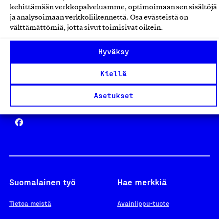
kehittämään verkkopalveluamme, optimoimaan sen sisältöjä
ja analysoimaan verkkoliikennettä. Osa evästeistä on
välttämättömiä, jotta sivut toimisivat oikein.
Design From Finland
Hyväksy
Kiellä
Asetukset
Yhteiskunnallinen Yritys -merkki
Suomalainen työ
Hae merkkiä
Tietoa meistä
Avainlippu-tuote