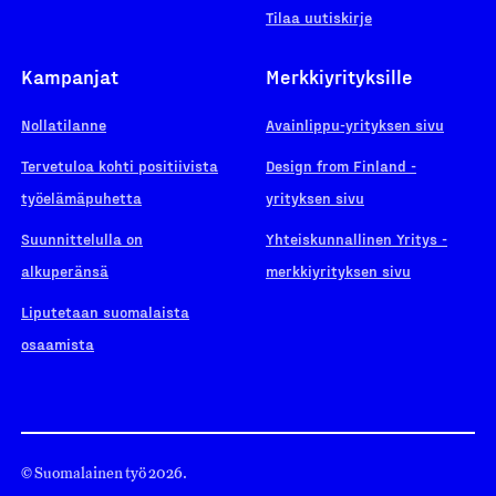
Tilaa uutiskirje
Kampanjat
Merkkiyrityksille
Nollatilanne
Avainlippu-yrityksen sivu
Tervetuloa kohti positiivista
Design from Finland -
työelämäpuhetta
yrityksen sivu
Suunnittelulla on
Yhteiskunnallinen Yritys -
alkuperänsä
merkkiyrityksen sivu
Liputetaan suomalaista
osaamista
© Suomalainen työ 2026.