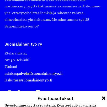
nostamaan ylpeyttä kotimaisesta osaamisesta. Uskomme
yhä, että työ yhdistää ihmisiä ja rakentaa vahvaa,
elinvoimaista yhteiskuntaa. Me rakastamme työtä!
Sanoimmeko sen jo?
Suomalainen työ ry
Eteläranta 14,
00130 Helsinki
Finland
asiakaspalvelu@suomalainentyo.fi
laskutus@suomalainentyo.fi
Evästeasetukset
Avainlippu
Sivustomme käyttää evästeitä. Evästeet auttavat meitä