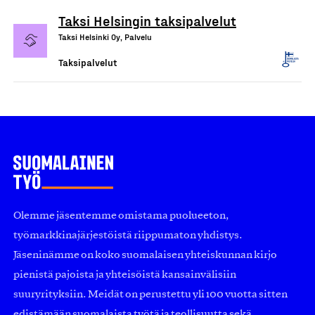
Taksi Helsingin taksipalvelut
Taksi Helsinki Oy, Palvelu
Taksipalvelut
Olemme jäsentemme omistama puolueeton,
työmarkkinajärjestöistä riippumaton yhdistys.
Jäseninämme on koko suomalaisen yhteiskunnan kirjo
pienistä pajoista ja yhteisöistä kansainvälisiin
suuryrityksiin. Meidät on perustettu yli 100 vuotta sitten
edistämään suomalaista työtä ja teollisuutta sekä