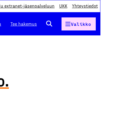
du extranet-jäsenpalveluun
UKK
Yhteystiedot
u
Tee hakemus
Valikko
o.