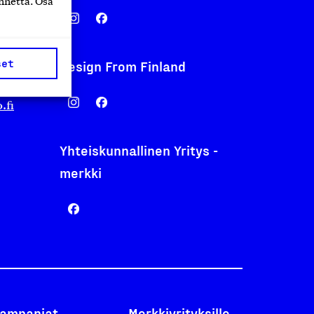
nnettä. Osa
set
Design From Finland
nentyo.fi
.fi
Yhteiskunnallinen Yritys -
merkki
ampanjat
Merkkiyrityksille