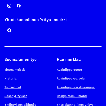
Yhteiskunnallinen Yritys -merkki
Suomalainen työ
Hae merkkiä
Tietoa meistä
Avainlippu-tuote
Historia
Avainlippu-palvelu
Toimielimet
Avainlippu-verkkokauppa
Jäsenyritykset
Design from Finland
Yhdistyksen säännöt
Yhteiskunnallinen yritys -