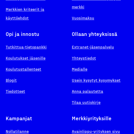
merkki
Merkkien kriteerit ja
käyttöehdot
Vuosimaksu
Opi ja innostu
Ollaan yhteyksissä
Tutkittua-tietopankki
Extranet-jäsenpalvelu
Koulutukset jäsenille
Yhteystiedot
Koulutustallenteet
Medialle
Blogit
Usein kysytyt kysymykset
Tiedotteet
Anna palautetta
Tilaa uutiskirje
Kampanjat
Merkkiyrityksille
Nollatilanne
Avainlippu-yrityksen sivu