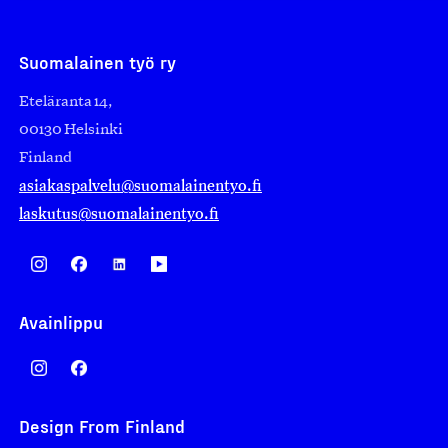
Suomalainen työ ry
Eteläranta 14,
00130 Helsinki
Finland
asiakaspalvelu@suomalainentyo.fi
laskutus@suomalainentyo.fi
Avainlippu
Design From Finland