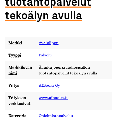
tuotantopalvelut
tekoälyn avulla
Merkki
Avainlippu
Tyyppi
Palvelu
Merkkiluvan
Äänikirjojen ja audiosisällön
nimi
tuotantopalvelut tekoälyn avulla
Yritys
AIBooks Oy
Yrityksen
www.aibooks.fi
verkkosivut
Kategoria
Ohjelmistopalvelut