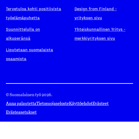
Tervetuloa kohti positiivista
Design from Finland -
työelämäpuhetta
yrityksen sivu
Suunnittelulla on
Yhteiskunnallinen Yritys -
alkuperänsä
merkkiyrityksen sivu
Liputetaan suomalaista
osaamista
© Suomalainen työ 2026.
Anna palautetta
Tietosuojaseloste
Käyttöehdot
Evästeet
Evästeasetukset