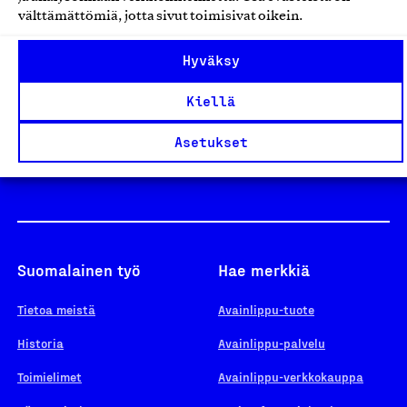
välttämättömiä, jotta sivut toimisivat oikein.
Design From Finland
Hyväksy
Kiellä
Yhteiskunnallinen Yritys -merkki
Asetukset
Suomalainen työ
Hae merkkiä
Tietoa meistä
Avainlippu-tuote
Historia
Avainlippu-palvelu
Toimielimet
Avainlippu-verkkokauppa