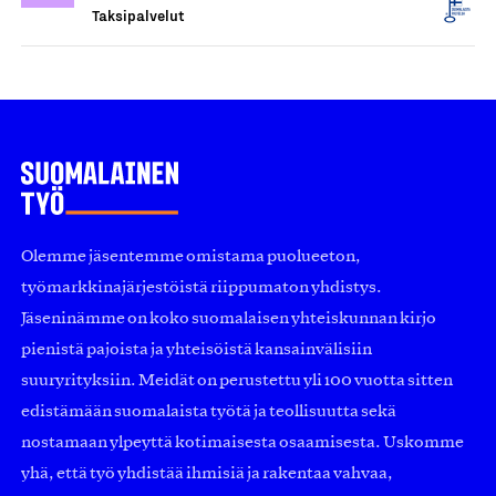
Taksipalvelut
Olemme jäsentemme omistama puolueeton,
työmarkkinajärjestöistä riippumaton yhdistys.
Jäseninämme on koko suomalaisen yhteiskunnan kirjo
pienistä pajoista ja yhteisöistä kansainvälisiin
suuryrityksiin. Meidät on perustettu yli 100 vuotta sitten
edistämään suomalaista työtä ja teollisuutta sekä
nostamaan ylpeyttä kotimaisesta osaamisesta. Uskomme
yhä, että työ yhdistää ihmisiä ja rakentaa vahvaa,