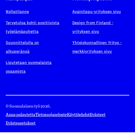
Nollatilanne
Avainlippu-yrityksen sivu
Tervetuloa kohti positiivista
Design from Finland -
työelämäpuhetta
yrityksen sivu
Suunnittelulla on
Yhteiskunnallinen Yritys -
alkuperänsä
merkkiyrityksen sivu
Liputetaan suomalaista
osaamista
© Suomalainen työ 2026.
Anna palautetta
Tietosuojaseloste
Käyttöehdot
Evästeet
Evästeasetukset