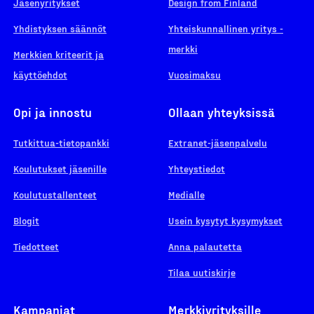
Jäsenyritykset
Design from Finland
Yhdistyksen säännöt
Yhteiskunnallinen yritys -
merkki
Merkkien kriteerit ja
käyttöehdot
Vuosimaksu
Opi ja innostu
Ollaan yhteyksissä
Tutkittua-tietopankki
Extranet-jäsenpalvelu
Koulutukset jäsenille
Yhteystiedot
Koulutustallenteet
Medialle
Blogit
Usein kysytyt kysymykset
Tiedotteet
Anna palautetta
Tilaa uutiskirje
Kampanjat
Merkkiyrityksille