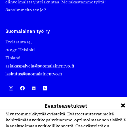
elinvoimaista yhteiskuntaa. Me rakastamme työtä!
Sanoimmeko sen jo?
Suomalainen työ ry
Eteläranta 14,
00130 Helsinki
Finland
asiakaspalvelu@suomalainentyo.fi
laskutus@suomalainentyo.fi
Avainlippu
Evästeasetukset
Sivustomme käyttää evästeitä. Evästeet auttavat meitä
kehittämään verkkopalveluamme, optimoimaan sen sisältöjä
ja analysoimaan verkkoliikennettä. Osa evästeistä on