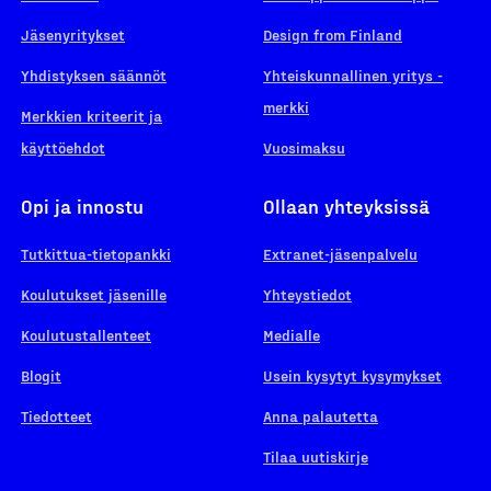
Jäsenyritykset
Design from Finland
Yhdistyksen säännöt
Yhteiskunnallinen yritys -
merkki
Merkkien kriteerit ja
käyttöehdot
Vuosimaksu
Opi ja innostu
Ollaan yhteyksissä
Tutkittua-tietopankki
Extranet-jäsenpalvelu
Koulutukset jäsenille
Yhteystiedot
Koulutustallenteet
Medialle
Blogit
Usein kysytyt kysymykset
Tiedotteet
Anna palautetta
Tilaa uutiskirje