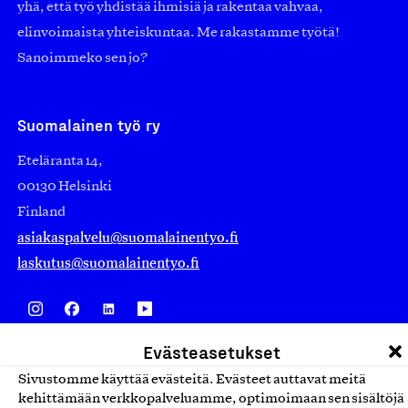
yhä, että työ yhdistää ihmisiä ja rakentaa vahvaa,
elinvoimaista yhteiskuntaa. Me rakastamme työtä!
Sanoimmeko sen jo?
Suomalainen työ ry
Eteläranta 14,
00130 Helsinki
Finland
asiakaspalvelu@suomalainentyo.fi
laskutus@suomalainentyo.fi
Evästeasetukset
Avainlippu
Sivustomme käyttää evästeitä. Evästeet auttavat meitä
kehittämään verkkopalveluamme, optimoimaan sen sisältöjä