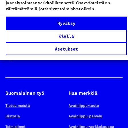
ja analysoimaan verkkoliikennettä. Osa evästeistä on
välttämättömiä, jotta sivut toimisivat oikein.
Design From Finland
Hyväksy
Kiellä
Yhteiskunnallinen Yritys -merkki
Asetukset
Suomalainen työ
Hae merkkiä
Tietoa meistä
Avainlippu-tuote
Historia
Avainlippu-palvelu
Toimielimet
Avainlippu-verkkokauppa