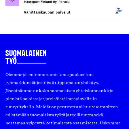
Intersport Finland Oy, Palvelu
Vähittäiskaupan palvelut
Olemme jäsentemme omistama puolueeton,
työmarkkinajärjestöistä riippumaton yhdistys.
Jäseninämme on koko suomalaisen yhteiskunnan kirjo
pienistä pajoista ja yhteisöistä kansainvälisiin
suuryrityksiin. Meidät on perustettu yli 100 vuotta sitten
edistämään suomalaista työtä ja teollisuutta sekä
nostamaan ylpeyttä kotimaisesta osaamisesta. Uskomme