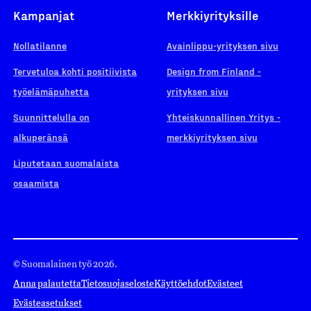
Kampanjat
Merkkiyrityksille
Nollatilanne
Avainlippu-yrityksen sivu
Tervetuloa kohti positiivista
Design from Finland -
työelämäpuhetta
yrityksen sivu
Suunnittelulla on
Yhteiskunnallinen Yritys -
alkuperänsä
merkkiyrityksen sivu
Liputetaan suomalaista
osaamista
© Suomalainen työ 2026.
Anna palautetta
Tietosuojaseloste
Käyttöehdot
Evästeet
Evästeasetukset