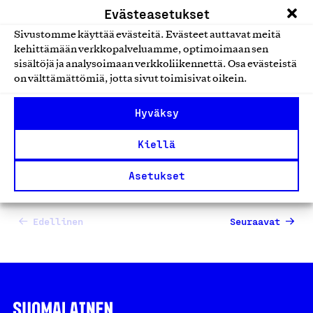
Evästeasetukset
www.sameskin.fi -
Sivustomme käyttää evästeitä. Evästeet auttavat meitä
verkkokauppa
kehittämään verkkopalveluamme, optimoimaan sen
sisältöjä ja analysoimaan verkkoliikennettä. Osa evästeistä
SAME Works oy, Verkkokauppa
on välttämättömiä, jotta sivut toimisivat oikein.
Verkkokauppapalvelut
Hyväksy
Kiellä
Asetukset
1
2
…
44
Edellinen
Seuraavat