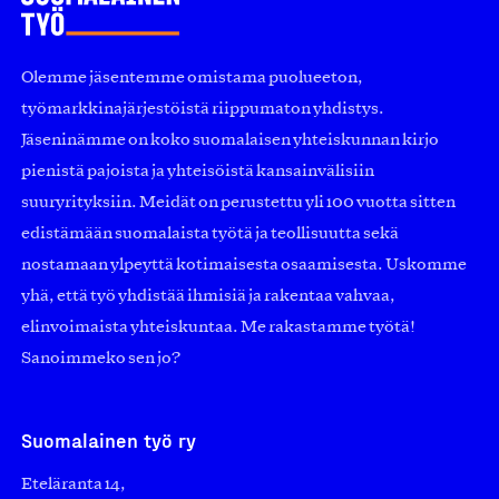
Olemme jäsentemme omistama puolueeton,
työmarkkinajärjestöistä riippumaton yhdistys.
Jäseninämme on koko suomalaisen yhteiskunnan kirjo
pienistä pajoista ja yhteisöistä kansainvälisiin
suuryrityksiin. Meidät on perustettu yli 100 vuotta sitten
edistämään suomalaista työtä ja teollisuutta sekä
nostamaan ylpeyttä kotimaisesta osaamisesta. Uskomme
yhä, että työ yhdistää ihmisiä ja rakentaa vahvaa,
elinvoimaista yhteiskuntaa. Me rakastamme työtä!
Sanoimmeko sen jo?
Suomalainen työ ry
Eteläranta 14,