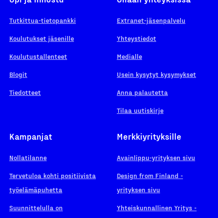
Tutkittua-tietopankki
Extranet-jäsenpalvelu
Koulutukset jäsenille
Yhteystiedot
Koulutustallenteet
Medialle
Blogit
Usein kysytyt kysymykset
Tiedotteet
Anna palautetta
Tilaa uutiskirje
Kampanjat
Merkkiyrityksille
Nollatilanne
Avainlippu-yrityksen sivu
Tervetuloa kohti positiivista
Design from Finland -
työelämäpuhetta
yrityksen sivu
Suunnittelulla on
Yhteiskunnallinen Yritys -