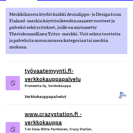
Merkkihausta löydät kaikki Avainlippu- ja Design from
Finland -merkin käyttöoikeuden saaneet tuotteet ja
palvelut sekä yritykset, joille on myönnetty
Yhteiskunnallinen Yritys -merkki. Voit selata tuotteita
ja palveluita muun muassa kategorian tai merkin
mukaan.
työvaatemyynti.fi-
verkkokauppapalvelu
Promeetta Oy, Verkkokauppa
Verkkokauppapalvelut
www.crazystation.fi -
verkkokauppa
T:mi Eeva-Riitta Parkkonen, Crazy Station,