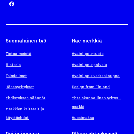
Suomalainen työ
Hae merkkiä
Tietoa meistä
Avainlippu-tuote
Historia
Avainlippu-palvelu
Toimielimet
Avainlippu-verkkokauppa
Jäsenyritykset
Design from Finland
Yhdistyksen säännöt
Yhteiskunnallinen yritys -
merkki
Merkkien kriteerit ja
käyttöehdot
Vuosimaksu
Opi ja innostu
Ollaan yhteyksissä