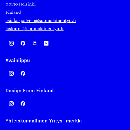
00130 Helsinki
Finland
asiakaspalvelu@suomalainentyo.fi
laskutus@suomalainentyo.fi
Avainlippu
Design From Finland
Yhteiskunnallinen Yritys -merkki