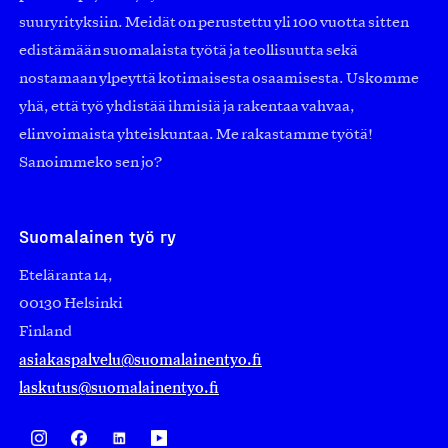
suuryrityksiin. Meidät on perustettu yli 100 vuotta sitten
edistämään suomalaista työtä ja teollisuutta sekä
nostamaan ylpeyttä kotimaisesta osaamisesta. Uskomme
yhä, että työ yhdistää ihmisiä ja rakentaa vahvaa,
elinvoimaista yhteiskuntaa. Me rakastamme työtä!
Sanoimmeko sen jo?
Suomalainen työ ry
Eteläranta 14,
00130 Helsinki
Finland
asiakaspalvelu@suomalainentyo.fi
laskutus@suomalainentyo.fi