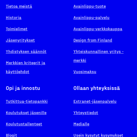
Tietoa meistä
Avainlippu-tuote
Historia
Avainlippu-palvelu
Toimielimet
Avainlippu-verkkokauppa
Jäsenyritykset
Design from Finland
Yhdistyksen säännöt
Yhteiskunnallinen yritys -
merkki
Merkkien kriteerit ja
käyttöehdot
Vuosimaksu
Opi ja innostu
Ollaan yhteyksissä
Tutkittua-tietopankki
Extranet-jäsenpalvelu
Koulutukset jäsenille
Yhteystiedot
Koulutustallenteet
Medialle
Blogit
Usein kysytyt kysymykset