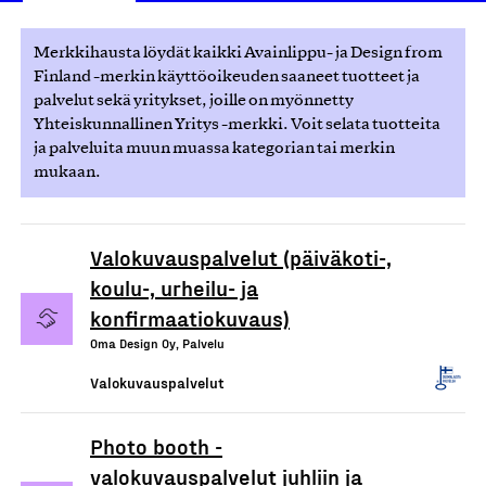
Merkkihausta löydät kaikki Avainlippu- ja Design from
Finland -merkin käyttöoikeuden saaneet tuotteet ja
palvelut sekä yritykset, joille on myönnetty
Yhteiskunnallinen Yritys -merkki. Voit selata tuotteita
ja palveluita muun muassa kategorian tai merkin
mukaan.
Valokuvauspalvelut (päiväkoti-,
koulu-, urheilu- ja
konfirmaatiokuvaus)
Oma Design Oy, Palvelu
Valokuvauspalvelut
Photo booth -
valokuvauspalvelut juhliin ja