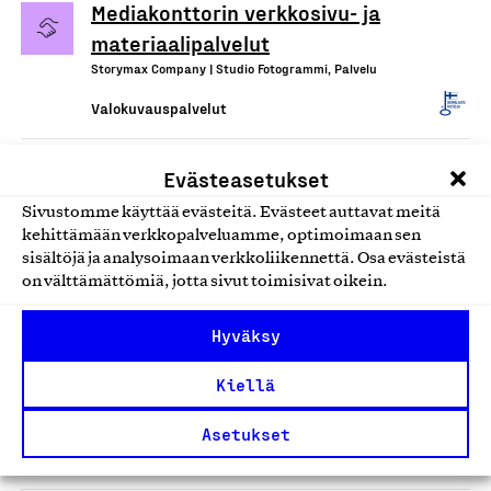
Mediakonttorin verkkosivu- ja
materiaalipalvelut
Storymax Company | Studio Fotogrammi, Palvelu
Valokuvauspalvelut
Luovan tuotantoyhtiön
Evästeasetukset
tuottamat still- ja
Sivustomme käyttää evästeitä. Evästeet auttavat meitä
videotuotantopalvelut
kehittämään verkkopalveluamme, optimoimaan sen
sisältöjä ja analysoimaan verkkoliikennettä. Osa evästeistä
Simelius Simelius Oy, Palvelu
on välttämättömiä, jotta sivut toimisivat oikein.
Valokuvauspalvelut
Hyväksy
La Buenafoto,
Kiellä
valokuvauspalvelut
La Buenafoto, Palvelu
Asetukset
Valokuvauspalvelut