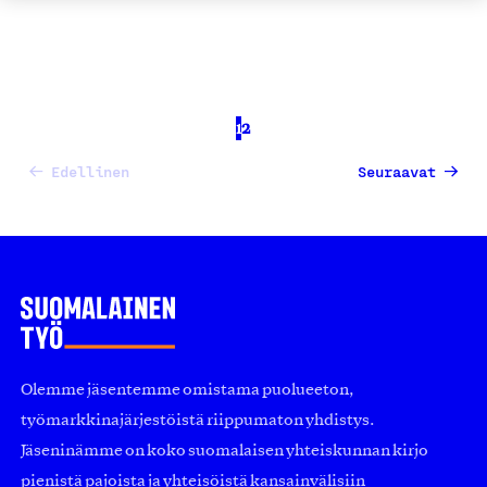
1
2
Edellinen
Seuraavat
Olemme jäsentemme omistama puolueeton,
työmarkkinajärjestöistä riippumaton yhdistys.
Jäseninämme on koko suomalaisen yhteiskunnan kirjo
pienistä pajoista ja yhteisöistä kansainvälisiin