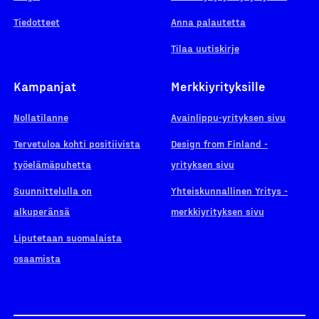
Tiedotteet
Anna palautetta
Tilaa uutiskirje
Kampanjat
Merkkiyrityksille
Nollatilanne
Avainlippu-yrityksen sivu
Tervetuloa kohti positiivista
Design from Finland -
työelämäpuhetta
yrityksen sivu
Suunnittelulla on
Yhteiskunnallinen Yritys -
alkuperänsä
merkkiyrityksen sivu
Liputetaan suomalaista
osaamista