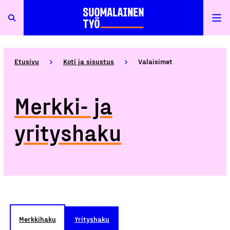
Etusivu
Koti ja sisustus
Valaisimet
Merkki- ja
yrityshaku
Merkkihaku
Yrityshaku