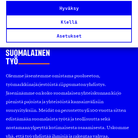
1
2
…
5
Hyväksy
Edellinen
Seuraavat
Kiellä
Asetukset
Olemme jäsentemme omistama puolueeton,
työmarkkinajärjestöistä riippumaton yhdistys.
Jäseninämme on koko suomalaisen yhteiskunnan kirjo
pienistä pajoista ja yhteisöistä kansainvälisiin
suuryrityksiin. Meidät on perustettu yli 100 vuotta sitten
edistämään suomalaista työtä ja teollisuutta sekä
nostamaan ylpeyttä kotimaisesta osaamisesta. Uskomme
yhä, että työ yhdistää ihmisiä ja rakentaa vahvaa,