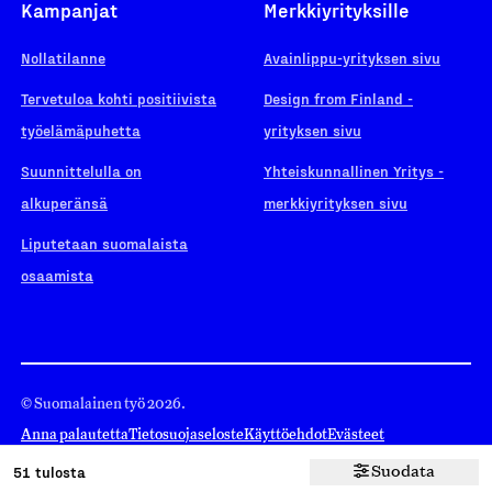
Kampanjat
Merkkiyrityksille
Nollatilanne
Avainlippu-yrityksen sivu
Tervetuloa kohti positiivista
Design from Finland -
työelämäpuhetta
yrityksen sivu
Suunnittelulla on
Yhteiskunnallinen Yritys -
alkuperänsä
merkkiyrityksen sivu
Liputetaan suomalaista
osaamista
© Suomalainen työ 2026.
Anna palautetta
Tietosuojaseloste
Käyttöehdot
Evästeet
Evästeasetukset
51 tulosta
Suodata