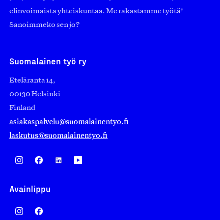
elinvoimaista yhteiskuntaa. Me rakastamme työtä!
Sanoimmeko sen jo?
Suomalainen työ ry
Eteläranta 14,
00130 Helsinki
Finland
asiakaspalvelu@suomalainentyo.fi
laskutus@suomalainentyo.fi
Avainlippu