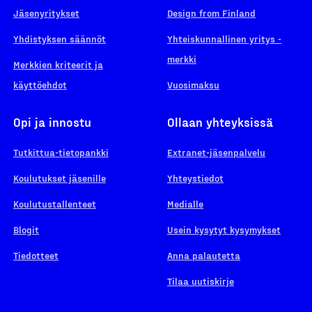
Jäsenyritykset
Design from Finland
Yhdistyksen säännöt
Yhteiskunnallinen yritys -
merkki
Merkkien kriteerit ja
käyttöehdot
Vuosimaksu
Opi ja innostu
Ollaan yhteyksissä
Tutkittua-tietopankki
Extranet-jäsenpalvelu
Koulutukset jäsenille
Yhteystiedot
Koulutustallenteet
Medialle
Blogit
Usein kysytyt kysymykset
Tiedotteet
Anna palautetta
Tilaa uutiskirje