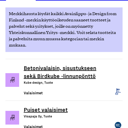
Merkkihausta löydät kaikki Avainlippu- ja Design from
Finland -merkin käyttöoikeuden saaneet tuotteet ja
palvelut sekä yritykset, joille on myönnetty
Yhteiskunnallinen Yritys -merkki. Voit selata tuotteita
ja palveluita muun muassa kategorian tai merkin
mukaan.
Betonivalaisin, sisustukseen
sekä Birdkube -linnunpönttö
Kube design, Tuote
Valaisimet
Puiset valaisimet
Visapaja Oy, Tuote
Valaisimet