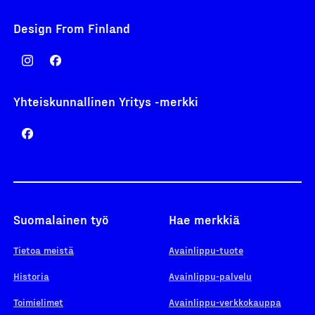
Design From Finland
Yhteiskunnallinen Yritys -merkki
Suomalainen työ
Hae merkkiä
Tietoa meistä
Avainlippu-tuote
Historia
Avainlippu-palvelu
Toimielimet
Avainlippu-verkkokauppa