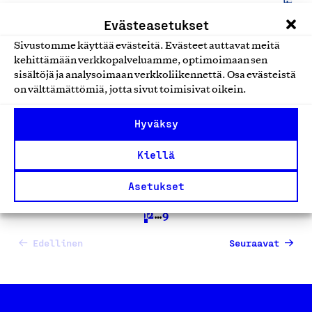
Ravintoloiden ruokatuotteet
Evästeasetukset
Sivustomme käyttää evästeitä. Evästeet auttavat meitä
Rolls-hampurilaiset – Leivon
kehittämään verkkopalveluamme, optimoimaan sen
Huoltamo Oy
sisältöjä ja analysoimaan verkkoliikennettä. Osa evästeistä
Leivon Huoltamo Oy, Tuote
on välttämättömiä, jotta sivut toimisivat oikein.
Ravintoloiden ruokatuotteet
Hyväksy
Kiellä
Asetukset
1
2
…
9
Edellinen
Seuraavat