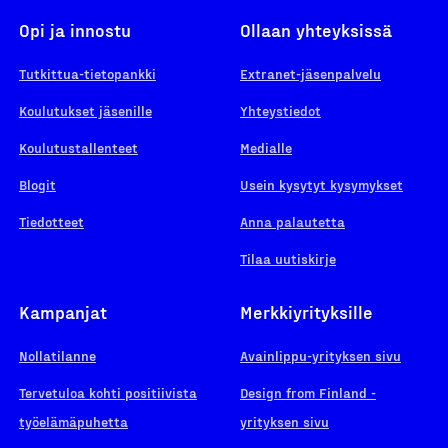
Opi ja innostu
Ollaan yhteyksissä
Tutkittua-tietopankki
Extranet-jäsenpalvelu
Koulutukset jäsenille
Yhteystiedot
Koulutustallenteet
Medialle
Blogit
Usein kysytyt kysymykset
Tiedotteet
Anna palautetta
Tilaa uutiskirje
Kampanjat
Merkkiyrityksille
Nollatilanne
Avainlippu-yrityksen sivu
Tervetuloa kohti positiivista
Design from Finland -
työelämäpuhetta
yrityksen sivu