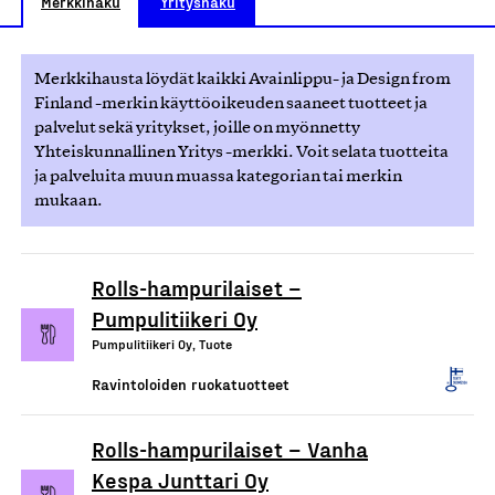
Merkkihaku
Yrityshaku
Merkkihausta löydät kaikki Avainlippu- ja Design from
Finland -merkin käyttöoikeuden saaneet tuotteet ja
palvelut sekä yritykset, joille on myönnetty
Yhteiskunnallinen Yritys -merkki. Voit selata tuotteita
ja palveluita muun muassa kategorian tai merkin
mukaan.
Rolls-hampurilaiset –
Pumpulitiikeri Oy
Pumpulitiikeri Oy, Tuote
Ravintoloiden ruokatuotteet
Rolls-hampurilaiset – Vanha
Kespa Junttari Oy