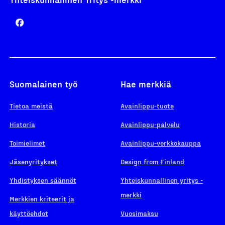
Suomalainen työ
Hae merkkiä
Tietoa meistä
Avainlippu-tuote
Historia
Avainlippu-palvelu
Toimielimet
Avainlippu-verkkokauppa
Jäsenyritykset
Design from Finland
Yhdistyksen säännöt
Yhteiskunnallinen yritys -
merkki
Merkkien kriteerit ja
käyttöehdot
Vuosimaksu