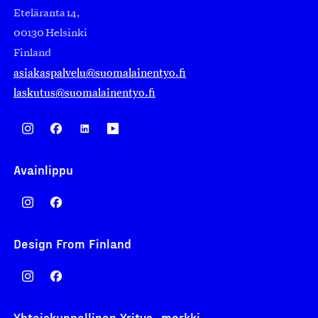
Eteläranta 14,
00130 Helsinki
Finland
asiakaspalvelu@suomalainentyo.fi
laskutus@suomalainentyo.fi
Avainlippu
Design From Finland
Yhteiskunnallinen Yritys -merkki