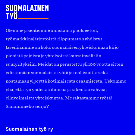
Olemme jäsentemme omistama puolueeton,
työmarkkinajärjestöistä riippumaton yhdistys.
Jäseninämme on koko suomalaisen yhteiskunnan kirjo
pienistä pajoista ja yhteisöistä kansainvälisiin
suuryrityksiin. Meidät on perustettu yli 100 vuotta sitten
edistämään suomalaista työtä ja teollisuutta sekä
nostamaan ylpeyttä kotimaisesta osaamisesta. Uskomme
yhä, että työ yhdistää ihmisiä ja rakentaa vahvaa,
elinvoimaista yhteiskuntaa. Me rakastamme työtä!
Sanoimmeko sen jo?
Suomalainen työ ry