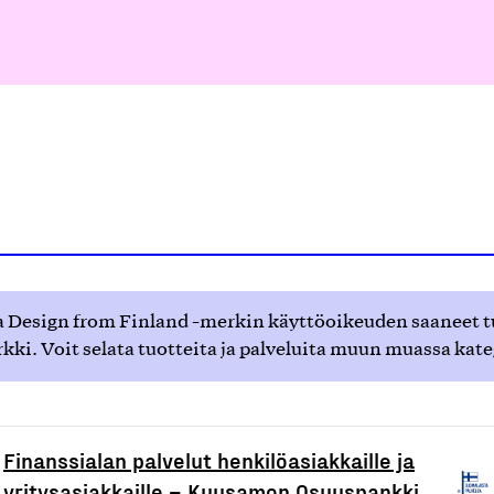
 Design from Finland -merkin käyttöoikeuden saaneet tuot
ki. Voit selata tuotteita ja palveluita muun muassa kat
Finanssialan palvelut henkilöasiakkaille ja
yritysasiakkaille – Kuusamon Osuuspankki