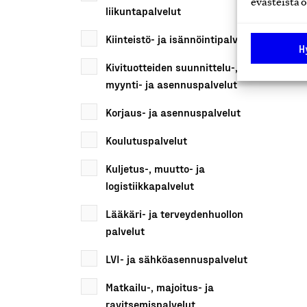
evästeistä o
liikuntapalvelut
Kiinteistö- ja isännöintipalvelut
H
Kivituotteiden suunnittelu-,
myynti- ja asennuspalvelut
Korjaus- ja asennuspalvelut
Koulutuspalvelut
Kuljetus-, muutto- ja
logistiikkapalvelut
Lääkäri- ja terveydenhuollon
palvelut
LVI- ja sähköasennuspalvelut
Matkailu-, majoitus- ja
ravitsemispalvelut