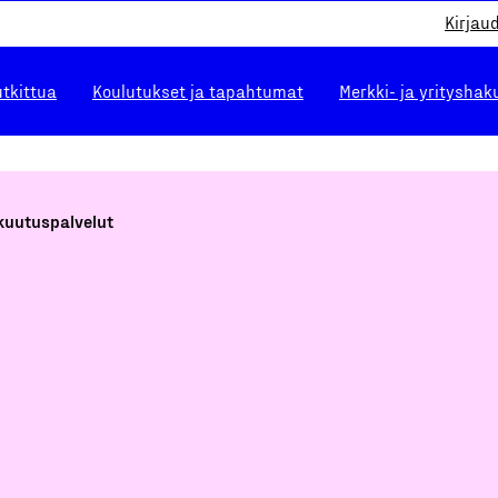
Kirjau
utkittua
Koulutukset ja tapahtumat
Merkki- ja yrityshak
kuutuspalvelut