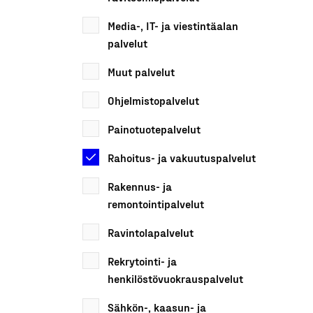
Media-, IT- ja viestintäalan
palvelut
Muut palvelut
Ohjelmistopalvelut
Painotuotepalvelut
Rahoitus- ja vakuutuspalvelut
Rakennus- ja
remontointipalvelut
Ravintolapalvelut
Rekrytointi- ja
henkilöstövuokrauspalvelut
Sähkön-, kaasun- ja