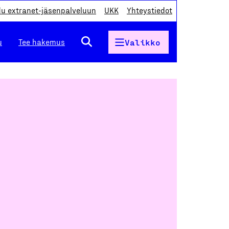
du extranet-jäsenpalveluun
UKK
Yhteystiedot
u
Tee hakemus
Valikko