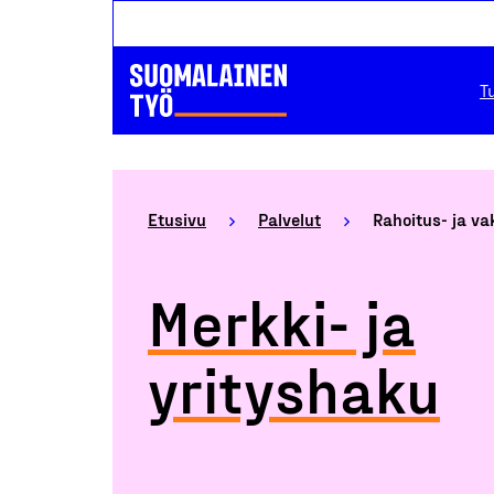
T
Etusivu
Palvelut
Rahoitus- ja va
Merkki- ja
yrityshaku