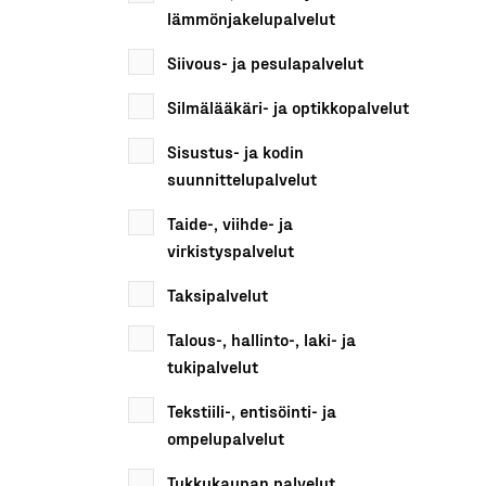
lämmönjakelupalvelut
Siivous- ja pesulapalvelut
Silmälääkäri- ja optikkopalvelut
Sisustus- ja kodin
suunnittelupalvelut
Taide-, viihde- ja
virkistyspalvelut
Taksipalvelut
Talous-, hallinto-, laki- ja
tukipalvelut
Tekstiili-, entisöinti- ja
ompelupalvelut
Tukkukaupan palvelut