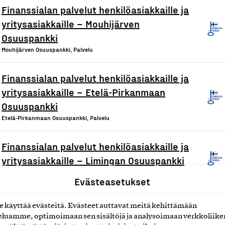
Finanssialan palvelut henkilöasiakkaille ja
yritysasiakkaille – Mouhijärven
Osuuspankki
Mouhijärven Osuuspankki, Palvelu
Finanssialan palvelut henkilöasiakkaille ja
yritysasiakkaille – Etelä-Pirkanmaan
Osuuspankki
Etelä-Pirkanmaan Osuuspankki, Palvelu
Finanssialan palvelut henkilöasiakkaille ja
yritysasiakkaille – Limingan Osuuspankki
Limingan Osuuspankki, Palvelu
Evästeasetukset
käyttää evästeitä. Evästeet auttavat meitä kehittämään
luamme, optimoimaan sen sisältöjä ja analysoimaan verkkoliike