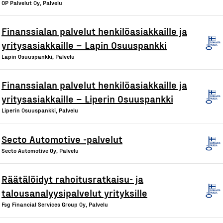
OP Palvelut Oy, Palvelu
Finanssialan palvelut henkilöasiakkaille ja
yritysasiakkaille – Lapin Osuuspankki
Lapin Osuuspankki, Palvelu
Finanssialan palvelut henkilöasiakkaille ja
yritysasiakkaille – Liperin Osuuspankki
Liperin Osuuspankki, Palvelu
Secto Automotive -palvelut
Secto Automotive Oy, Palvelu
Räätälöidyt rahoitusratkaisu- ja
talousanalyysipalvelut yrityksille
Fsg Financial Services Group Oy, Palvelu