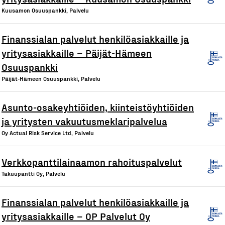
Kuusamon Osuuspankki, Palvelu
Finanssialan palvelut henkilöasiakkaille ja
yritysasiakkaille – Päijät-Hämeen
Osuuspankki
Päijät-Hämeen Osuuspankki, Palvelu
Asunto-osakeyhtiöiden, kiinteistöyhtiöiden
ja yritysten vakuutusmeklaripalvelua
Oy Actual Risk Service Ltd, Palvelu
Verkkopanttilainaamon rahoituspalvelut
Takuupantti Oy, Palvelu
Finanssialan palvelut henkilöasiakkaille ja
yritysasiakkaille – OP Palvelut Oy