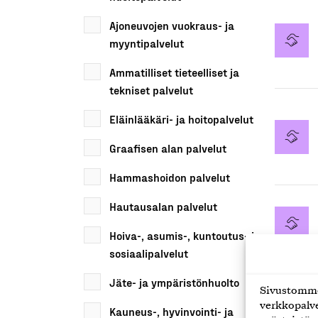
Ajoneuvojen vuokraus- ja
myyntipalvelut
Ammatilliset tieteelliset ja
tekniset palvelut
Eläinlääkäri- ja hoitopalvelut
Graafisen alan palvelut
Hammashoidon palvelut
Hautausalan palvelut
Hoiva-, asumis-, kuntoutus- ja
sosiaalipalvelut
Jäte- ja ympäristönhuolto
Sivustomme 
verkkopalve
Kauneus-, hyvinvointi- ja