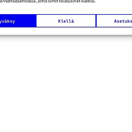
n välttämättömiä, jotta sivut toimisivat oikein.
1
2
…
13
Edellinen
S
yväksy
Kiellä
Asetuk