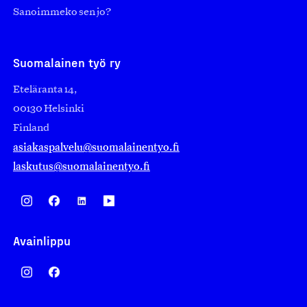
Sanoimmeko sen jo?
Suomalainen työ ry
Eteläranta 14,
00130 Helsinki
Finland
asiakaspalvelu@suomalainentyo.fi
laskutus@suomalainentyo.fi
Avainlippu