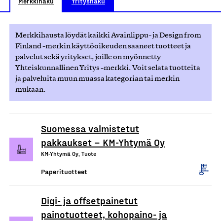
Merkkihaku
Yrityshaku
Merkkihausta löydät kaikki Avainlippu- ja Design from
Finland -merkin käyttöoikeuden saaneet tuotteet ja
palvelut sekä yritykset, joille on myönnetty
Yhteiskunnallinen Yritys -merkki. Voit selata tuotteita
ja palveluita muun muassa kategorian tai merkin
mukaan.
Suomessa valmistetut
pakkaukset – KM-Yhtymä Oy
KM-Yhtymä Oy, Tuote
Paperituotteet
Digi- ja offsetpainetut
painotuotteet, kohopaino- ja