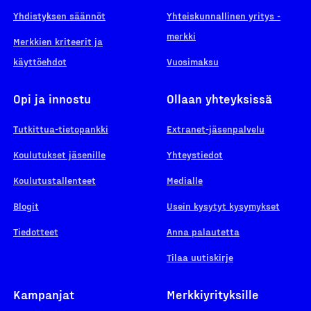
Yhdistyksen säännöt
Yhteiskunnallinen yritys -
merkki
Merkkien kriteerit ja
käyttöehdot
Vuosimaksu
Opi ja innostu
Ollaan yhteyksissä
Tutkittua-tietopankki
Extranet-jäsenpalvelu
Koulutukset jäsenille
Yhteystiedot
Koulutustallenteet
Medialle
Blogit
Usein kysytyt kysymykset
Tiedotteet
Anna palautetta
Tilaa uutiskirje
Kampanjat
Merkkiyrityksille