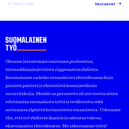
Edellinen
Seuraavat
Olemme jäsentemme omistama puolueeton,
työmarkkinajärjestöistä riippumaton yhdistys.
Jäseninämme on koko suomalaisen yhteiskunnan kirjo
pienistä pajoista ja yhteisöistä kansainvälisiin
suuryrityksiin. Meidät on perustettu yli 100 vuotta sitten
edistämään suomalaista työtä ja teollisuutta sekä
nostamaan ylpeyttä kotimaisesta osaamisesta. Uskomme
yhä, että työ yhdistää ihmisiä ja rakentaa vahvaa,
elinvoimaista yhteiskuntaa. Me rakastamme työtä!