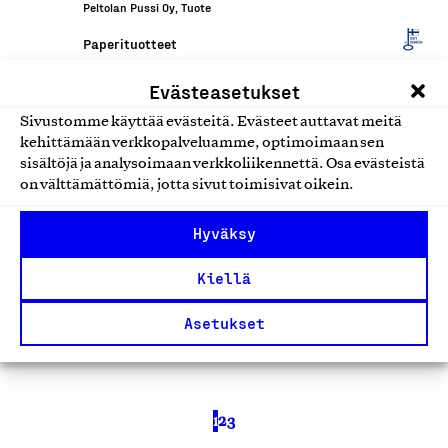
Peltolan Pussi Oy, Tuote
Paperituotteet
Evästeasetukset
Aaltopahvilaatikot,
Sivustomme käyttää evästeitä. Evästeet auttavat meitä
aaltopahvikääreet,
kehittämään verkkopalveluamme, optimoimaan sen
arkistointikansiot,
sisältöjä ja analysoimaan verkkoliikennettä. Osa evästeistä
arkistointilaatikot,
on välttämättömiä, jotta sivut toimisivat oikein.
suojapaperitaitokset
Hyväksy
ER-Pahvityö Oy, Tuote
Paperituotteet
Kiellä
Asetukset
1
2
3