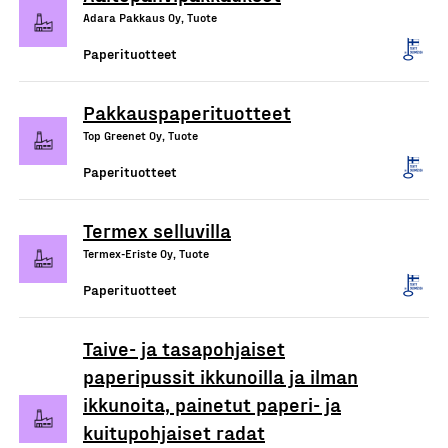
Adara Pakkaus Oy, Tuote
Paperituotteet
Pakkauspaperituotteet
Top Greenet Oy, Tuote
Paperituotteet
Termex selluvilla
Termex-Eriste Oy, Tuote
Paperituotteet
Taive- ja tasapohjaiset
paperipussit ikkunoilla ja ilman
ikkunoita, painetut paperi- ja
kuitupohjaiset radat