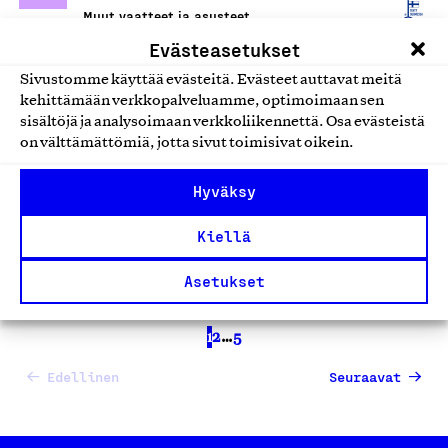
Muut vaatteet ja asusteet
Evästeasetukset
Nanso Collections naisten
Sivustomme käyttää evästeitä. Evästeet auttavat meitä
vaatteet ja asusteet sekä
kehittämään verkkopalveluamme, optimoimaan sen
sisältöjä ja analysoimaan verkkoliikennettä. Osa evästeistä
Nanso Home -tuotteet
on välttämättömiä, jotta sivut toimisivat oikein.
Nanso Group Oy, Tuote
Muut vaatteet ja asusteet
Hyväksy
Kiellä
Asetukset
1
2
…
5
Edellinen
Seuraavat