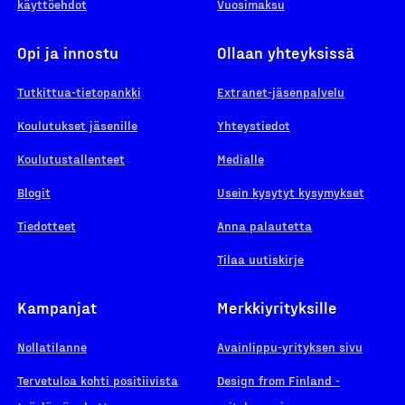
käyttöehdot
Vuosimaksu
Opi ja innostu
Ollaan yhteyksissä
Tutkittua-tietopankki
Extranet-jäsenpalvelu
Koulutukset jäsenille
Yhteystiedot
Koulutustallenteet
Medialle
Blogit
Usein kysytyt kysymykset
Tiedotteet
Anna palautetta
Tilaa uutiskirje
Kampanjat
Merkkiyrityksille
Nollatilanne
Avainlippu-yrityksen sivu
Tervetuloa kohti positiivista
Design from Finland -