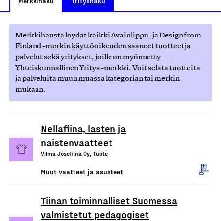
Merkkihaku
Yrityshaku
Merkkihausta löydät kaikki Avainlippu- ja Design from
Finland -merkin käyttöoikeuden saaneet tuotteet ja
palvelut sekä yritykset, joille on myönnetty
Yhteiskunnallinen Yritys -merkki. Voit selata tuotteita
ja palveluita muun muassa kategorian tai merkin
mukaan.
Nellafiina, lasten ja
naistenvaatteet
Vilma Josefiina Oy, Tuote
Muut vaatteet ja asusteet
Tiinan toiminnalliset Suomessa
valmistetut pedagogiset