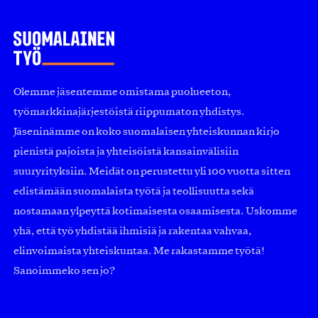
Olemme jäsentemme omistama puolueeton,
työmarkkinajärjestöistä riippumaton yhdistys.
Jäseninämme on koko suomalaisen yhteiskunnan kirjo
pienistä pajoista ja yhteisöistä kansainvälisiin
suuryrityksiin. Meidät on perustettu yli 100 vuotta sitten
edistämään suomalaista työtä ja teollisuutta sekä
nostamaan ylpeyttä kotimaisesta osaamisesta. Uskomme
yhä, että työ yhdistää ihmisiä ja rakentaa vahvaa,
elinvoimaista yhteiskuntaa. Me rakastamme työtä!
Sanoimmeko sen jo?