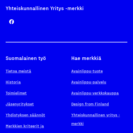
Yhteiskunnallinen Yritys -merkki
Suomalainen työ
Hae merkkiä
Tietoa meistä
Avainlippu-tuote
Historia
Avainlippu-palvelu
Toimielimet
Avainlippu-verkkokauppa
Jäsenyritykset
Design from Finland
Yhdistyksen säännöt
Yhteiskunnallinen yritys -
merkki
Merkkien kriteerit ja