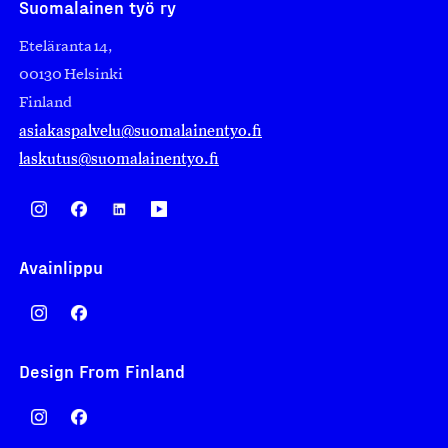
Suomalainen työ ry
Eteläranta 14,
00130 Helsinki
Finland
asiakaspalvelu@suomalainentyo.fi
laskutus@suomalainentyo.fi
Avainlippu
Design From Finland