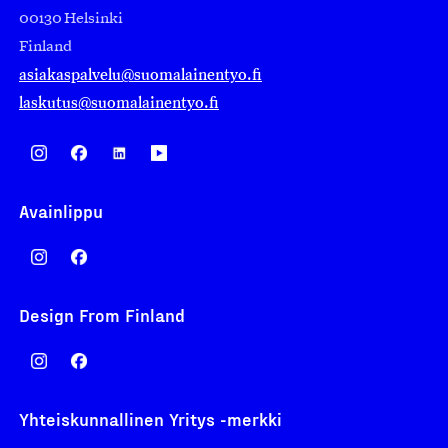
00130 Helsinki
Finland
asiakaspalvelu@suomalainentyo.fi
laskutus@suomalainentyo.fi
Avainlippu
Design From Finland
Yhteiskunnallinen Yritys -merkki