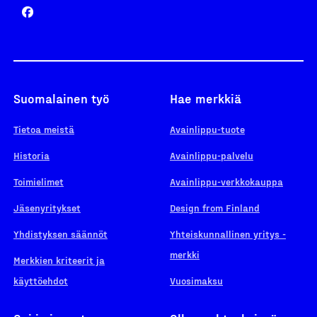
Suomalainen työ
Hae merkkiä
Tietoa meistä
Avainlippu-tuote
Historia
Avainlippu-palvelu
Toimielimet
Avainlippu-verkkokauppa
Jäsenyritykset
Design from Finland
Yhdistyksen säännöt
Yhteiskunnallinen yritys -
merkki
Merkkien kriteerit ja
käyttöehdot
Vuosimaksu