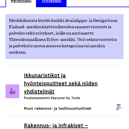
Merkkihaku
Yrityshaku
Merkkihausta löydät kaikki Avainlippu- ja Design from
Finland -merkin käyttöoikeuden saaneet tuotteet ja
palvelut sekä yritykset, joille on myönnetty
Yhteiskunnallinen Yritys -merkki. Voit selata tuotteita
ja palveluita muun muassa kategorian tai merkin
mukaan.
Ikkunaristikot ja
hyönteispuitteet sekä niiden
yhdistelmät
Puukomponentti Väyrynen Oy, Tuote
Muut rakennus- ja teollisuustuotteet
Rakennus- ja infrakivet –