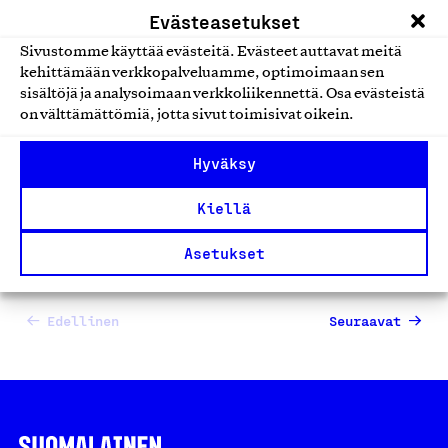
Evästeasetukset
Kiilax-tarkastusluukut ja
Sivustomme käyttää evästeitä. Evästeet auttavat meitä
peitelevyt
kehittämään verkkopalveluamme, optimoimaan sen
sisältöjä ja analysoimaan verkkoliikennettä. Osa evästeistä
Kiilax Oy, Tuote
on välttämättömiä, jotta sivut toimisivat oikein.
Muut rakennus- ja teollisuustuotteet
Hyväksy
Kiellä
Asetukset
1
2
…
11
Edellinen
Seuraavat