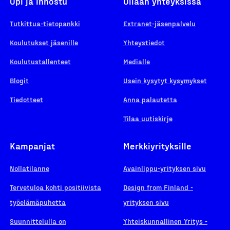
Opi ja innostu
Ollaan yhteyksissä
Tutkittua-tietopankki
Extranet-jäsenpalvelu
Koulutukset jäsenille
Yhteystiedot
Koulutustallenteet
Medialle
Blogit
Usein kysytyt kysymykset
Tiedotteet
Anna palautetta
Tilaa uutiskirje
Kampanjat
Merkkiyrityksille
Nollatilanne
Avainlippu-yrityksen sivu
Tervetuloa kohti positiivista
Design from Finland -
työelämäpuhetta
yrityksen sivu
Suunnittelulla on
Yhteiskunnallinen Yritys -