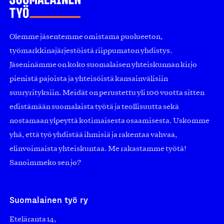
Olemme jäsentemme omistama puolueeton,
työmarkkinajärjestöistä riippumaton yhdistys.
Jäseninämme on koko suomalaisen yhteiskunnan kirjo
pienistä pajoista ja yhteisöistä kansainvälisiin
suuryrityksiin. Meidät on perustettu yli 100 vuotta sitten
edistämään suomalaista työtä ja teollisuutta sekä
nostamaan ylpeyttä kotimaisesta osaamisesta. Uskomme
yhä, että työ yhdistää ihmisiä ja rakentaa vahvaa,
elinvoimaista yhteiskuntaa. Me rakastamme työtä!
Sanoimmeko sen jo?
Suomalainen työ ry
Eteläranta 14,