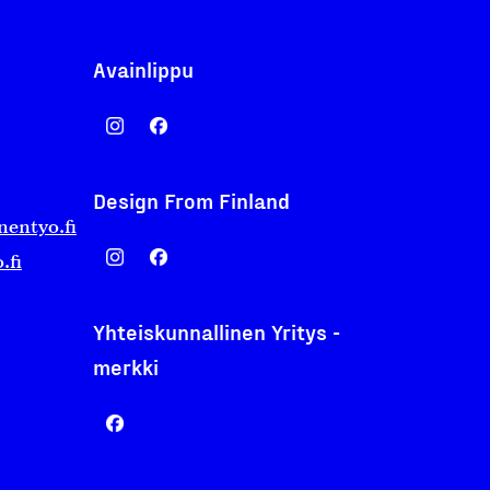
Avainlippu
Design From Finland
nentyo.fi
.fi
Yhteiskunnallinen Yritys -
merkki