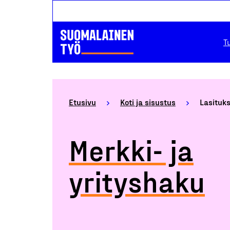
T
Etusivu
Koti ja sisustus
Lasituks
Merkki- ja
yrityshaku