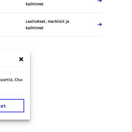
kaihtimet
Lasitukset, markiisit ja
kaihtimet
uraavat
nnettä. Osa
set