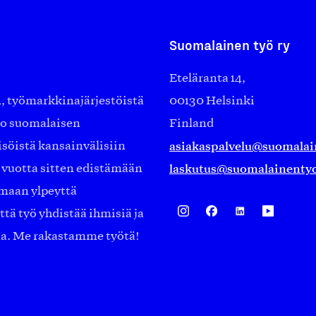
Suomalainen työ ry
Eteläranta 14,
työmarkkinajärjestöistä
00130 Helsinki
ko suomalaisen
Finland
asiakaspalvelu@suomalai
isöistä kansainvälisiin
laskutus@suomalainentyo
0 vuotta sitten edistämään
amaan ylpeyttä
ä työ yhdistää ihmisiä ja
aa. Me rakastamme työtä!