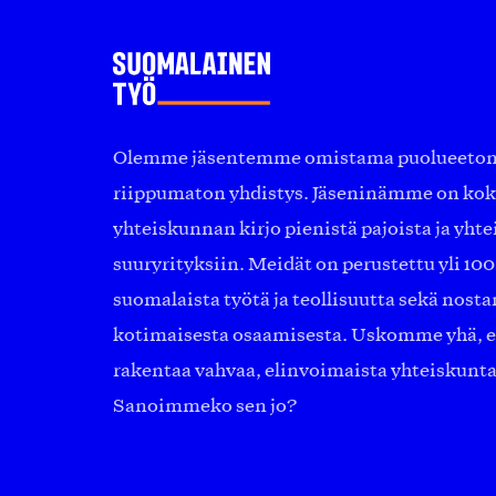
Olemme jäsentemme omistama puolueeton, 
riippumaton yhdistys. Jäseninämme on ko
yhteiskunnan kirjo pienistä pajoista ja yhte
suuryrityksiin. Meidät on perustettu yli 10
suomalaista työtä ja teollisuutta sekä nost
kotimaisesta osaamisesta. Uskomme yhä, ett
rakentaa vahvaa, elinvoimaista yhteiskunt
Sanoimmeko sen jo?