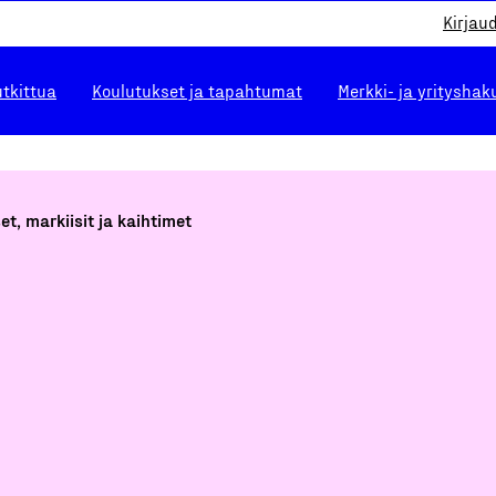
Kirjau
utkittua
Koulutukset ja tapahtumat
Merkki- ja yrityshak
et, markiisit ja kaihtimet