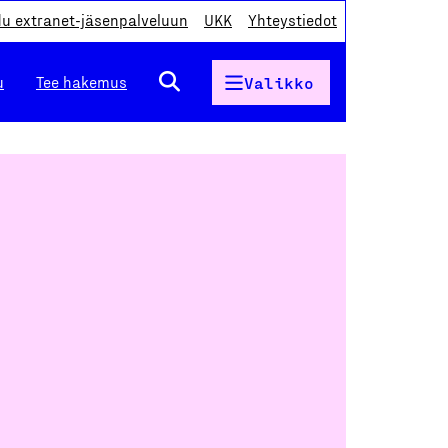
du extranet-jäsenpalveluun
UKK
Yhteystiedot
u
Tee hakemus
Valikko