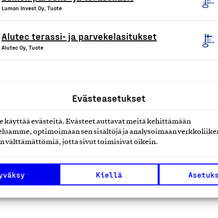
Lumon Invest Oy, Tuote
Alutec terassi- ja parvekelasitukset
Alutec Oy, Tuote
Evästeasetukset
1
2
3
Edellinen
Se
käyttää evästeitä. Evästeet auttavat meitä kehittämään
luamme, optimoimaan sen sisältöjä ja analysoimaan verkkoliike
n välttämättömiä, jotta sivut toimisivat oikein.
yväksy
Kiellä
Asetuk