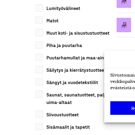
Lumityövälineet
Matot
Muut koti- ja sisustustuotteet
Piha ja puutarha
Puutarhamullat ja maa-ainekset
Säilytys ja kierrätystuotteet
Sivustomme 
Sängyt ja vuodetekstiilit
verkkopalve
evästeistä o
Saunat, saunatuotteet, paljut ja
uima-altaat
H
Siivoustuotteet
Sisämaalit ja tapetit