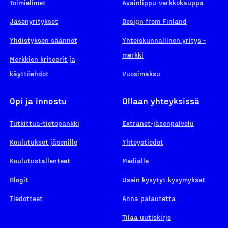
Toimielimet
Avainlippu-verkkokauppa
Jäsenyritykset
Design from Finland
Yhdistyksen säännöt
Yhteiskunnallinen yritys -
merkki
Merkkien kriteerit ja
käyttöehdot
Vuosimaksu
Opi ja innostu
Ollaan yhteyksissä
Tutkittua-tietopankki
Extranet-jäsenpalvelu
Koulutukset jäsenille
Yhteystiedot
Koulutustallenteet
Medialle
Blogit
Usein kysytyt kysymykset
Tiedotteet
Anna palautetta
Tilaa uutiskirje