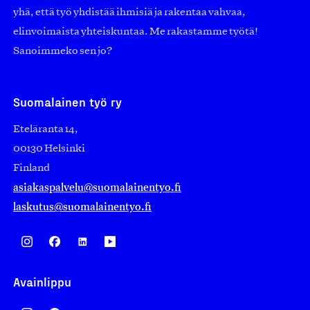
yhä, että työ yhdistää ihmisiä ja rakentaa vahvaa,
elinvoimaista yhteiskuntaa. Me rakastamme työtä!
Sanoimmeko sen jo?
Suomalainen työ ry
Eteläranta 14,
00130 Helsinki
Finland
asiakaspalvelu@suomalainentyo.fi
laskutus@suomalainentyo.fi
Avainlippu