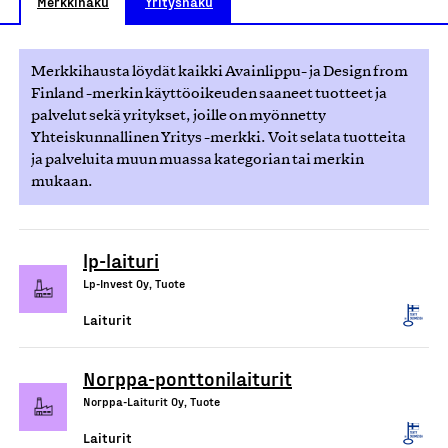
Merkkihaku
Yrityshaku
Merkkihausta löydät kaikki Avainlippu- ja Design from
Finland -merkin käyttöoikeuden saaneet tuotteet ja
palvelut sekä yritykset, joille on myönnetty
Yhteiskunnallinen Yritys -merkki. Voit selata tuotteita
ja palveluita muun muassa kategorian tai merkin
mukaan.
lp-laituri
Lp-Invest Oy, Tuote
Laiturit
Norppa-ponttonilaiturit
Norppa-Laiturit Oy, Tuote
Laiturit