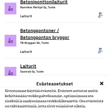
Betoniponttonilaiturit
Rannikon Merityö Oy, Tuote
Laiturit
Betongpontoner /
Betongponton bryggor
TN-Bryggan Ab, Tuote
Laiturit
Laiturit
Savorak Oy, Tuote
Laiturit
Evästeasetukset
Sivustomme käyttää evästeitä. Evästeet auttavat meitä
kehittämään verkkopalveluamme, optimoimaan sen
sisältöjä ja analysoimaan verkkoliikennettä. Osa evästeistä
on välttämättömiä, jotta sivut toimisivat oikein.