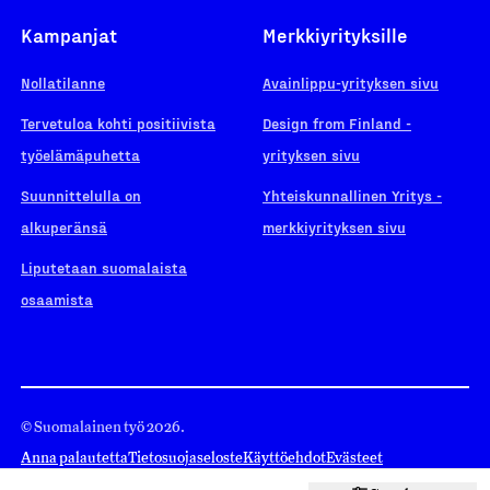
Kampanjat
Merkkiyrityksille
Nollatilanne
Avainlippu-yrityksen sivu
Tervetuloa kohti positiivista
Design from Finland -
työelämäpuhetta
yrityksen sivu
Suunnittelulla on
Yhteiskunnallinen Yritys -
alkuperänsä
merkkiyrityksen sivu
Liputetaan suomalaista
osaamista
© Suomalainen työ 2026.
Anna palautetta
Tietosuojaseloste
Käyttöehdot
Evästeet
Evästeasetukset