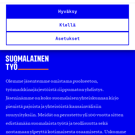
1
2
Hyväksy
Edellinen
Seuraavat
Kiellä
Asetukset
Olemme jäsentemme omistama puolueeton,
työmarkkinajärjestöistä riippumaton yhdistys.
Jäseninämme on koko suomalaisen yhteiskunnan kirjo
pienistä pajoista ja yhteisöistä kansainvälisiin
suuryrityksiin. Meidät on perustettu yli 100 vuotta sitten
edistämään suomalaista työtä ja teollisuutta sekä
nostamaan ylpeyttä kotimaisesta osaamisesta. Uskomme