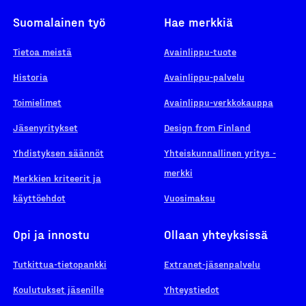
Suomalainen työ
Hae merkkiä
Tietoa meistä
Avainlippu-tuote
Historia
Avainlippu-palvelu
Toimielimet
Avainlippu-verkkokauppa
Jäsenyritykset
Design from Finland
Yhdistyksen säännöt
Yhteiskunnallinen yritys -
merkki
Merkkien kriteerit ja
käyttöehdot
Vuosimaksu
Opi ja innostu
Ollaan yhteyksissä
Tutkittua-tietopankki
Extranet-jäsenpalvelu
Koulutukset jäsenille
Yhteystiedot