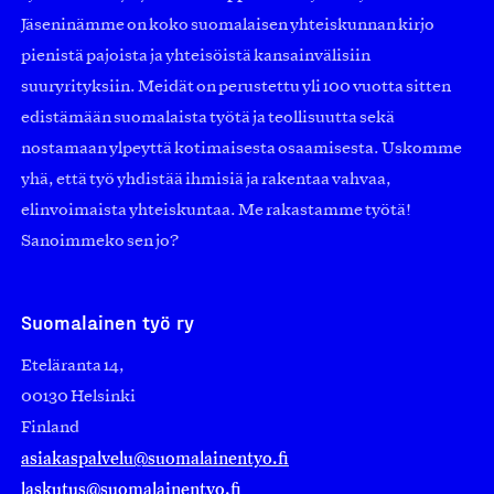
Jäseninämme on koko suomalaisen yhteiskunnan kirjo
pienistä pajoista ja yhteisöistä kansainvälisiin
suuryrityksiin. Meidät on perustettu yli 100 vuotta sitten
edistämään suomalaista työtä ja teollisuutta sekä
nostamaan ylpeyttä kotimaisesta osaamisesta. Uskomme
yhä, että työ yhdistää ihmisiä ja rakentaa vahvaa,
elinvoimaista yhteiskuntaa. Me rakastamme työtä!
Sanoimmeko sen jo?
Suomalainen työ ry
Eteläranta 14,
00130 Helsinki
Finland
asiakaspalvelu@suomalainentyo.fi
laskutus@suomalainentyo.fi