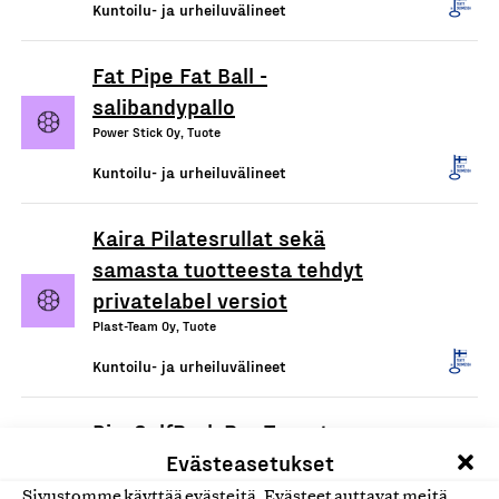
Kuntoilu- ja urheiluvälineet
Fat Pipe Fat Ball -
salibandypallo
Power Stick Oy, Tuote
Kuntoilu- ja urheiluvälineet
Kaira Pilatesrullat sekä
samasta tuotteesta tehdyt
privatelabel versiot
Plast-Team Oy, Tuote
Kuntoilu- ja urheiluvälineet
DiscGolfPark Pro Target,
frisbeegolfkori
Evästeasetukset
Spin18 Oy, Tuote
Sivustomme käyttää evästeitä. Evästeet auttavat meitä