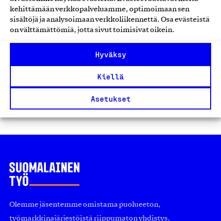
kehittämään verkkopalveluamme, optimoimaan sen
Kuntoilu- ja urheiluvälineet
sisältöjä ja analysoimaan verkkoliikennettä. Osa evästeistä
on välttämättömiä, jotta sivut toimisivat oikein.
Hyväksy
Kiellä
1
2
3
Asetukset
Edellinen
Seuraavat
Olemme jäsentemme omistama puolueeton,
työmarkkinajärjestöistä riippumaton yhdistys.