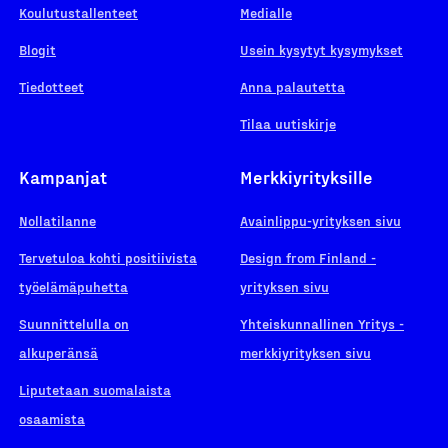
Koulutustallenteet
Medialle
Blogit
Usein kysytyt kysymykset
Tiedotteet
Anna palautetta
Tilaa uutiskirje
Kampanjat
Merkkiyrityksille
Nollatilanne
Avainlippu-yrityksen sivu
Tervetuloa kohti positiivista
Design from Finland -
työelämäpuhetta
yrityksen sivu
Suunnittelulla on
Yhteiskunnallinen Yritys -
alkuperänsä
merkkiyrityksen sivu
Liputetaan suomalaista
osaamista