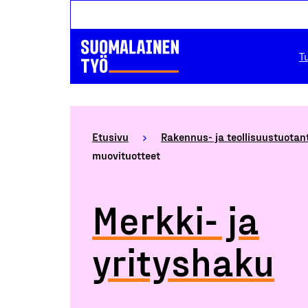
T
Etusivu
Rakennus- ja teollisuustuotan
muovituotteet
Merkki- ja
yrityshaku