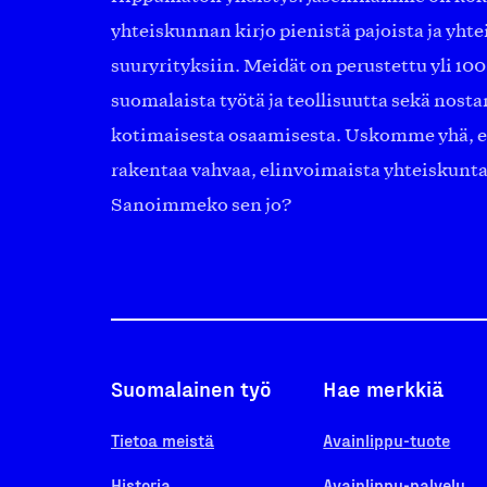
yhteiskunnan kirjo pienistä pajoista ja yhte
suuryrityksiin. Meidät on perustettu yli 10
suomalaista työtä ja teollisuutta sekä nost
kotimaisesta osaamisesta. Uskomme yhä, ett
rakentaa vahvaa, elinvoimaista yhteiskunt
Sanoimmeko sen jo?
Suomalainen työ
Hae merkkiä
Tietoa meistä
Avainlippu-tuote
Historia
Avainlippu-palvelu