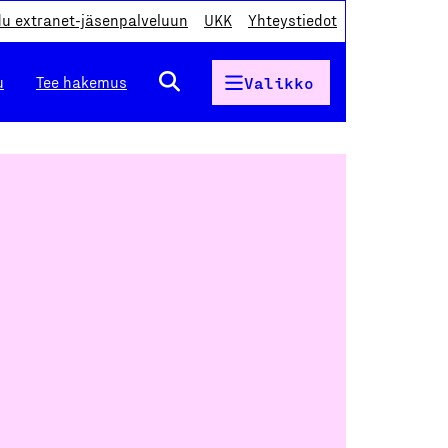
du extranet-jäsenpalveluun
UKK
Yhteystiedot
u
Tee hakemus
Valikko