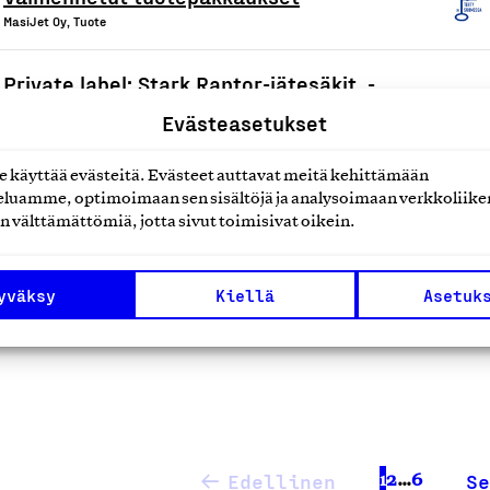
MasiJet Oy, Tuote
Private label: Stark Raptor-jätesäkit, -
energiajätesäkki, -muovinkeräyssäkki, -
Evästeasetukset
biojätepussit sekä RAW muovikalvot ja -
höyrynsulkukalvo
käyttää evästeitä. Evästeet auttavat meitä kehittämään
luamme, optimoimaan sen sisältöjä ja analysoimaan verkkoliike
SeaPack Group Oy, Tuote
n välttämättömiä, jotta sivut toimisivat oikein.
Muovikalvotuotteet julkis- ja muuhun
käyttöön sekä jätesäkit
yväksy
Kiellä
Asetuk
SeaPack Group Oy, Tuote
1
2
…
6
Edellinen
Se