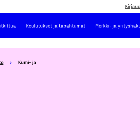
Kirjau
utkittua
Koulutukset ja tapahtumat
Merkki- ja yrityshak
to
Kumi- ja