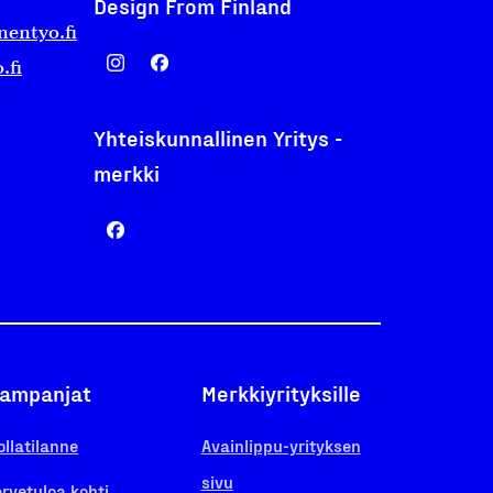
Design From Finland
nentyo.fi
.fi
Yhteiskunnallinen Yritys -
merkki
ampanjat
Merkkiyrityksille
ollatilanne
Avainlippu-yrityksen
sivu
ervetuloa kohti