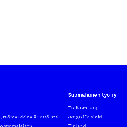
Suomalainen työ ry
Eteläranta 14,
työmarkkinajärjestöistä
00130 Helsinki
ko suomalaisen
Finland