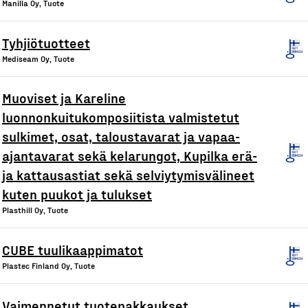
Manilla Oy, Tuote
Tyhjiötuotteet
Mediseam Oy, Tuote
Muoviset ja Kareline
luonnonkuitukomposiitista valmistetut
sulkimet, osat, taloustavarat ja vapaa-
ajantavarat sekä kelarungot, Kupilka erä-
ja kattausastiat sekä selviytymisvälineet
kuten puukot ja tulukset
Plasthill Oy, Tuote
CUBE tuulikaappimatot
Plastec Finland Oy, Tuote
Vaimennetut tuotepakkaukset