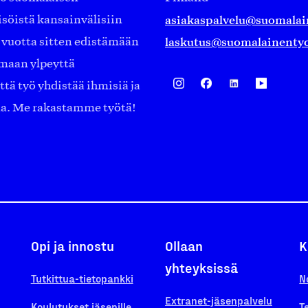
asiakaspalvelu@suomalai
isöistä kansainvälisiin
laskutus@suomalainentyo
0 vuotta sitten edistämään
amaan ylpeyttä
ä työ yhdistää ihmisiä ja
aa. Me rakastamme työtä!
Opi ja innostu
Ollaan
K
yhteyksissä
Tutkittua-tietopankki
N
Extranet-jäsenpalvelu
Koulutukset jäsenille
T