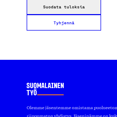
Suodata tuloksia
Tyhjennä
Olemme jäsentemme omistama puolueeton, 
riippumaton yhdistys. Jäseninämme on ko