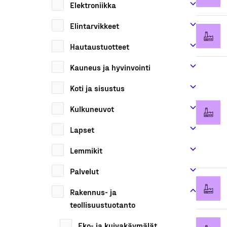
Elektroniikka
Elintarvikkeet
Hautaustuotteet
Kauneus ja hyvinvointi
Koti ja sisustus
Kulkuneuvot
Lapset
Lemmikit
Palvelut
Rakennus- ja
teollisuustuotanto
Eko- ja kuivakäymälät