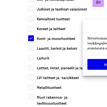
Julkiset ja teolliset valaisimet
Kemialliset tuotteet
Koneet ja laitteet
Kumi- ja muovituotteet
Sivustomme 
verkkopalve
Laastit, harkot ja betoni
evästeistä o
Laiturit
H
Lattiat, listat, paneelit ja laatat
LVI-laitteet ja -tarvikkeet
Metallituotteet
Muut rakennus- ja
teollisuustuotteet