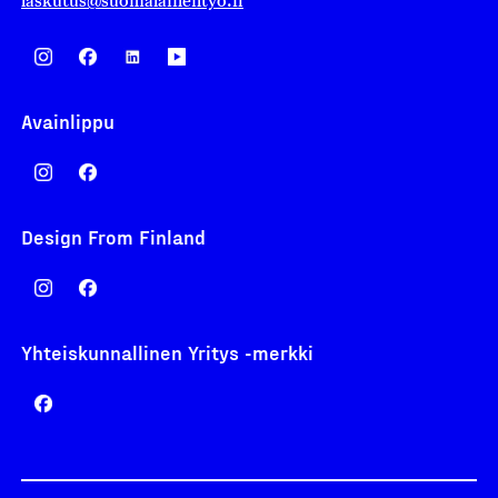
laskutus@suomalainentyo.fi
Avainlippu
Design From Finland
Yhteiskunnallinen Yritys -merkki