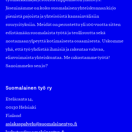
työmarkkinajärjestöistä riippumaton yhdistys.
Jäseninämme on koko suomalaisen yhteiskunnan kirjo
pienistä pajoista ja yhteisöistä kansainvälisiin
suuryrityksiin. Meidät on perustettu yli 100 vuotta sitten
edistämään suomalaista työtä ja teollisuutta sekä
nostamaan ylpeyttä kotimaisesta osaamisesta. Uskomme
yhä, että työ yhdistää ihmisiä ja rakentaa vahvaa,
elinvoimaista yhteiskuntaa. Me rakastamme työtä!
Sanoimmeko sen jo?
Suomalainen työ ry
Eteläranta 14,
00130 Helsinki
Finland
asiakaspalvelu@suomalainentyo.fi