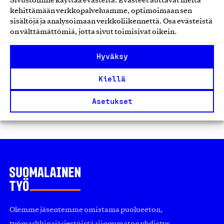
Sivustomme käyttää evästeitä. Evästeet auttavat meitä
Hoiva-, asumis-, kuntoutus- ja
kehittämään verkkopalveluamme, optimoimaan sen
sosiaalipalvelut
sisältöjä ja analysoimaan verkkoliikennettä. Osa evästeistä
on välttämättömiä, jotta sivut toimisivat oikein.
Hyväksy
Kiellä
1
2
…
29
Asetukset
Edellinen
Seuraavat
Olemme jäsentemme omistama puolueeton,