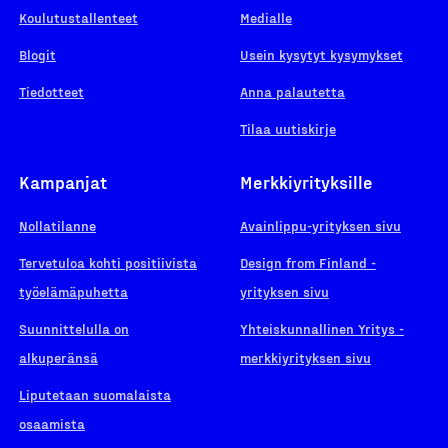
Koulutustallenteet
Medialle
Blogit
Usein kysytyt kysymykset
Tiedotteet
Anna palautetta
Tilaa uutiskirje
Kampanjat
Merkkiyrityksille
Nollatilanne
Avainlippu-yrityksen sivu
Tervetuloa kohti positiivista
Design from Finland -
työelämäpuhetta
yrityksen sivu
Suunnittelulla on
Yhteiskunnallinen Yritys -
alkuperänsä
merkkiyrityksen sivu
Liputetaan suomalaista
osaamista