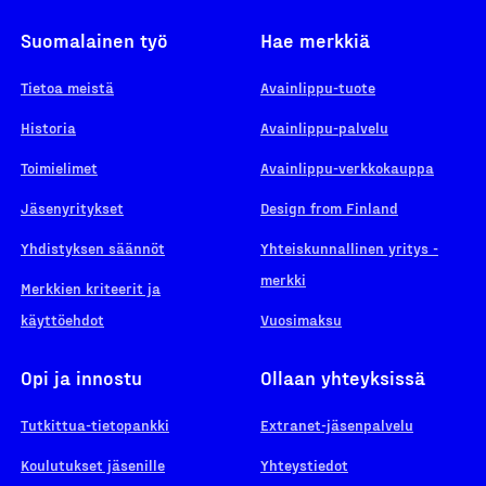
Suomalainen työ
Hae merkkiä
Tietoa meistä
Avainlippu-tuote
Historia
Avainlippu-palvelu
Toimielimet
Avainlippu-verkkokauppa
Jäsenyritykset
Design from Finland
Yhdistyksen säännöt
Yhteiskunnallinen yritys -
merkki
Merkkien kriteerit ja
käyttöehdot
Vuosimaksu
Opi ja innostu
Ollaan yhteyksissä
Tutkittua-tietopankki
Extranet-jäsenpalvelu
Koulutukset jäsenille
Yhteystiedot