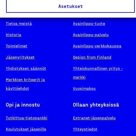
Asetukset
Suomalainen työ
Hae merkkiä
Tietoa meistä
Avainlippu-tuote
Historia
Avainlippu-palvelu
Toimielimet
Avainlippu-verkkokauppa
Jäsenyritykset
Design from Finland
Yhdistyksen säännöt
Yhteiskunnallinen yritys -
merkki
Merkkien kriteerit ja
käyttöehdot
Vuosimaksu
Opi ja innostu
Ollaan yhteyksissä
Tutkittua-tietopankki
Extranet-jäsenpalvelu
Koulutukset jäsenille
Yhteystiedot