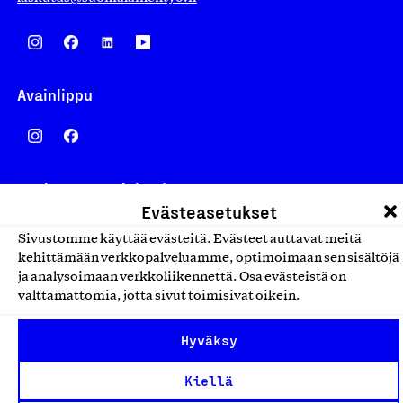
Avainlippu
Design From Finland
Evästeasetukset
Sivustomme käyttää evästeitä. Evästeet auttavat meitä
kehittämään verkkopalveluamme, optimoimaan sen sisältöjä
ja analysoimaan verkkoliikennettä. Osa evästeistä on
Yhteiskunnallinen Yritys -merkki
välttämättömiä, jotta sivut toimisivat oikein.
Hyväksy
Kiellä