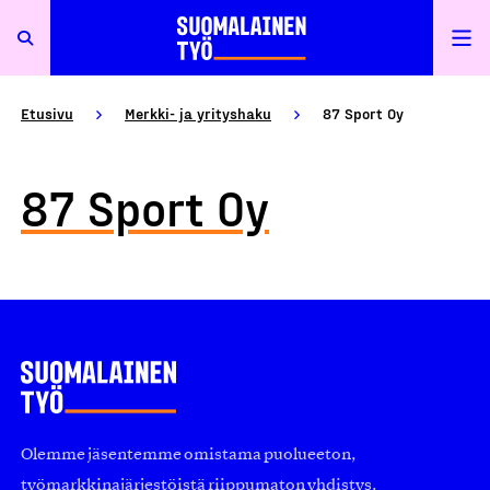
Etusivu
Merkki- ja yrityshaku
87 Sport Oy
87 Sport Oy
Olemme jäsentemme omistama puolueeton,
työmarkkinajärjestöistä riippumaton yhdistys.