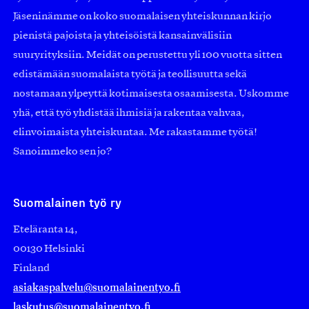
Jäseninämme on koko suomalaisen yhteiskunnan kirjo
pienistä pajoista ja yhteisöistä kansainvälisiin
suuryrityksiin. Meidät on perustettu yli 100 vuotta sitten
edistämään suomalaista työtä ja teollisuutta sekä
nostamaan ylpeyttä kotimaisesta osaamisesta. Uskomme
yhä, että työ yhdistää ihmisiä ja rakentaa vahvaa,
elinvoimaista yhteiskuntaa. Me rakastamme työtä!
Sanoimmeko sen jo?
Suomalainen työ ry
Eteläranta 14,
00130 Helsinki
Finland
asiakaspalvelu@suomalainentyo.fi
laskutus@suomalainentyo.fi