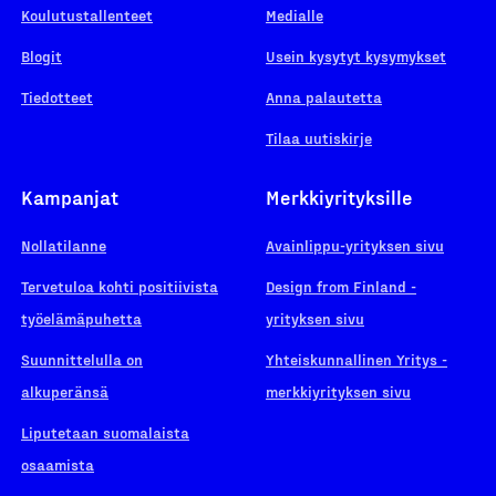
Koulutustallenteet
Medialle
Blogit
Usein kysytyt kysymykset
Tiedotteet
Anna palautetta
Tilaa uutiskirje
Kampanjat
Merkkiyrityksille
Nollatilanne
Avainlippu-yrityksen sivu
Tervetuloa kohti positiivista
Design from Finland -
työelämäpuhetta
yrityksen sivu
Suunnittelulla on
Yhteiskunnallinen Yritys -
alkuperänsä
merkkiyrityksen sivu
Liputetaan suomalaista
osaamista