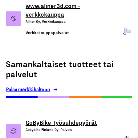
www.aliner3d.com -
verkkokauppa
Aliner Oy, Verkkokauppa
Verkkokauppapalvelut
Samankaltaiset tuotteet tai
palvelut
Palaa merkkihakuun
GoByBike Työsuhdepyörät
Gobybike Finland Oy, Palvelu