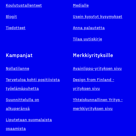
Koulutustallenteet
Medialle
Blogit
Usein kysytyt kysymykset
Tiedotteet
Anna palautetta
Tilaa uutiskirje
Kampanjat
Merkkiyrityksille
Nollatilanne
Avainlippu-yrityksen sivu
Tervetuloa kohti positiivista
Design from Finland -
työelämäpuhetta
yrityksen sivu
Suunnittelulla on
Yhteiskunnallinen Yritys -
alkuperänsä
merkkiyrityksen sivu
Liputetaan suomalaista
osaamista