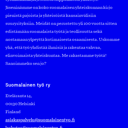
Jäseninämme on koko suomalaisen yhteiskunnan kirjo
pienistä pajoista ja yhteisöistä kansainvälisiin
suuryrityksiin. Meidät on perustettu yli 100 vuotta sitten
edistämään suomalaista työtä ja teollisuutta sekä
nostamaan ylpeyttä kotimaisesta osaamisesta. Uskomme
yhä, että työ yhdistää ihmisiä ja rakentaa vahvaa,
elinvoimaista yhteiskuntaa. Me rakastamme työtä!
Sanoimmeko sen jo?
Suomalainen työ ry
Eteläranta 14,
00130 Helsinki
Finland
asiakaspalvelu@suomalainentyo.fi
laskutus@suomalainentyo.fi