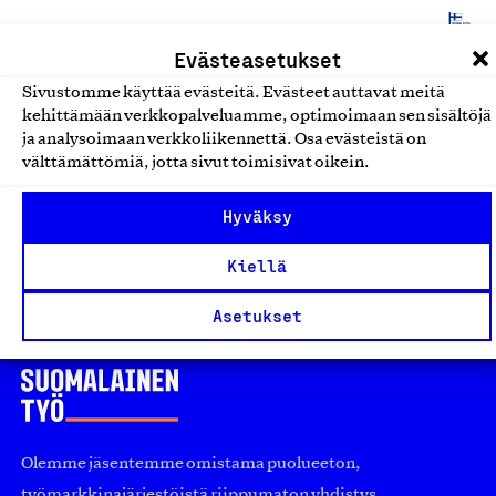
Muut palvelut
Evästeasetukset
Toimistohotellipalvelut:
Sivustomme käyttää evästeitä. Evästeet auttavat meitä
kehittämään verkkopalveluamme, optimoimaan sen sisältöjä
työtilojen vuokraus avaimet
ja analysoimaan verkkoliikennettä. Osa evästeistä on
käteen -palveluna
välttämättömiä, jotta sivut toimisivat oikein.
VillageWorks Finland Oy, Palvelu
Hyväksy
Muut palvelut
Kiellä
Asetukset
Olemme jäsentemme omistama puolueeton,
työmarkkinajärjestöistä riippumaton yhdistys.