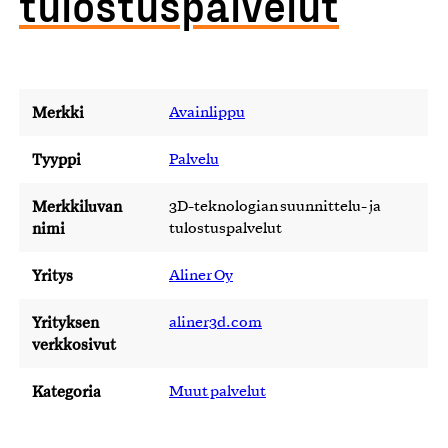
tulostuspalvelut
Merkki
Avainlippu
Tyyppi
Palvelu
Merkkiluvan
3D-teknologian suunnittelu- ja
nimi
tulostuspalvelut
Yritys
Aliner Oy
Yrityksen
aliner3d.com
verkkosivut
Kategoria
Muut palvelut