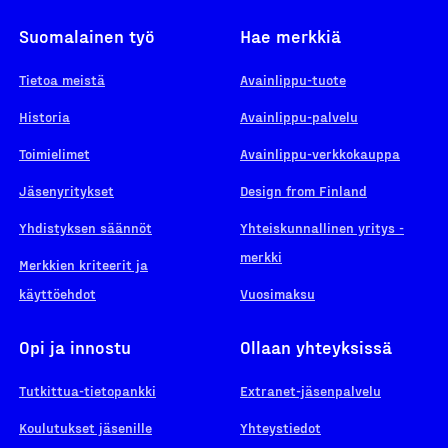
Suomalainen työ
Hae merkkiä
Tietoa meistä
Avainlippu-tuote
Historia
Avainlippu-palvelu
Toimielimet
Avainlippu-verkkokauppa
Jäsenyritykset
Design from Finland
Yhdistyksen säännöt
Yhteiskunnallinen yritys -
merkki
Merkkien kriteerit ja
käyttöehdot
Vuosimaksu
Opi ja innostu
Ollaan yhteyksissä
Tutkittua-tietopankki
Extranet-jäsenpalvelu
Koulutukset jäsenille
Yhteystiedot