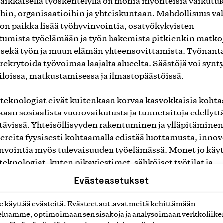
ikkaisella työskentelyllä on monia myönteisiä vaikutuk
ihin, organisaatioihin ja yhteiskuntaan. Mahdollisuus val
on paikka lisää työhyvinvointia, osatyökykyisten
stumista työelämään ja työn hakemista pitkienkin matko
 sekä työn ja muun elämän yhteensovittamista. Työnanta
 rekrytoida työvoimaa laajalta alueelta. Säästöjä voi synt
iloissa, matkustamisessa ja ilmastopäästöissä.
 teknologiat eivät kuitenkaan korvaa kasvokkaisia koht
kaan sosiaalista vuorovaikutusta ja tunnetaitoja edellytt
tävissä. Yhteisöllisyyden rakentuminen ja ylläpitäminen
ereita fyysisesti kohtaamalla edistää luottamusta, innov
invointia myös tulevaisuuden työelämässä. Monet jo käy
 teknologiat, kuten pikaviestimet, sähköiset työtilat ja
työalustat, mahdollistavat sujuvan etätyön. Tulevaisuud
Evästeasetukset
iivisen teknologian, kuten virtuaalisen ja lisätyn
isuuden ratkaisuilla, voidaan lisätä kohtaamisten
käyttää evästeitä. Evästeet auttavat meitä kehittämään
isuudenkaltaisuutta.
luamme, optimoimaan sen sisältöjä ja analysoimaan verkkoliike