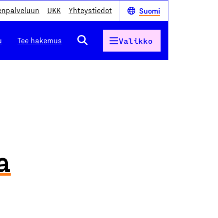
enpalveluun
UKK
Yhteystiedot
Suomi
u
Tee hakemus
Valikko
a