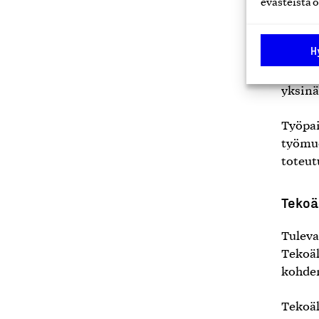
evästeistä o
Kokoai
ajaa t
H
liikun
heikke
yksinä
Työpai
työmuo
toteut
Tekoä
Tuleva
Tekoäl
kohden
Tekoäl