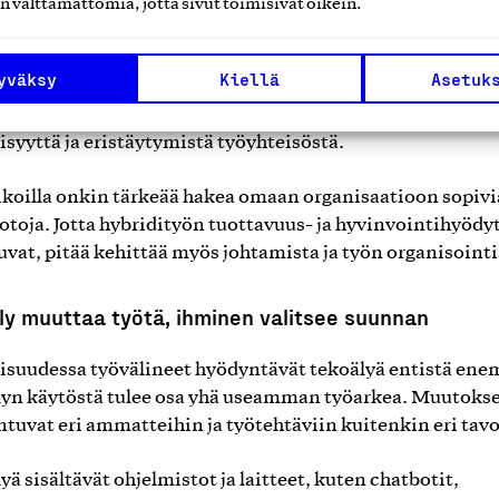
n välttämättömiä, jotta sivut toimisivat oikein.
kaisessa etätyössä puutteet henkilöstöjohtamisessa voi
yöaikojen pitenemiseen, liialliseen kuormittumiseen, tuki
yväksy
Kiellä
Asetuk
taelinsairauksien yleistymiseen sekä toimintakyvyn
nemiseen. Pelkän etätyön tekeminen voi aiheuttaa myö
isyyttä ja eristäytymistä työyhteisöstä.
koilla onkin tärkeää hakea omaan organisaatioon sopivi
toja. Jotta hybridityön tuottavuus- ja hyvinvointihyödy
uvat, pitää kehittää myös johtamista ja työn organisointi
ly muuttaa työtä, ihminen valitsee suunnan
isuudessa työvälineet hyödyntävät tekoälyä entistä en
yn käytöstä tulee osa yhä useamman työarkea. Muutoks
tuvat eri ammatteihin ja työtehtäviin kuitenkin eri tavo
yä sisältävät ohjelmistot ja laitteet, kuten chatbotit,