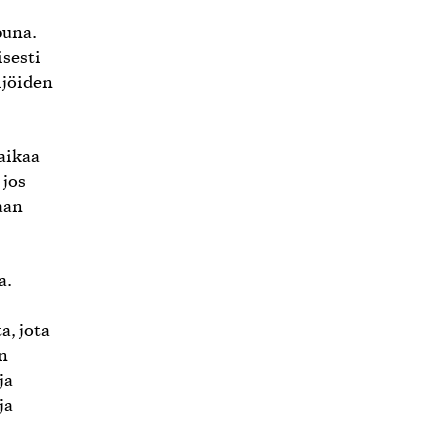
puna.
isesti
ijöiden
 aikaa
 jos
aan
a.
a, jota
n
ja
ja