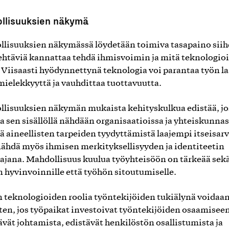
llisuuksien näkymä
lisuuksien näkymässä löydetään toimiva tasapaino siih
ehtäviä kannattaa tehdä ihmisvoimin ja mitä teknologio
. Viisaasti hyödynnettynä teknologia voi parantaa työn la
 mielekkyyttä ja vauhdittaa tuottavuutta.
lisuuksien näkymän mukaista kehityskulkua edistää, jo
 ja sen sisällöllä nähdään organisaatioissa ja yhteiskunna
ä aineellisten tarpeiden tyydyttämistä laajempi itseisar
nähdä myös ihmisen merkityksellisyyden ja identiteetin
ajana. Mahdollisuus kuulua työyhteisöön on tärkeää sek
n hyvinvoinnille että työhön sitoutumiselle.
 teknologioiden roolia työntekijöiden tukiälynä voidaa
ten, jos työpaikat investoivat työntekijöiden osaamiseen
ävät johtamista, edistävät henkilöstön osallistumista ja