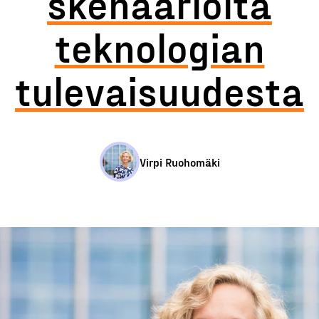
skenaarioita
teknologian
tulevaisuudesta
Virpi Ruohomäki