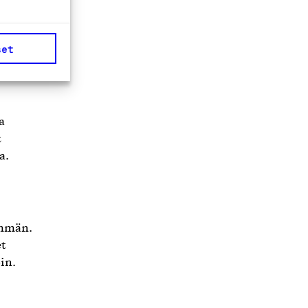
vat
- ja
set
s
a
t
a.
emmän.
et
in.