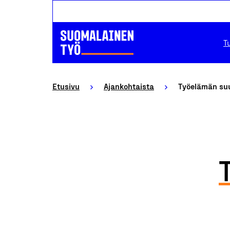
T
Etusivu
Ajankohtaista
Työelämän suu