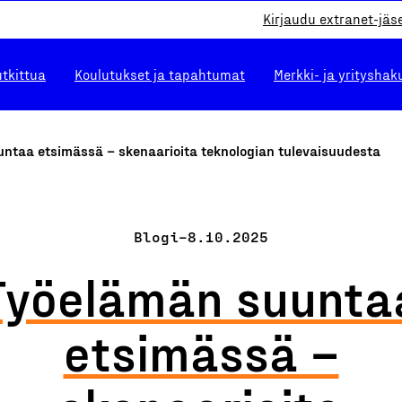
Kirjaudu extranet-jäs
utkittua
Koulutukset ja tapahtumat
Merkki- ja yrityshak
ntaa etsimässä – skenaarioita teknologian tulevaisuudesta
Blogi
–
8.10.2025
Työelämän suunta
etsimässä –