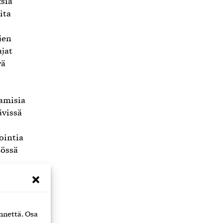
sia
ita
jen
jat
yä
aamisia
ävissä
ointia
tössä
essa
nnettä. Osa