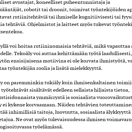
aliset avustajat, koneelliset puheentunnistaja ja
kääntäjät, robotit tai droonit, toimivat työntekijöiden a
avat rutiinitehtäviä tai ihmiselle kognitiivisesti tai fyys
ia tehtäviä. Ohjelmistot ja laitteet myös tukevat työntek
ksentekoa.
yllä voi hoitaa rutiininomaisia tehtäviä, mikä vapauttaa
delle. Tekoäly voi auttaa kehittämään työtä laadullisesti,
ytön ensisijaisena motiivina ei ole korvata ihmistyötä, v
taa työntekijän roolia ja lisätä mielekkyyttä.
y on paremminkin tukiäly kuin ihmisenkaltainen toimij
työtehtävät sisältävät edelleen sellaista hiljaista tietoa,
stisidonnaista ymmärrystä ja sosiaalista vuorovaikutust
y ei kykene korvaamaan. Näiden tehtävien toteuttamine
tää inhimillisiä taitoja, luovuutta, sosiaalista älykkyyttä 
etajua. Ne ovat myös tulevaisuudessa ihmisen voimavaro
ogisoituvassa työelämässä.