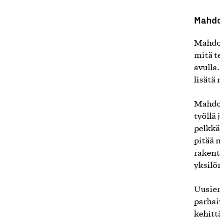
Mahdo
Mahdol
mitä t
avulla
lisätä
Mahdol
työllä
pelkkä
pitää 
rakent
yksilö
Uusien
parhai
kehitt