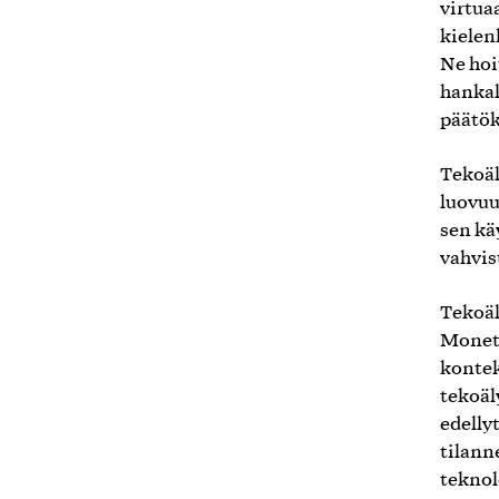
virtua
kielen
Ne hoit
hankal
päätö
Tekoäl
luovuu
sen kä
vahvis
Tekoäl
Monet 
kontek
tekoäl
edellyt
tilann
teknol