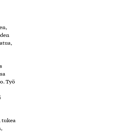
en,
iden
atua,
s
ssa
vo. Työ
ä
n tukea
,