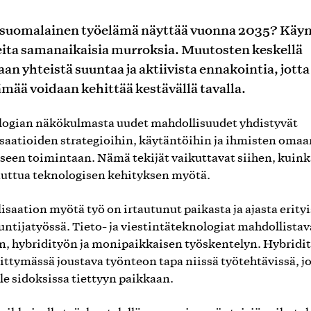
 suomalainen työelämä näyttää vuonna 2035? Käyn
eita samanaikaisia murroksia. Muutosten keskellä
aan yhteistä suuntaa ja aktiivista ennakointia, jotta
ämää voidaan kehittää kestävällä tavalla.
ogian näkökulmasta uudet mahdollisuudet yhdistyvät
saatioiden strategioihin, käytäntöihin ja ihmisten omaa
iseen toimintaan. Nämä tekijät vaikuttavat siihen, kuink
uttua teknologisen kehityksen myötä.
lisaation myötä työ on irtautunut paikasta ja ajasta erityi
untijatyössä. Tieto- ja viestintäteknologiat mahdollistav
n, hybridityön ja monipaikkaisen työskentelyn. Hybridi
ittymässä joustava työnteon tapa niissä työtehtävissä, j
ole sidoksissa tiettyyn paikkaan.