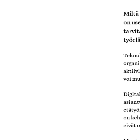
Miltä
on us
tarvit
työel
Teknol
organi
aktiiv
voi mu
Digita
asiant
etätyö
on keh
eivät 