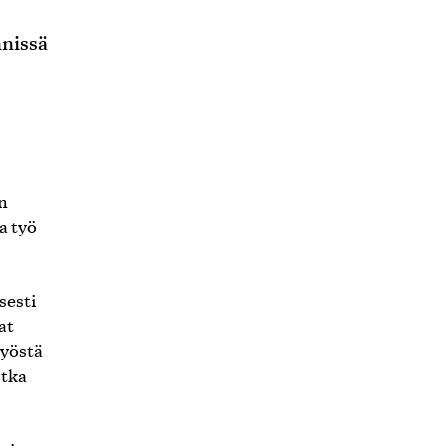
nissä
n
a työ
sesti
at
työstä
otka