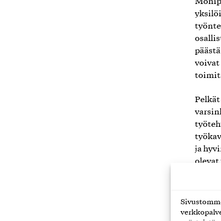
Monipa
yksilö
työnte
osalli
päästä
voivat
toimit
Pelkät
varsin
työteh
työkav
ja hyv
olevat
yhteis
immers
todell
Sivustomme 
todell
verkkopalve