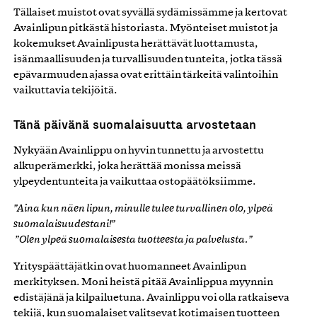
Tällaiset muistot ovat syvällä sydämissämme ja kertovat
Avainlipun pitkästä historiasta. Myönteiset muistot ja
kokemukset Avainlipusta herättävät luottamusta,
isänmaallisuuden ja turvallisuuden tunteita, jotka tässä
epävarmuuden ajassa ovat erittäin tärkeitä valintoihin
vaikuttavia tekijöitä.
Tänä päivänä suomalaisuutta arvostetaan
Nykyään Avainlippu on hyvin tunnettu ja arvostettu
alkuperämerkki, joka herättää monissa meissä
ylpeydentunteita ja vaikuttaa ostopäätöksiimme.
”Aina kun näen lipun, minulle tulee turvallinen olo, ylpeä
suomalaisuudestani!”
”Olen ylpeä suomalaisesta tuotteesta ja palvelusta.”
Yrityspäättäjätkin ovat huomanneet Avainlipun
merkityksen. Moni heistä pitää Avainlippua myynnin
edistäjänä ja kilpailuetuna. Avainlippu voi olla ratkaiseva
tekijä, kun suomalaiset valitsevat kotimaisen tuotteen