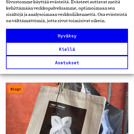
Sivustomme käyttää evästeitä. Evästeet auttavat meitä
kehittämään verkkopalveluamme, optimoimaan sen
sisältöjä ja analysoimaan verkkoliikennettä. Osa evästeistä
on välttämättömiä, jotta sivut toimisivat oikein.
Uutta Suomalaisessa työssä: talous- ja
operaatiojohtaja aloitti,
Hyväksy
organisaatiorakenne uudistui
Kiellä
Suomalaiseen työhön on perustettu uusi talous- ja
operaatiot -tiimi, jonka vetäjäksi on valittu KTM Juho…
Asetukset
07.08.2026
Blogi