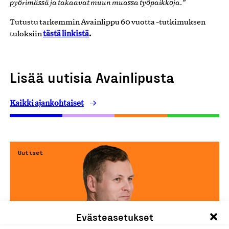
pyörimässä ja takaavat muun muassa työpaikkoja.”
Tutustu tarkemmin Avainlippu 60 vuotta -tutkimuksen
tästä linkistä
.
tuloksiin
Lisää uutisia Avainlipusta
Kaikki ajankohtaiset
Uutiset
Evästeasetukset