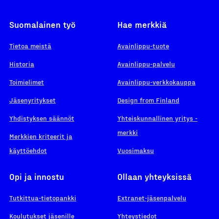
Suomalainen työ
Hae merkkiä
Tietoa meistä
Avainlippu-tuote
Historia
Avainlippu-palvelu
Toimielimet
Avainlippu-verkkokauppa
Jäsenyritykset
Design from Finland
Yhdistyksen säännöt
Yhteiskunnallinen yritys -
merkki
Merkkien kriteerit ja
käyttöehdot
Vuosimaksu
Opi ja innostu
Ollaan yhteyksissä
Tutkittua-tietopankki
Extranet-jäsenpalvelu
Koulutukset jäsenille
Yhteystiedot