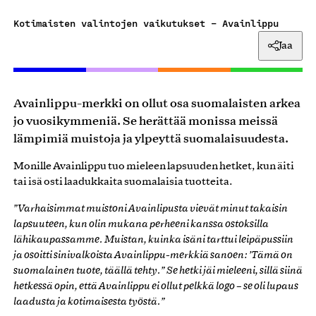
Kotimaisten valintojen vaikutukset – Avainlippu
Jaa
Avainlippu-merkki on ollut osa suomalaisten arkea
jo vuosikymmeniä. Se herättää monissa meissä
lämpimiä muistoja ja ylpeyttä suomalaisuudesta.
Monille Avainlippu tuo mieleen lapsuuden hetket, kun äiti
tai isä osti laadukkaita suomalaisia tuotteita.
”Varhaisimmat muistoni Avainlipusta vievät minut takaisin
lapsuuteen, kun olin mukana perheeni kanssa ostoksilla
lähikaupassamme. Muistan, kuinka isäni tarttui leipäpussiin
ja osoitti sinivalkoista Avainlippu-merkkiä sanoen: ’Tämä on
suomalainen tuote, täällä tehty.” Se hetki jäi mieleeni, sillä siinä
hetkessä opin, että Avainlippu ei ollut pelkkä logo – se oli lupaus
laadusta ja kotimaisesta työstä.”