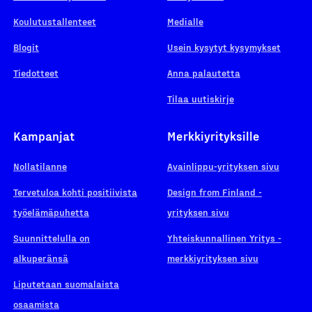
Koulutustallenteet
Medialle
Blogit
Usein kysytyt kysymykset
Tiedotteet
Anna palautetta
Tilaa uutiskirje
Kampanjat
Merkkiyrityksille
Nollatilanne
Avainlippu-yrityksen sivu
Tervetuloa kohti positiivista
Design from Finland -
työelämäpuhetta
yrityksen sivu
Suunnittelulla on
Yhteiskunnallinen Yritys -
alkuperänsä
merkkiyrityksen sivu
Liputetaan suomalaista
osaamista