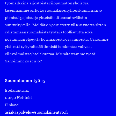
työmarkkinajärjestöistä riippumaton yhdistys.
Jäseninämme on koko suomalaisen yhteiskunnan kirjo
pienistä pajoista ja yhteisöistä kansainvälisiin
suuryrityksiin. Meidät on perustettu yli 100 vuotta sitten
edistämään suomalaista työtä ja teollisuutta sekä
nostamaan ylpeyttä kotimaisesta osaamisesta. Uskomme
yhä, että työ yhdistää ihmisiä ja rakentaa vahvaa,
elinvoimaista yhteiskuntaa. Me rakastamme työtä!
Sanoimmeko sen jo?
Suomalainen työ ry
Eteläranta 14,
00130 Helsinki
Finland
asiakaspalvelu@suomalainentyo.fi