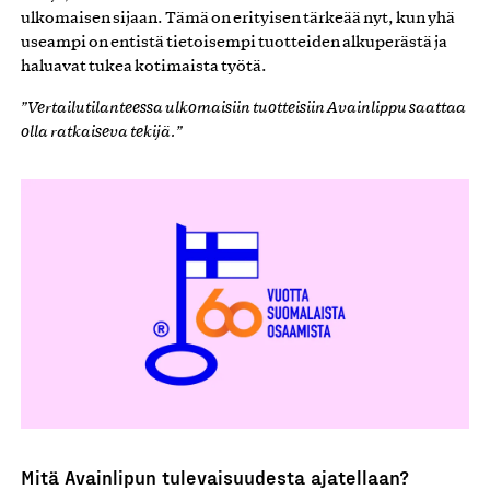
ulkomaisen sijaan. Tämä on erityisen tärkeää nyt, kun yhä
useampi on entistä tietoisempi tuotteiden alkuperästä ja
haluavat tukea kotimaista työtä.
”Vertailutilanteessa ulkomaisiin tuotteisiin Avainlippu saattaa
olla ratkaiseva tekijä.”
Mitä Avainlipun tulevaisuudesta ajatellaan?