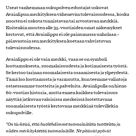
Useat vanhemman sukupolven edustajat uskovat
Avainlipun merkityksen vähenevän tulevaisuudessa, koska
nuorten ei uskota tunnistavan tai arvostavan merkkiä.
Kuitenkin nuorten alle 35-vuotiaiden omat näkemykset
kertovat, että Avainlippu ei ole painumassa unholaan –
päinvastoin sen merkityksen koetaan vahvistuvan
tulevaisuudessa.
Avainlippu ei ole vain merkki, vaan se on symboli
luottamuksesta, suomalaisuudesta ja kotimaisesta työstä.
Se kertoo tarinan suomalaisesta osaamisesta ja ylpeydestä.
Tämä luo luottamusta ja varmuutta, kun teemme valintoja
ostaessamme tuotteita ja palveluita. Avainlipulla on hieno
60-vuotias historia, mutta ennen kaikkea tulevaisuus
näyttää jatkuvan valoisissa merkeissä luotettavana
suomalaisesta työstä kertovana merkkinä tulevillekin
sukupolville.
”On tärkeää, että huolehdimme suomalaisista tuotteista ja
niiden merkityksestä suomalaisille. Ne pitävät pyörät