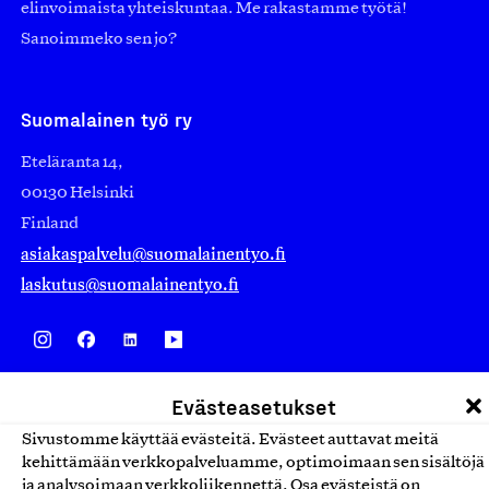
elinvoimaista yhteiskuntaa. Me rakastamme työtä!
Sanoimmeko sen jo?
Suomalainen työ ry
Eteläranta 14,
00130 Helsinki
Finland
asiakaspalvelu@suomalainentyo.fi
laskutus@suomalainentyo.fi
Avainlippu
Evästeasetukset
Sivustomme käyttää evästeitä. Evästeet auttavat meitä
kehittämään verkkopalveluamme, optimoimaan sen sisältöjä
ja analysoimaan verkkoliikennettä. Osa evästeistä on