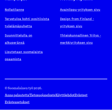
Nollatilanne
Avainlippu-yrityksen sivu
Tervetuloa kohti positiivista
Design from Finland -
työelämäpuhetta
yrityksen sivu
Suunnittelulla on
Yhteiskunnallinen Yritys -
alkuperänsä
merkkiyrityksen sivu
Liputetaan suomalaista
osaamista
© Suomalainen työ 2026.
Anna palautetta
Tietosuojaseloste
Käyttöehdot
Evästeet
Evästeasetukset