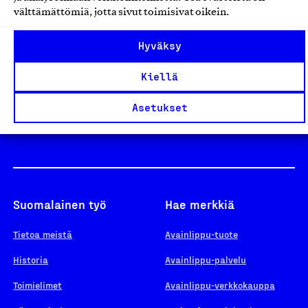
välttämättömiä, jotta sivut toimisivat oikein.
Design From Finland
Hyväksy
Kiellä
Yhteiskunnallinen Yritys -merkki
Asetukset
Suomalainen työ
Hae merkkiä
Tietoa meistä
Avainlippu-tuote
Historia
Avainlippu-palvelu
Toimielimet
Avainlippu-verkkokauppa