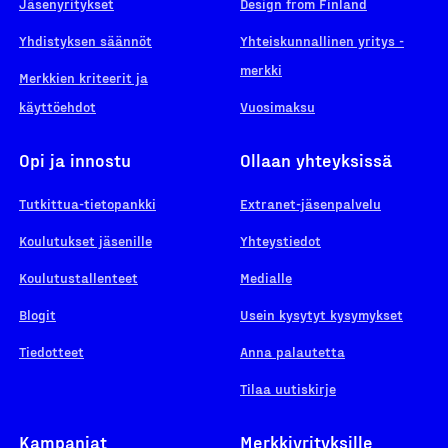
Jäsenyritykset
Design from Finland
Yhdistyksen säännöt
Yhteiskunnallinen yritys -
merkki
Merkkien kriteerit ja
käyttöehdot
Vuosimaksu
Opi ja innostu
Ollaan yhteyksissä
Tutkittua-tietopankki
Extranet-jäsenpalvelu
Koulutukset jäsenille
Yhteystiedot
Koulutustallenteet
Medialle
Blogit
Usein kysytyt kysymykset
Tiedotteet
Anna palautetta
Tilaa uutiskirje
Kampanjat
Merkkiyrityksille