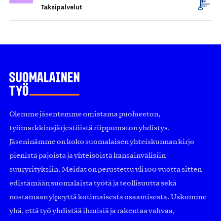
Taksipalvelut
Olemme jäsentemme omistama puolueeton,
työmarkkinajärjestöistä riippumaton yhdistys.
Jäseninämme on koko suomalaisen yhteiskunnan kirjo
pienistä pajoista ja yhteisöistä kansainvälisiin
suuryrityksiin. Meidät on perustettu yli 100 vuotta sitten
edistämään suomalaista työtä ja teollisuutta sekä
nostamaan ylpeyttä kotimaisesta osaamisesta. Uskomme
yhä, että työ yhdistää ihmisiä ja rakentaa vahvaa,