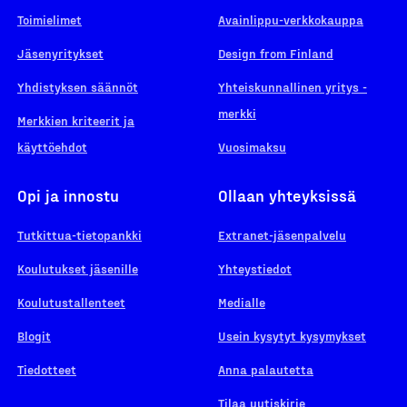
Toimielimet
Avainlippu-verkkokauppa
Jäsenyritykset
Design from Finland
Yhdistyksen säännöt
Yhteiskunnallinen yritys -
merkki
Merkkien kriteerit ja
käyttöehdot
Vuosimaksu
Opi ja innostu
Ollaan yhteyksissä
Tutkittua-tietopankki
Extranet-jäsenpalvelu
Koulutukset jäsenille
Yhteystiedot
Koulutustallenteet
Medialle
Blogit
Usein kysytyt kysymykset
Tiedotteet
Anna palautetta
Tilaa uutiskirje