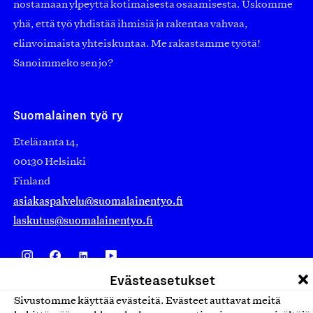
nostamaan ylpeyttä kotimaisesta osaamisesta. Uskomme
yhä, että työ yhdistää ihmisiä ja rakentaa vahvaa,
elinvoimaista yhteiskuntaa. Me rakastamme työtä!
Sanoimmeko sen jo?
Suomalainen työ ry
Eteläranta 14,
00130 Helsinki
Finland
asiakaspalvelu@suomalainentyo.fi
laskutus@suomalainentyo.fi
Evästeasetukset
Avainlippu
Sivustomme käyttää evästeitä. Evästeet auttavat meitä