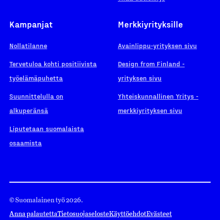
Kampanjat
Merkkiyrityksille
Nollatilanne
Avainlippu-yrityksen sivu
Tervetuloa kohti positiivista
Design from Finland -
työelämäpuhetta
yrityksen sivu
Suunnittelulla on
Yhteiskunnallinen Yritys -
alkuperänsä
merkkiyrityksen sivu
Liputetaan suomalaista
osaamista
© Suomalainen työ 2026.
Anna palautetta
Tietosuojaseloste
Käyttöehdot
Evästeet