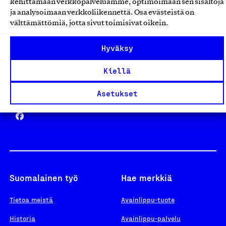
kehittämään verkkopalveluamme, optimoimaan sen sisältöjä
ja analysoimaan verkkoliikennettä. Osa evästeistä on
välttämättömiä, jotta sivut toimisivat oikein.
Design From Finland
Hyväksy
Kiellä
Yhteiskunnallinen Yritys -merkki
Asetukset
Suomalainen työ
Hae merkkiä
Tietoa meistä
Avainlippu-tuote
Historia
Avainlippu-palvelu