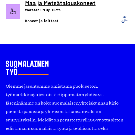
Maa ja Metsätalouskoneet
Waratah OM Oy, Tuote
Koneet ja laitteet
Olemme jäsentemme omistama puolueeton,
työmarkkinajärjestöistä riippumaton yhdistys.
Jäseninämme on koko suomalaisen yhteiskunnan kirjo
pienistä pajoista ja yhteisöistä kansainvälisiin
suuryrityksiin. Meidät on perustettu yli 100 vuotta sitten
edistämään suomalaista työtä ja teollisuutta sekä