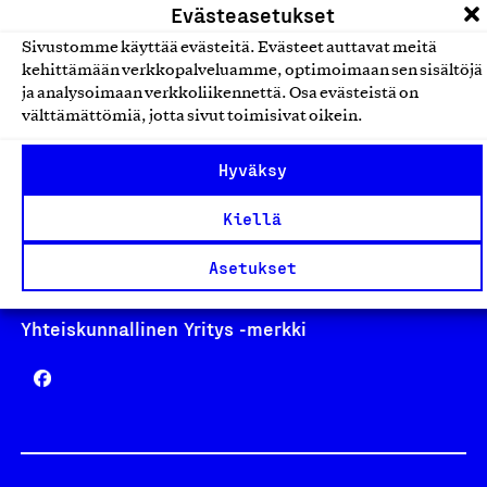
Evästeasetukset
Sivustomme käyttää evästeitä. Evästeet auttavat meitä
kehittämään verkkopalveluamme, optimoimaan sen sisältöjä
ja analysoimaan verkkoliikennettä. Osa evästeistä on
Avainlippu
välttämättömiä, jotta sivut toimisivat oikein.
Hyväksy
Design From Finland
Kiellä
Asetukset
Yhteiskunnallinen Yritys -merkki