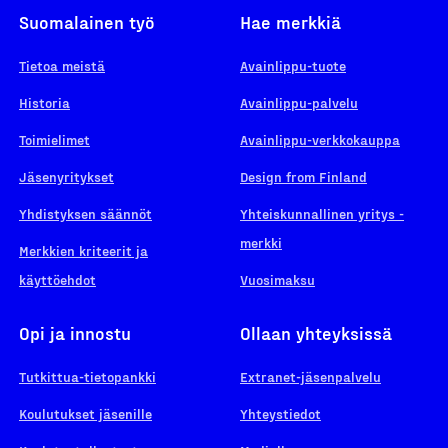
Suomalainen työ
Hae merkkiä
Tietoa meistä
Avainlippu-tuote
Historia
Avainlippu-palvelu
Toimielimet
Avainlippu-verkkokauppa
Jäsenyritykset
Design from Finland
Yhdistyksen säännöt
Yhteiskunnallinen yritys -
merkki
Merkkien kriteerit ja
käyttöehdot
Vuosimaksu
Opi ja innostu
Ollaan yhteyksissä
Tutkittua-tietopankki
Extranet-jäsenpalvelu
Koulutukset jäsenille
Yhteystiedot