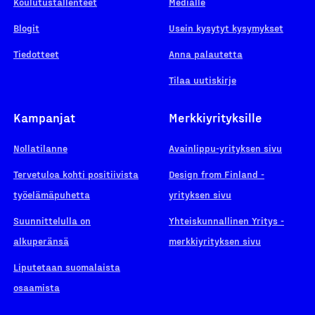
Koulutustallenteet
Medialle
Blogit
Usein kysytyt kysymykset
Tiedotteet
Anna palautetta
Tilaa uutiskirje
Kampanjat
Merkkiyrityksille
Nollatilanne
Avainlippu-yrityksen sivu
Tervetuloa kohti positiivista
Design from Finland -
työelämäpuhetta
yrityksen sivu
Suunnittelulla on
Yhteiskunnallinen Yritys -
alkuperänsä
merkkiyrityksen sivu
Liputetaan suomalaista
osaamista