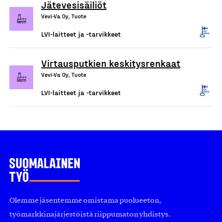
Jätevesisäiliöt
Vevi-Va Oy, Tuote
LVI-laitteet ja -tarvikkeet
Virtausputkien keskitysrenkaat
Vevi-Va Oy, Tuote
LVI-laitteet ja -tarvikkeet
Olemme jäsentemme omistama puolueeton,
työmarkkinajärjestöistä riippumaton yhdistys.