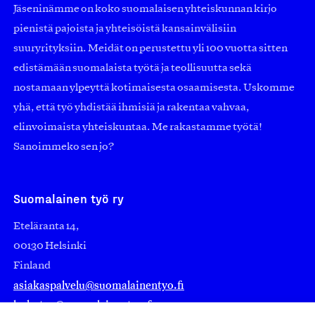
Jäseninämme on koko suomalaisen yhteiskunnan kirjo
pienistä pajoista ja yhteisöistä kansainvälisiin
suuryrityksiin. Meidät on perustettu yli 100 vuotta sitten
edistämään suomalaista työtä ja teollisuutta sekä
nostamaan ylpeyttä kotimaisesta osaamisesta. Uskomme
yhä, että työ yhdistää ihmisiä ja rakentaa vahvaa,
elinvoimaista yhteiskuntaa. Me rakastamme työtä!
Sanoimmeko sen jo?
Suomalainen työ ry
Eteläranta 14,
00130 Helsinki
Finland
asiakaspalvelu@suomalainentyo.fi
laskutus@suomalainentyo.fi