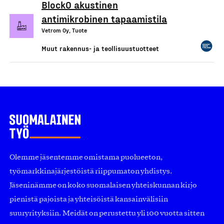
BlockO akustinen
antimikrobinen tapaamistila
Vetrom Oy, Tuote
Muut rakennus- ja teollisuustuotteet
Olemme jäsentemme omistama puolueeton,
työmarkkinajärjestöistä riippumaton yhdistys.
Jäseninämme on koko suomalaisen yhteiskunnan kirjo
pienistä pajoista ja yhteisöistä kansainvälisiin
suuryrityksiin. Meidät on perustettu yli 100 vuotta sitten