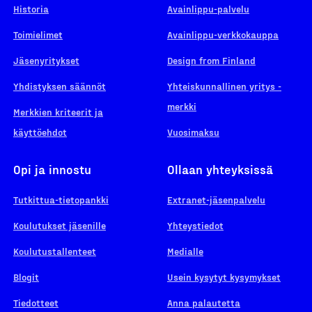
Historia
Avainlippu-palvelu
Toimielimet
Avainlippu-verkkokauppa
Jäsenyritykset
Design from Finland
Yhdistyksen säännöt
Yhteiskunnallinen yritys -
merkki
Merkkien kriteerit ja
käyttöehdot
Vuosimaksu
Opi ja innostu
Ollaan yhteyksissä
Tutkittua-tietopankki
Extranet-jäsenpalvelu
Koulutukset jäsenille
Yhteystiedot
Koulutustallenteet
Medialle
Blogit
Usein kysytyt kysymykset
Tiedotteet
Anna palautetta