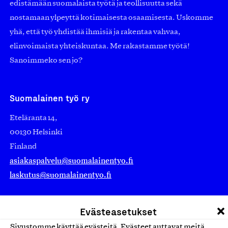
edistämään suomalaista työtä ja teollisuutta sekä
nostamaan ylpeyttä kotimaisesta osaamisesta. Uskomme
yhä, että työ yhdistää ihmisiä ja rakentaa vahvaa,
elinvoimaista yhteiskuntaa. Me rakastamme työtä!
Sanoimmeko sen jo?
Suomalainen työ ry
Eteläranta 14,
00130 Helsinki
Finland
asiakaspalvelu@suomalainentyo.fi
laskutus@suomalainentyo.fi
Evästeasetukset
Sivustomme käyttää evästeitä. Evästeet auttavat meitä