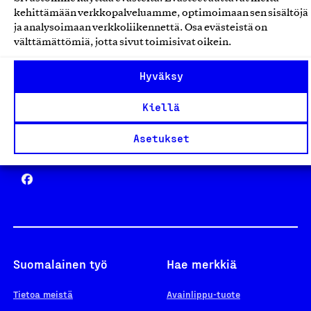
Avainlippu
kehittämään verkkopalveluamme, optimoimaan sen sisältöjä
ja analysoimaan verkkoliikennettä. Osa evästeistä on
välttämättömiä, jotta sivut toimisivat oikein.
Design From Finland
Hyväksy
Kiellä
Asetukset
Yhteiskunnallinen Yritys -merkki
Suomalainen työ
Hae merkkiä
Tietoa meistä
Avainlippu-tuote