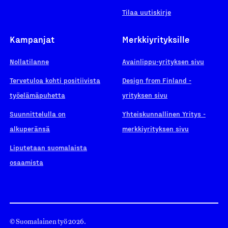
Tilaa uutiskirje
Kampanjat
Merkkiyrityksille
Nollatilanne
Avainlippu-yrityksen sivu
Tervetuloa kohti positiivista
Design from Finland -
työelämäpuhetta
yrityksen sivu
Suunnittelulla on
Yhteiskunnallinen Yritys -
alkuperänsä
merkkiyrityksen sivu
Liputetaan suomalaista
osaamista
© Suomalainen työ 2026.