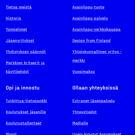
Tietoa meistä
Avainlippu-tuote
Historia
Avainlippu-palvelu
Toimielimet
Avainlippu-verkkokauppa
Jäsenyritykset
Design from Finland
Yhdistyksen säännöt
Yhteiskunnallinen yritys -
merkki
Merkkien kriteerit ja
käyttöehdot
Vuosimaksu
Opi ja innostu
Ollaan yhteyksissä
Tutkittua-tietopankki
Extranet-jäsenpalvelu
Koulutukset jäsenille
Yhteystiedot
Koulutustallenteet
Medialle
Blogit
Usein kysytyt kysymykset