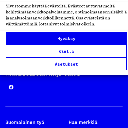
Sivustomme käyttää evästeitä. Evästeet auttavat meitä
kehittämään verkkopalveluamme, optimoimaan sen sisältöjä
Avainlippu
ja analysoimaan verkkoliikennettä. Osa evästeistä on
välttämättömiä, jotta sivut toimisivat oikein.
Hyväksy
Design From Finland
Kiellä
Asetukset
Yhteiskunnallinen Yritys -merkki
Suomalainen työ
Hae merkkiä