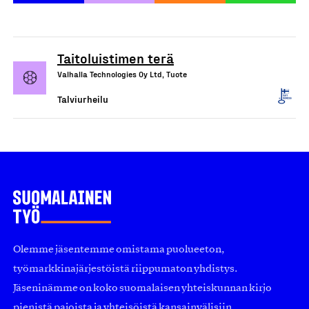
Taitoluistimen terä
Valhalla Technologies Oy Ltd, Tuote
Talviurheilu
Olemme jäsentemme omistama puolueeton,
työmarkkinajärjestöistä riippumaton yhdistys.
Jäseninämme on koko suomalaisen yhteiskunnan kirjo
pienistä pajoista ja yhteisöistä kansainvälisiin