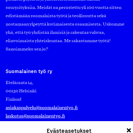
suuryrityksiin. Meidät on perustettu yli 100 vuotta sitten
edistämään suomalaista työtä ja teollisuutta sekä
nostamaan ylpeyttä kotimaisesta osaamisesta. Uskomme
yhä, että työ yhdistää ihmisiä ja rakentaa vahvaa,
elinvoimaista yhteiskuntaa. Me rakastamme työtä!
Sanoimmeko sen jo?
Suomalainen työ ry
Eteläranta 14,
00130 Helsinki
Finland
asiakaspalvelu@suomalainentyo.fi
laskutus@suomalainentyo.fi
Evästeasetukset