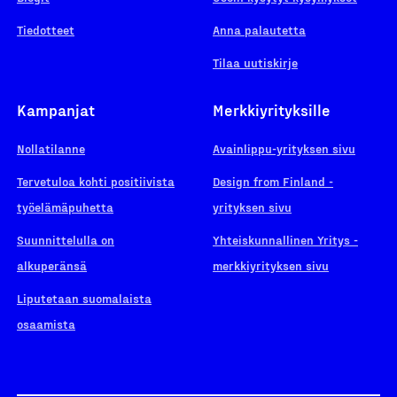
Tiedotteet
Anna palautetta
Tilaa uutiskirje
Kampanjat
Merkkiyrityksille
Nollatilanne
Avainlippu-yrityksen sivu
Tervetuloa kohti positiivista
Design from Finland -
työelämäpuhetta
yrityksen sivu
Suunnittelulla on
Yhteiskunnallinen Yritys -
alkuperänsä
merkkiyrityksen sivu
Liputetaan suomalaista
osaamista