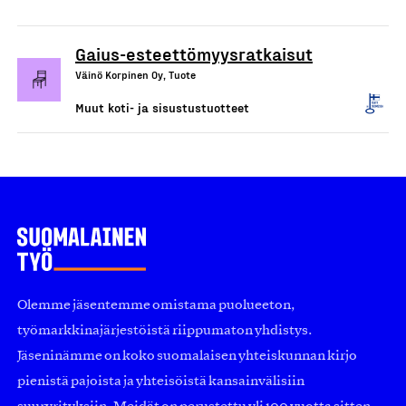
Gaius-esteettömyysratkaisut
Väinö Korpinen Oy, Tuote
Muut koti- ja sisustustuotteet
Olemme jäsentemme omistama puolueeton,
työmarkkinajärjestöistä riippumaton yhdistys.
Jäseninämme on koko suomalaisen yhteiskunnan kirjo
pienistä pajoista ja yhteisöistä kansainvälisiin