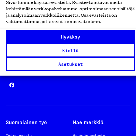
Sivustomme käyttää evästeitä. Evästeet auttavat meitä
Avainlippu
kehittämään verkkopalveluamme, optimoimaan sen sisältöjä
ja analysoimaan verkkoliikennettä. Osa evästeistä on
välttämättömiä, jotta sivut toimisivat oikein.
Hyväksy
Design From Finland
Kiellä
Asetukset
Yhteiskunnallinen Yritys -merkki
Suomalainen työ
Hae merkkiä
Tietoa meistä
Avainlippu-tuote