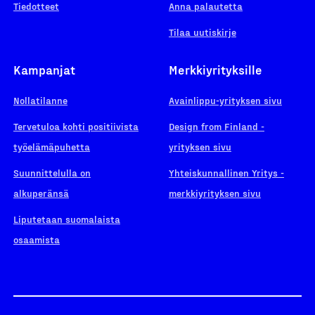
Tiedotteet
Anna palautetta
Tilaa uutiskirje
Kampanjat
Merkkiyrityksille
Nollatilanne
Avainlippu-yrityksen sivu
Tervetuloa kohti positiivista
Design from Finland -
työelämäpuhetta
yrityksen sivu
Suunnittelulla on
Yhteiskunnallinen Yritys -
alkuperänsä
merkkiyrityksen sivu
Liputetaan suomalaista
osaamista