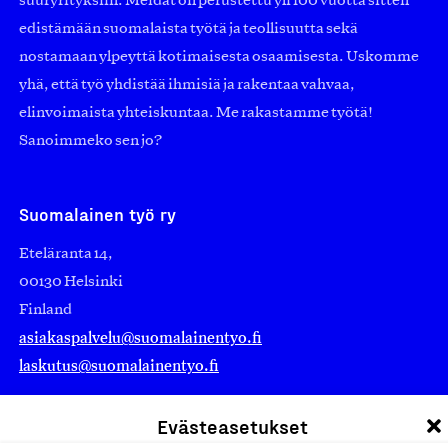
suuryrityksiin. Meidät on perustettu yli 100 vuotta sitten
edistämään suomalaista työtä ja teollisuutta sekä
nostamaan ylpeyttä kotimaisesta osaamisesta. Uskomme
yhä, että työ yhdistää ihmisiä ja rakentaa vahvaa,
elinvoimaista yhteiskuntaa. Me rakastamme työtä!
Sanoimmeko sen jo?
Suomalainen työ ry
Eteläranta 14,
00130 Helsinki
Finland
asiakaspalvelu@suomalainentyo.fi
laskutus@suomalainentyo.fi
Evästeasetukset