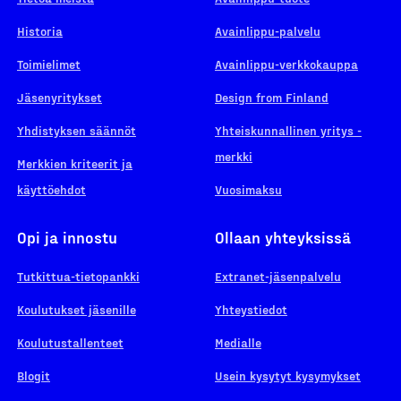
Historia
Avainlippu-palvelu
Toimielimet
Avainlippu-verkkokauppa
Jäsenyritykset
Design from Finland
Yhdistyksen säännöt
Yhteiskunnallinen yritys -
merkki
Merkkien kriteerit ja
käyttöehdot
Vuosimaksu
Opi ja innostu
Ollaan yhteyksissä
Tutkittua-tietopankki
Extranet-jäsenpalvelu
Koulutukset jäsenille
Yhteystiedot
Koulutustallenteet
Medialle
Blogit
Usein kysytyt kysymykset