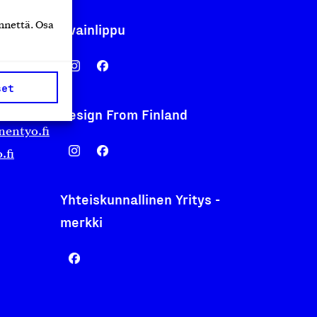
nnettä. Osa
Avainlippu
set
Design From Finland
nentyo.fi
.fi
Yhteiskunnallinen Yritys -
merkki