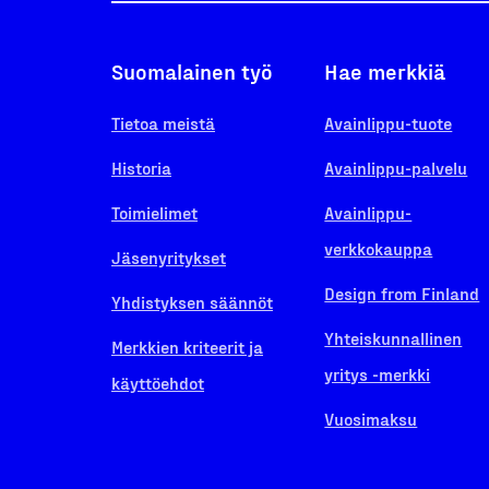
Suomalainen työ
Hae merkkiä
Tietoa meistä
Avainlippu-tuote
Historia
Avainlippu-palvelu
Toimielimet
Avainlippu-
verkkokauppa
Jäsenyritykset
Design from Finland
Yhdistyksen säännöt
Yhteiskunnallinen
Merkkien kriteerit ja
yritys -merkki
käyttöehdot
Vuosimaksu