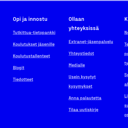
Opi ja innostu
Ollaan
K
yhteyksissä
Tutkittua-tietopankki
N
Extranet-jäsenpalvelu
Koulutukset jäsenille
T
Yhteystiedot
p
Koulutustallenteet
t
Medialle
Blogit
S
Usein kysytyt
Tiedotteet
a
kysymykset
L
Anna palautetta
s
Tilaa uutiskirje
o