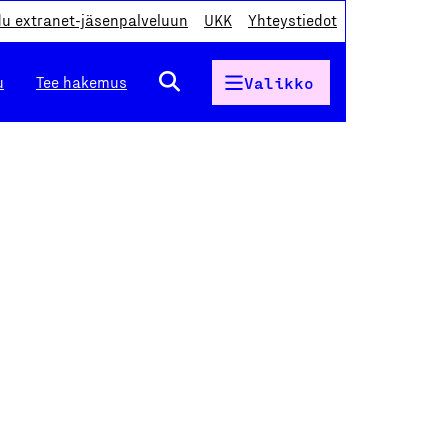
du extranet-jäsenpalveluun
UKK
Yhteystiedot
u
Tee hakemus
Valikko