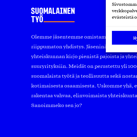
Sivustomme 
verkkopalve
evästeistä o
Olemme jäsentemme omistama puolueeton, 
H
riippumaton yhdistys. Jäseninämme on ko
yhteiskunnan kirjo pienistä pajoista ja yhte
suuryrityksiin. Meidät on perustettu yli 10
suomalaista työtä ja teollisuutta sekä nost
kotimaisesta osaamisesta. Uskomme yhä, ett
rakentaa vahvaa, elinvoimaista yhteiskunt
Sanoimmeko sen jo?