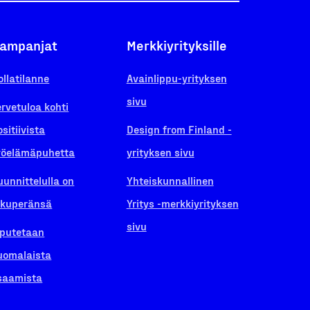
ampanjat
Merkkiyrityksille
ollatilanne
Avainlippu-yrityksen
sivu
ervetuloa kohti
ositiivista
Design from Finland -
yöelämäpuhetta
yrityksen sivu
uunnittelulla on
Yhteiskunnallinen
lkuperänsä
Yritys -merkkiyrityksen
sivu
iputetaan
uomalaista
saamista