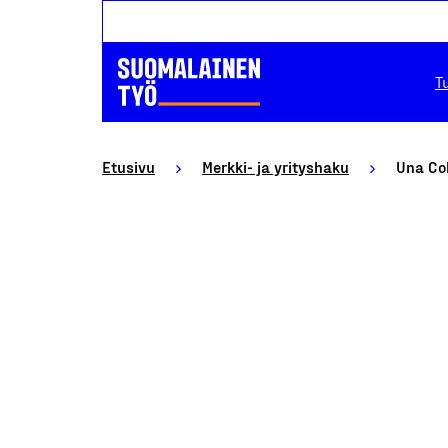
T
Etusivu
Merkki- ja yrityshaku
Una Col