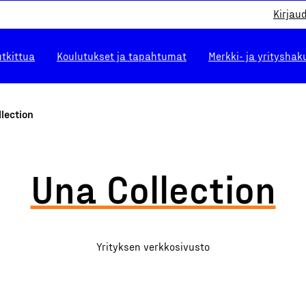
Kirjau
utkittua
Koulutukset ja tapahtumat
Merkki- ja yrityshak
lection
Una Collection
Yrityksen verkkosivusto