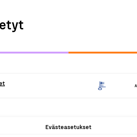
etyt
et
A
Evästeasetukset