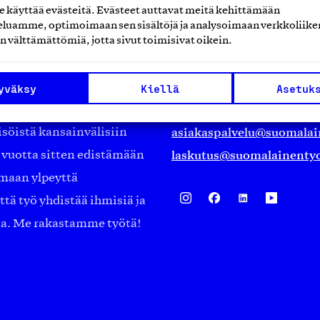
käyttää evästeitä. Evästeet auttavat meitä kehittämään
luamme, optimoimaan sen sisältöjä ja analysoimaan verkkoliike
Suomalainen työ ry
n välttämättömiä, jotta sivut toimisivat oikein.
Eteläranta 14,
työmarkkinajärjestöistä
00130 Helsinki
yväksy
Kiellä
Asetuk
ko suomalaisen
Finland
asiakaspalvelu@suomalai
isöistä kansainvälisiin
laskutus@suomalainentyo
0 vuotta sitten edistämään
amaan ylpeyttä
ä työ yhdistää ihmisiä ja
aa. Me rakastamme työtä!