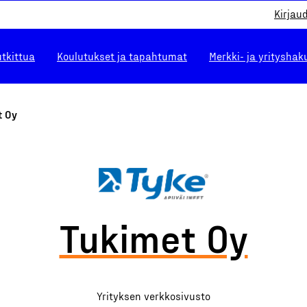
Kirjau
utkittua
Koulutukset ja tapahtumat
Merkki- ja yrityshak
t Oy
Tukimet Oy
Yrityksen verkkosivusto