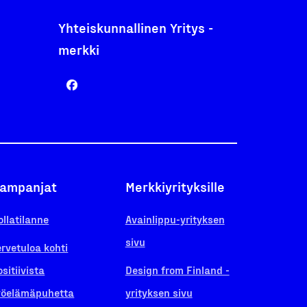
Yhteiskunnallinen Yritys -
merkki
ampanjat
Merkkiyrityksille
ollatilanne
Avainlippu-yrityksen
sivu
ervetuloa kohti
ositiivista
Design from Finland -
yöelämäpuhetta
yrityksen sivu