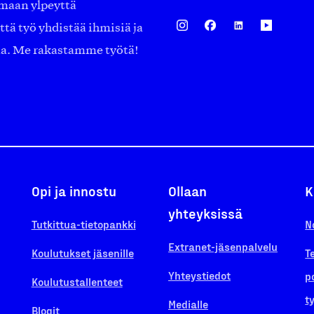
amaan ylpeyttä
ä työ yhdistää ihmisiä ja
aa. Me rakastamme työtä!
Opi ja innostu
Ollaan
K
yhteyksissä
Tutkittua-tietopankki
N
Extranet-jäsenpalvelu
Koulutukset jäsenille
T
Yhteystiedot
p
Koulutustallenteet
t
Medialle
Blogit