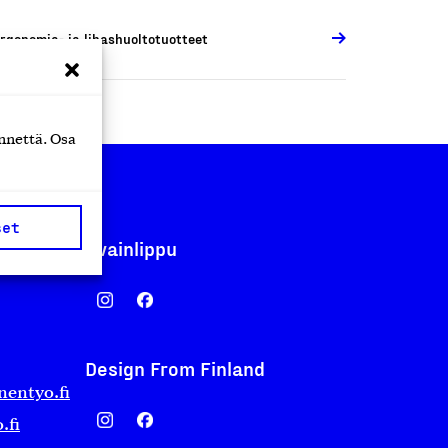
rgonomia- ja lihashuoltotuotteet
nnettä. Osa
set
Avainlippu
Design From Finland
nentyo.fi
.fi