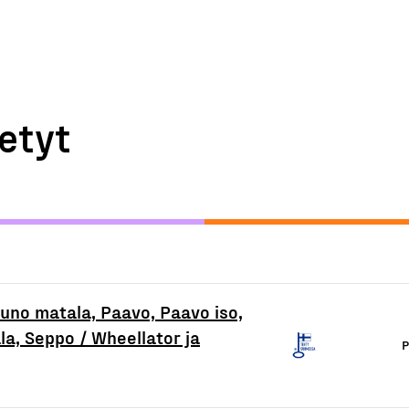
etyt
uno matala, Paavo, Paavo iso,
a, Seppo / Wheellator ja
P