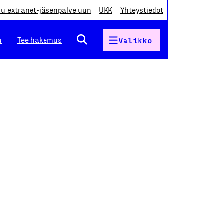
du extranet-jäsenpalveluun
UKK
Yhteystiedot
u
Tee hakemus
Valikko