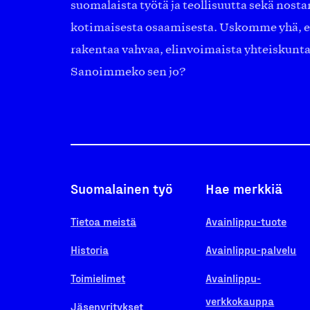
suomalaista työtä ja teollisuutta sekä nost
kotimaisesta osaamisesta. Uskomme yhä, ett
rakentaa vahvaa, elinvoimaista yhteiskunt
Sanoimmeko sen jo?
Suomalainen työ
Hae merkkiä
Tietoa meistä
Avainlippu-tuote
Historia
Avainlippu-palvelu
Toimielimet
Avainlippu-
verkkokauppa
Jäsenyritykset