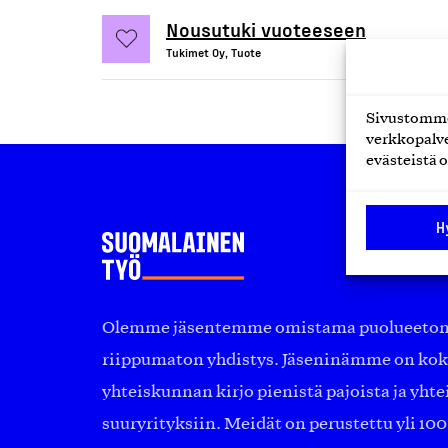
Nousutuki vuoteeseen
Tukimet Oy, Tuote
Sivustomme 
verkkopalve
evästeistä o
H
Olemme jäsentemme omistama puolueeton, 
riippumaton yhdistys. Jäseninämme on ko
yhteiskunnan kirjo pienistä pajoista ja yhte
suuryrityksiin. Meidät on perustettu yli 10