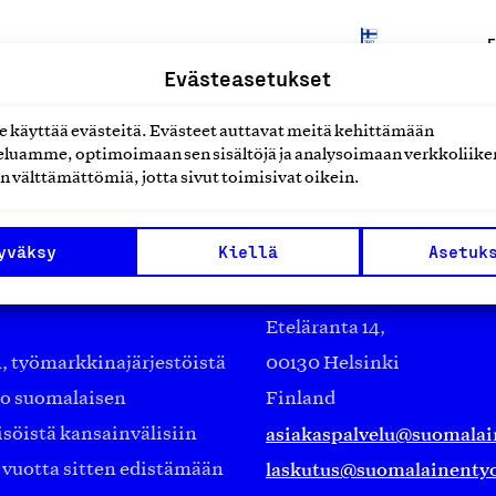
E
Evästeasetukset
käyttää evästeitä. Evästeet auttavat meitä kehittämään
luamme, optimoimaan sen sisältöjä ja analysoimaan verkkoliike
n välttämättömiä, jotta sivut toimisivat oikein.
yväksy
Kiellä
Asetuk
Suomalainen työ ry
Eteläranta 14,
työmarkkinajärjestöistä
00130 Helsinki
ko suomalaisen
Finland
asiakaspalvelu@suomalai
isöistä kansainvälisiin
laskutus@suomalainentyo
0 vuotta sitten edistämään