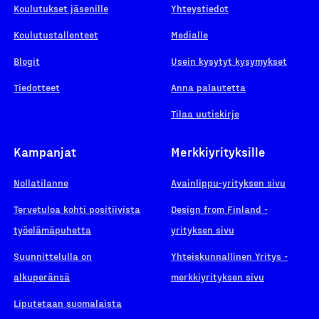
Koulutukset jäsenille
Yhteystiedot
Koulutustallenteet
Medialle
Blogit
Usein kysytyt kysymykset
Tiedotteet
Anna palautetta
Tilaa uutiskirje
Kampanjat
Merkkiyrityksille
Nollatilanne
Avainlippu-yrityksen sivu
Tervetuloa kohti positiivista
Design from Finland -
työelämäpuhetta
yrityksen sivu
Suunnittelulla on
Yhteiskunnallinen Yritys -
alkuperänsä
merkkiyrityksen sivu
Liputetaan suomalaista