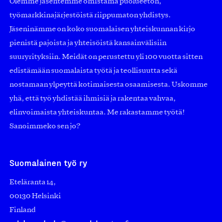
Olemme jäsentemme omistama puolueeton,
työmarkkinajärjestöistä riippumaton yhdistys.
Jäseninämme on koko suomalaisen yhteiskunnan kirjo
pienistä pajoista ja yhteisöistä kansainvälisiin
suuryrityksiin. Meidät on perustettu yli 100 vuotta sitten
edistämään suomalaista työtä ja teollisuutta sekä
nostamaan ylpeyttä kotimaisesta osaamisesta. Uskomme
yhä, että työ yhdistää ihmisiä ja rakentaa vahvaa,
elinvoimaista yhteiskuntaa. Me rakastamme työtä!
Sanoimmeko sen jo?
Suomalainen työ ry
Eteläranta 14,
00130 Helsinki
Finland