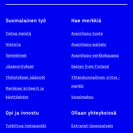
Suomalainen työ
Hae merkkiä
Tietoa meistä
Avainlippu-tuote
Historia
Avainlippu-palvelu
Toimielimet
Avainlippu-verkkokauppa
Jäsenyritykset
Design from Finland
Yhdistyksen säännöt
Yhteiskunnallinen yritys -
merkki
Merkkien kriteerit ja
käyttöehdot
Vuosimaksu
Opi ja innostu
Ollaan yhteyksissä
Tutkittua-tietopankki
Extranet-jäsenpalvelu