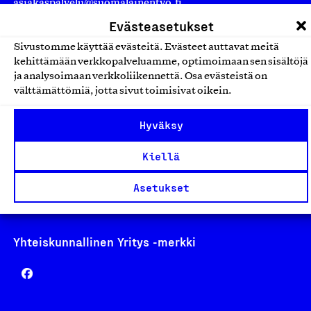
asiakaspalvelu@suomalainentyo.fi
laskutus@suomalainentyo.fi
Evästeasetukset
Sivustomme käyttää evästeitä. Evästeet auttavat meitä
kehittämään verkkopalveluamme, optimoimaan sen sisältöjä
ja analysoimaan verkkoliikennettä. Osa evästeistä on
välttämättömiä, jotta sivut toimisivat oikein.
Avainlippu
Hyväksy
Kiellä
Design From Finland
Asetukset
Yhteiskunnallinen Yritys -merkki