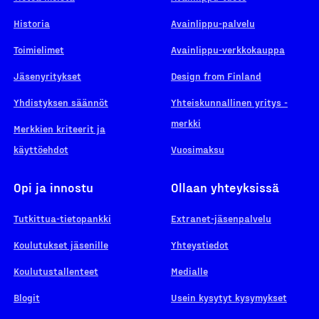
Historia
Avainlippu-palvelu
Toimielimet
Avainlippu-verkkokauppa
Jäsenyritykset
Design from Finland
Yhdistyksen säännöt
Yhteiskunnallinen yritys -
merkki
Merkkien kriteerit ja
käyttöehdot
Vuosimaksu
Opi ja innostu
Ollaan yhteyksissä
Tutkittua-tietopankki
Extranet-jäsenpalvelu
Koulutukset jäsenille
Yhteystiedot
Koulutustallenteet
Medialle
Blogit
Usein kysytyt kysymykset