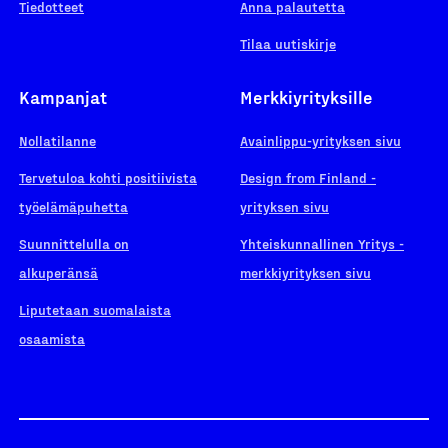
Tiedotteet
Anna palautetta
Tilaa uutiskirje
Kampanjat
Merkkiyrityksille
Nollatilanne
Avainlippu-yrityksen sivu
Tervetuloa kohti positiivista
Design from Finland -
työelämäpuhetta
yrityksen sivu
Suunnittelulla on
Yhteiskunnallinen Yritys -
alkuperänsä
merkkiyrityksen sivu
Liputetaan suomalaista
osaamista