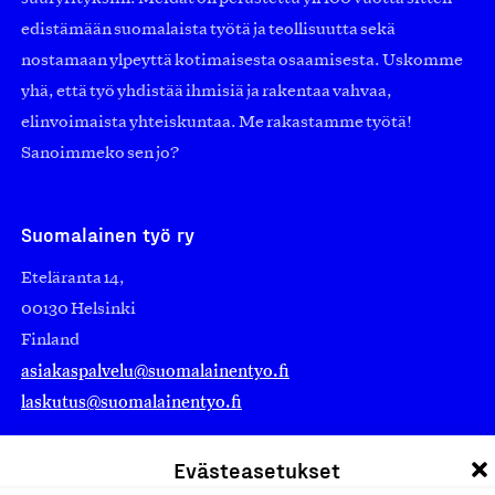
edistämään suomalaista työtä ja teollisuutta sekä
nostamaan ylpeyttä kotimaisesta osaamisesta. Uskomme
yhä, että työ yhdistää ihmisiä ja rakentaa vahvaa,
elinvoimaista yhteiskuntaa. Me rakastamme työtä!
Sanoimmeko sen jo?
Suomalainen työ ry
Eteläranta 14,
00130 Helsinki
Finland
asiakaspalvelu@suomalainentyo.fi
laskutus@suomalainentyo.fi
Evästeasetukset