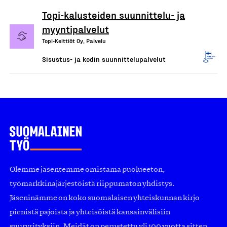
Topi-kalusteiden suunnittelu- ja
myyntipalvelut
Topi-Keittiöt Oy, Palvelu
Sisustus- ja kodin suunnittelupalvelut
Olemme jäsentemme omistama puolueeton,
työmarkkinajärjestöistä riippumaton yhdistys.
Jäseninämme on koko suomalaisen yhteiskunnan kirjo
pienistä pajoista ja yhteisöistä kansainvälisiin
suuryrityksiin. Meidät on perustettu yli 100 vuotta sitten