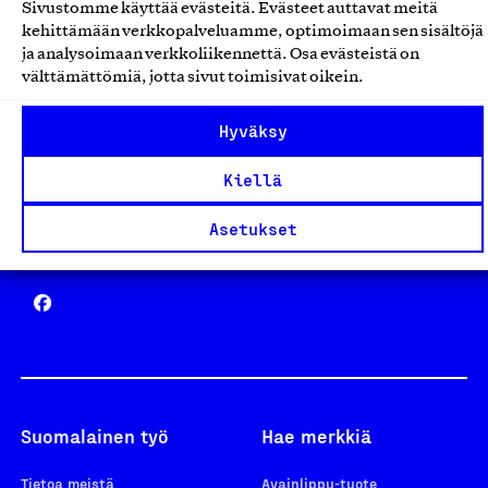
Sivustomme käyttää evästeitä. Evästeet auttavat meitä
Avainlippu
kehittämään verkkopalveluamme, optimoimaan sen sisältöjä
ja analysoimaan verkkoliikennettä. Osa evästeistä on
välttämättömiä, jotta sivut toimisivat oikein.
Hyväksy
Design From Finland
Kiellä
Asetukset
Yhteiskunnallinen Yritys -merkki
Suomalainen työ
Hae merkkiä
Tietoa meistä
Avainlippu-tuote