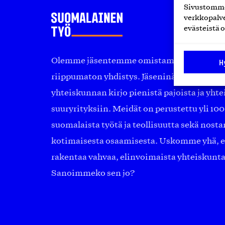
Sivustomme 
verkkopalve
evästeistä o
Olemme jäsentemme omistama puolueeton, 
H
riippumaton yhdistys. Jäseninämme on ko
yhteiskunnan kirjo pienistä pajoista ja yhte
suuryrityksiin. Meidät on perustettu yli 10
suomalaista työtä ja teollisuutta sekä nost
kotimaisesta osaamisesta. Uskomme yhä, ett
rakentaa vahvaa, elinvoimaista yhteiskunt
Sanoimmeko sen jo?