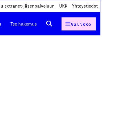
du extranet-jäsenpalveluun
UKK
Yhteystiedot
u
Tee hakemus
Valikko