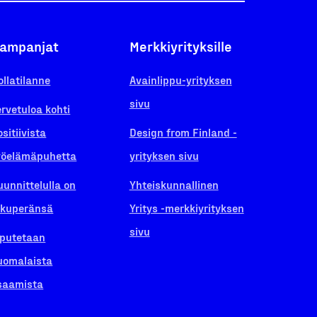
ampanjat
Merkkiyrityksille
ollatilanne
Avainlippu-yrityksen
sivu
ervetuloa kohti
ositiivista
Design from Finland -
yöelämäpuhetta
yrityksen sivu
uunnittelulla on
Yhteiskunnallinen
lkuperänsä
Yritys -merkkiyrityksen
sivu
iputetaan
uomalaista
saamista