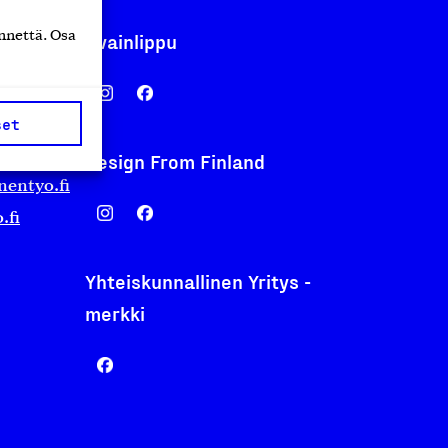
nnettä. Osa
Avainlippu
set
Design From Finland
nentyo.fi
.fi
Yhteiskunnallinen Yritys -
merkki