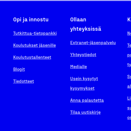
Opi ja innostu
Ollaan
K
yhteyksissä
Tutkittua-tietopankki
N
Extranet-jäsenpalvelu
Koulutukset jäsenille
T
Yhteystiedot
p
Koulutustallenteet
t
Medialle
Blogit
S
Usein kysytyt
Tiedotteet
a
kysymykset
L
Anna palautetta
s
Tilaa uutiskirje
o