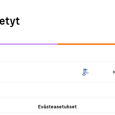
etyt
K
Evästeasetukset