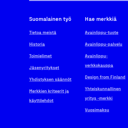
Suomalainen työ
Hae merkkiä
Tietoa meistä
Avainlippu-tuote
Historia
Avainlippu-palvelu
Toimielimet
Avainlippu-
verkkokauppa
Jäsenyritykset
Design from Finland
Yhdistyksen säännöt
Yhteiskunnallinen
Merkkien kriteerit ja
yritys -merkki
käyttöehdot
Vuosimaksu