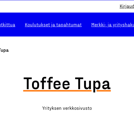
Kirjau
utkittua
Koulutukset ja tapahtumat
Merkki- ja yrityshak
Tupa
Toffee Tupa
Yrityksen verkkosivusto