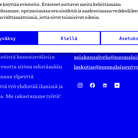
käyttää evästeitä. Evästeet auttavat meitä kehittämään
luamme, optimoimaan sen sisältöjä ja analysoimaan verkkoliike
Suomalainen työ ry
n välttämättömiä, jotta sivut toimisivat oikein.
Eteläranta 14,
työmarkkinajärjestöistä
00130 Helsinki
yväksy
Kiellä
Asetuk
ko suomalaisen
Finland
asiakaspalvelu@suomalai
isöistä kansainvälisiin
laskutus@suomalainentyo
0 vuotta sitten edistämään
amaan ylpeyttä
ä työ yhdistää ihmisiä ja
aa. Me rakastamme työtä!