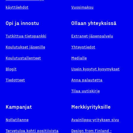
käyttöehdot
Vuosimaksu
Opi ja innostu
Ollaan yhteyksissä
Tutkittua-tietopankki
Extranet-jäsenpalvelu
Koulutukset jäsenille
Yhteystiedot
Koulutustallenteet
Medialle
Blogit
Usein kysytyt kysymykset
Tiedotteet
Anna palautetta
Tilaa uutiskirje
Kampanjat
Merkkiyrityksille
Nollatilanne
Avainlippu-yrityksen sivu
Tervetuloa kohti positiivista
Design from Finland -