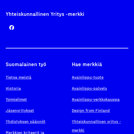
Yhteiskunnallinen Yritys -merkki
Suomalainen työ
Hae merkkiä
Tietoa meistä
Avainlippu-tuote
Historia
Avainlippu-palvelu
Toimielimet
Avainlippu-verkkokauppa
Jäsenyritykset
Design from Finland
Yhdistyksen säännöt
Yhteiskunnallinen yritys -
merkki
Merkkien kriteerit ja