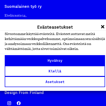
Suomalainen työ ry
Eteläranta 14,
00130 Helsinki
Evästeasetukset
Finland
Sivustomme käyttää evästeitä. Evästeet auttavat meitä
asiakaspalvelu@suomalainentyo.fi
kehittämään verkkopalveluamme, optimoimaan sen sisältöjä
laskutus@suomalainentyo.fi
ja analysoimaan verkkoliikennettä. Osa evästeistä on
välttämättömiä, jotta sivut toimisivat oikein.
Hyväksy
Avainlippu
Kiellä
Asetukset
Design From Finland