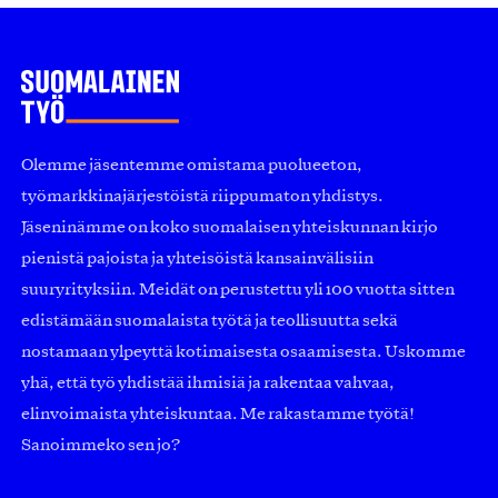
Olemme jäsentemme omistama puolueeton,
työmarkkinajärjestöistä riippumaton yhdistys.
Jäseninämme on koko suomalaisen yhteiskunnan kirjo
pienistä pajoista ja yhteisöistä kansainvälisiin
suuryrityksiin. Meidät on perustettu yli 100 vuotta sitten
edistämään suomalaista työtä ja teollisuutta sekä
nostamaan ylpeyttä kotimaisesta osaamisesta. Uskomme
yhä, että työ yhdistää ihmisiä ja rakentaa vahvaa,
elinvoimaista yhteiskuntaa. Me rakastamme työtä!
Sanoimmeko sen jo?