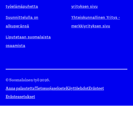
työelämäpuhetta
yrityksen sivu
Suunnittelulla on
Yhteiskunnallinen Yritys -
alkuperänsä
merkkiyrityksen sivu
Liputetaan suomalaista
osaamista
© Suomalainen työ 2026.
Anna palautetta
Tietosuojaseloste
Käyttöehdot
Evästeet
Evästeasetukset