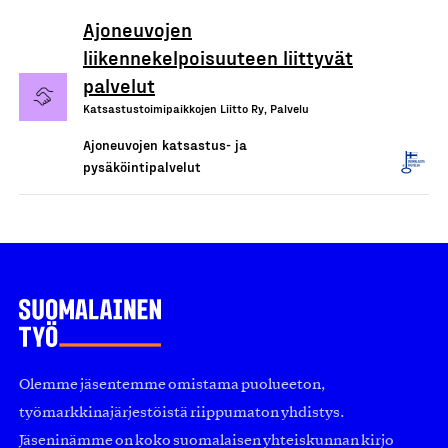
Ajoneuvojen
liikennekelpoisuuteen liittyvät
palvelut
Katsastustoimipaikkojen Liitto Ry, Palvelu
Ajoneuvojen katsastus- ja
pysäköintipalvelut
Olemme jäsentemme omistama puolueeton,
työmarkkinajärjestöistä riippumaton yhdistys.
Jäseninämme on koko suomalaisen yhteiskunnan kirjo