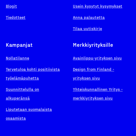
Blogit
Usein kysytyt kysymykset
Tiedotteet
Anna palautetta
Tilaa uutiskirje
Kampanjat
Merkkiyrityksille
Nollatilanne
Avainlippu-yrityksen sivu
Tervetuloa kohti positiivista
Design from Finland -
työelämäpuhetta
yrityksen sivu
Suunnittelulla on
Yhteiskunnallinen Yritys -
alkuperänsä
merkkiyrityksen sivu
Liputetaan suomalaista
osaamista