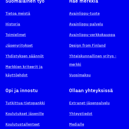
Suomalainen työ
Hae merkkiä
Tietoa meistä
Avainlippu-tuote
Historia
Avainlippu-palvelu
Toimielimet
Avainlippu-verkkokauppa
Jäsenyritykset
Design from Finland
Yhdistyksen säännöt
Yhteiskunnallinen yritys -
merkki
Merkkien kriteerit ja
käyttöehdot
Vuosimaksu
Opi ja innostu
Ollaan yhteyksissä
Tutkittua-tietopankki
Extranet-jäsenpalvelu
Koulutukset jäsenille
Yhteystiedot
Koulutustallenteet
Medialle