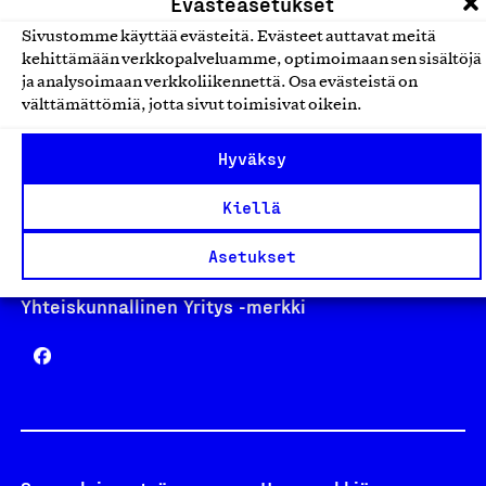
Evästeasetukset
Sivustomme käyttää evästeitä. Evästeet auttavat meitä
kehittämään verkkopalveluamme, optimoimaan sen sisältöjä
Avainlippu
ja analysoimaan verkkoliikennettä. Osa evästeistä on
välttämättömiä, jotta sivut toimisivat oikein.
Hyväksy
Design From Finland
Kiellä
Asetukset
Yhteiskunnallinen Yritys -merkki