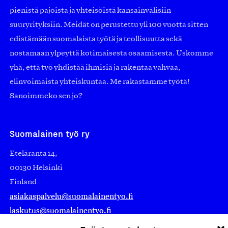
pienistä pajoista ja yhteisöistä kansainvälisiin
suuryrityksiin. Meidät on perustettu yli 100 vuotta sitten
edistämään suomalaista työtä ja teollisuutta sekä
nostamaan ylpeyttä kotimaisesta osaamisesta. Uskomme
yhä, että työ yhdistää ihmisiä ja rakentaa vahvaa,
elinvoimaista yhteiskuntaa. Me rakastamme työtä!
Sanoimmeko sen jo?
Suomalainen työ ry
Eteläranta 14,
00130 Helsinki
Finland
asiakaspalvelu@suomalainentyo.fi
laskutus@suomalainentyo.fi