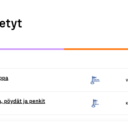
etyt
ppa
V
, pöydät ja penkit
K