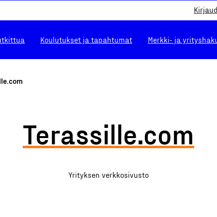
Kirjau
utkittua
Koulutukset ja tapahtumat
Merkki- ja yrityshak
lle.com
Terassille.com
Yrityksen verkkosivusto