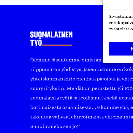
Sivustomme 
verkkopalve
evästeistä o
H
Olemme jäsentemme omistama puolueeton, 
riippumaton yhdistys. Jäseninämme on ko
yhteiskunnan kirjo pienistä pajoista ja yhte
suuryrityksiin. Meidät on perustettu yli 10
suomalaista työtä ja teollisuutta sekä nost
kotimaisesta osaamisesta. Uskomme yhä, ett
rakentaa vahvaa, elinvoimaista yhteiskunt
Sanoimmeko sen jo?