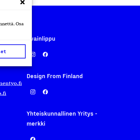
nnettä. Osa
Avainlippu
set
Design From Finland
nentyo.fi
.fi
Yhteiskunnallinen Yritys -
merkki