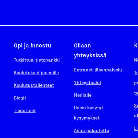
Opi ja innostu
Ollaan
K
yhteyksissä
Tutkittua-tietopankki
N
Extranet-jäsenpalvelu
Koulutukset jäsenille
T
Yhteystiedot
p
Koulutustallenteet
t
Medialle
Blogit
S
Usein kysytyt
Tiedotteet
a
kysymykset
L
Anna palautetta