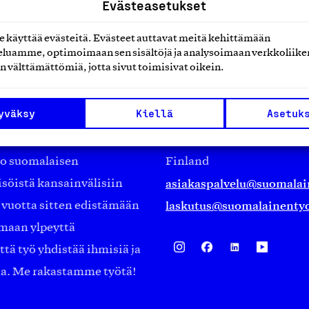
Evästeasetukset
käyttää evästeitä. Evästeet auttavat meitä kehittämään
luamme, optimoimaan sen sisältöjä ja analysoimaan verkkoliike
n välttämättömiä, jotta sivut toimisivat oikein.
Suomalainen työ ry
yväksy
Kiellä
Asetuk
Eteläranta 14,
työmarkkinajärjestöistä
00130 Helsinki
ko suomalaisen
Finland
asiakaspalvelu@suomalai
isöistä kansainvälisiin
laskutus@suomalainentyo
0 vuotta sitten edistämään
amaan ylpeyttä
ä työ yhdistää ihmisiä ja
aa. Me rakastamme työtä!