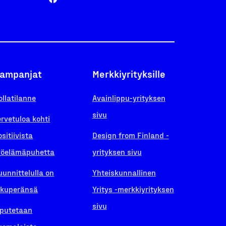
ampanjat
Merkkiyrityksille
ollatilanne
Avainlippu-yrityksen
sivu
ervetuloa kohti
ositiivista
Design from Finland -
yöelämäpuhetta
yrityksen sivu
uunnittelulla on
Yhteiskunnallinen
lkuperänsä
Yritys -merkkiyrityksen
sivu
iputetaan