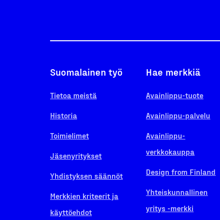
Suomalainen työ
Hae merkkiä
Tietoa meistä
Avainlippu-tuote
Historia
Avainlippu-palvelu
Toimielimet
Avainlippu-
verkkokauppa
Jäsenyritykset
Design from Finland
Yhdistyksen säännöt
Yhteiskunnallinen
Merkkien kriteerit ja
yritys -merkki
käyttöehdot