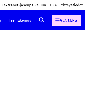
du extranet-jäsenpalveluun
UKK
Yhteystiedot
u
Tee hakemus
Valikko