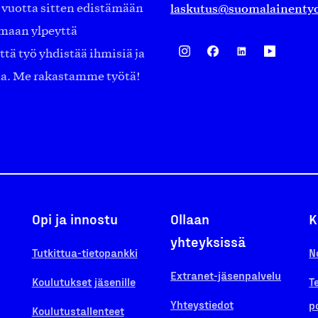
laskutus@suomalainentyo
0 vuotta sitten edistämään
amaan ylpeyttä
ä työ yhdistää ihmisiä ja
aa. Me rakastamme työtä!
Opi ja innostu
Ollaan
K
yhteyksissä
Tutkittua-tietopankki
N
Extranet-jäsenpalvelu
Koulutukset jäsenille
T
Yhteystiedot
p
Koulutustallenteet