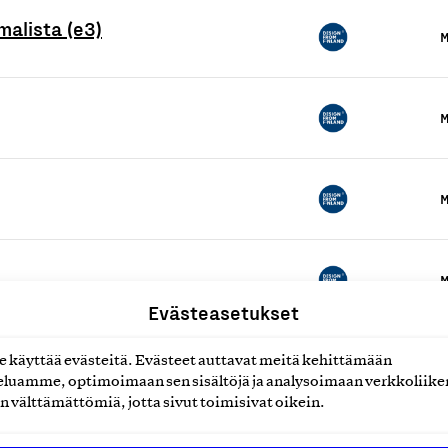
malista (e3)
M
M
M
M
Evästeasetukset
M
käyttää evästeitä. Evästeet auttavat meitä kehittämään
luamme, optimoimaan sen sisältöjä ja analysoimaan verkkoliike
n välttämättömiä, jotta sivut toimisivat oikein.
t ja taulut
M