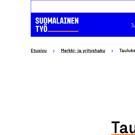
T
Etusivu
Merkki- ja yrityshaku
Tauluk
Ta