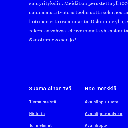
suuryrityksiin. Meidät on perustettu yli 10
suomalaista työtä ja teollisuutta sekä nost
kotimaisesta osaamisesta. Uskomme yhä, ett
rakentaa vahvaa, elinvoimaista yhteiskunt
Sanoimmeko sen jo?
Suomalainen työ
Hae merkkiä
Tietoa meistä
Avainlippu-tuote
Historia
Avainlippu-palvelu
Toimielimet
Avainlippu-