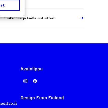
set
uut rakennus- ja teollisuustuotteet
Avainlippu
Design From Finland
nentyo.fi