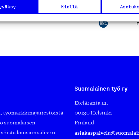
yväksy
Kiellä
Asetuk
M
Suomalainen työ ry
Eteläranta 14,
työmarkkinajärjestöistä
00130 Helsinki
ko suomalaisen
Finland
asiakaspalvelu@suomalai
isöistä kansainvälisiin