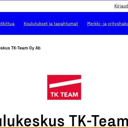
Kirjau
utkittua
Koulutukset ja tapahtumat
Merkki- ja yrityshak
eskus TK-Team Oy Ab
ulukeskus TK-Team