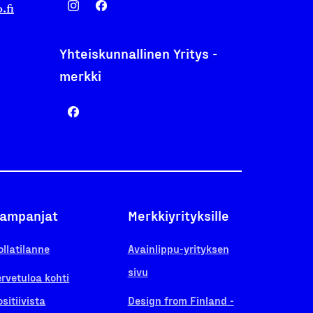
.fi
Yhteiskunnallinen Yritys -
merkki
ampanjat
Merkkiyrityksille
ollatilanne
Avainlippu-yrityksen
sivu
ervetuloa kohti
ositiivista
Design from Finland -