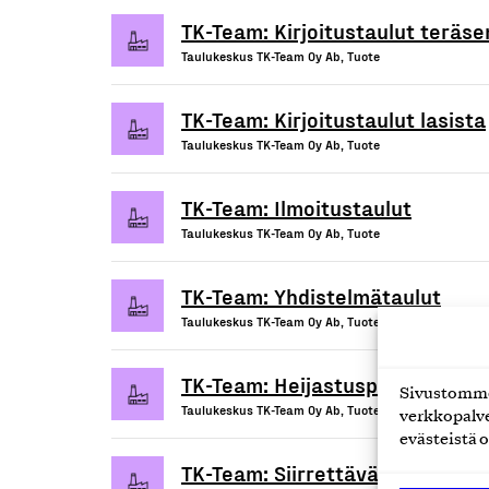
TK-Team: Kirjoitustaulut teräse
Taulukeskus TK-Team Oy Ab, Tuote
TK-Team: Kirjoitustaulut lasista
Taulukeskus TK-Team Oy Ab, Tuote
TK-Team: Ilmoitustaulut
Taulukeskus TK-Team Oy Ab, Tuote
TK-Team: Yhdistelmätaulut
Taulukeskus TK-Team Oy Ab, Tuote
TK-Team: Heijastuspinnat
Sivustomme 
Taulukeskus TK-Team Oy Ab, Tuote
verkkopalve
evästeistä o
TK-Team: Siirrettävät seinäkkee