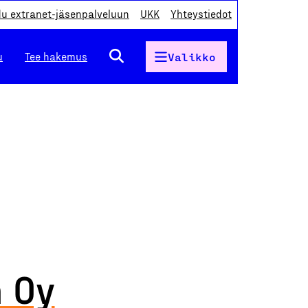
du extranet-jäsenpalveluun
UKK
Yhteystiedot
u
Tee hakemus
Valikko
 Oy