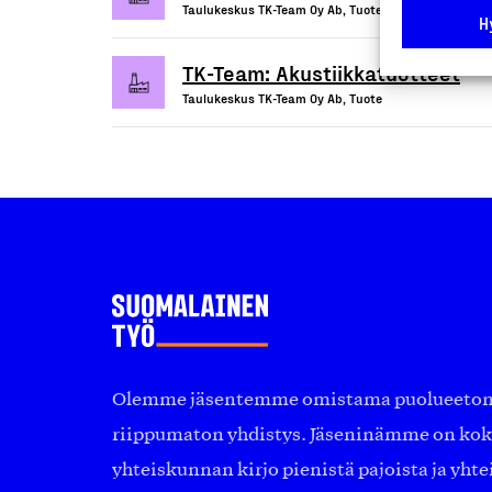
Taulukeskus TK-Team Oy Ab, Tuote
H
TK-Team: Akustiikkatuotteet
Taulukeskus TK-Team Oy Ab, Tuote
Olemme jäsentemme omistama puolueeton, 
riippumaton yhdistys. Jäseninämme on ko
yhteiskunnan kirjo pienistä pajoista ja yhte