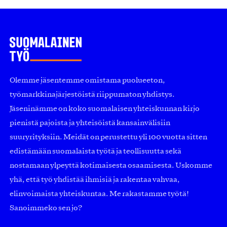
Olemme jäsentemme omistama puolueeton,
työmarkkinajärjestöistä riippumaton yhdistys.
Jäseninämme on koko suomalaisen yhteiskunnan kirjo
pienistä pajoista ja yhteisöistä kansainvälisiin
suuryrityksiin. Meidät on perustettu yli 100 vuotta sitten
edistämään suomalaista työtä ja teollisuutta sekä
nostamaan ylpeyttä kotimaisesta osaamisesta. Uskomme
yhä, että työ yhdistää ihmisiä ja rakentaa vahvaa,
elinvoimaista yhteiskuntaa. Me rakastamme työtä!
Sanoimmeko sen jo?