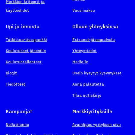
Merkkien kriteerit ja
käyttöehdot
Vuosimaksu
Opi ja innostu
Ollaan yhteyksissä
Tutkittua-tietopankki
Extranet-jäsenpalvelu
Koulutukset jäsenille
Yhteystiedot
Koulutustallenteet
Medialle
Blogit
Usein kysytyt kysymykset
Tiedotteet
Anna palautetta
Tilaa uutiskirje
Kampanjat
Merkkiyrityksille
Nollatilanne
Avainlippu-yrityksen sivu