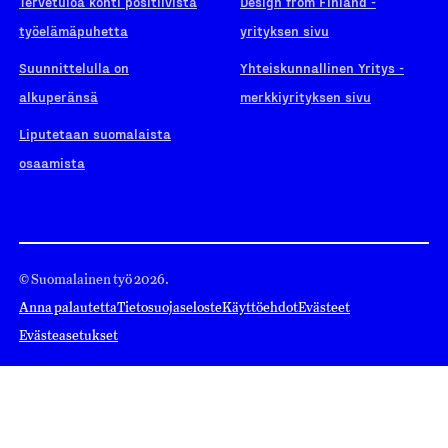
Tervetuloa kohti positiivista
Design from Finland -
työelämäpuhetta
yrityksen sivu
Suunnittelulla on
Yhteiskunnallinen Yritys -
alkuperänsä
merkkiyrityksen sivu
Liputetaan suomalaista
osaamista
© Suomalainen työ 2026.
Anna palautetta
Tietosuojaseloste
Käyttöehdot
Evästeet
Evästeasetukset