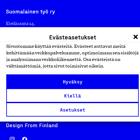
Suomalainen työ ry
Eteläranta 14,
00130 Helsinki
Evästeasetukset
Finland
Sivustomme käyttää evästeitä. Evästeet auttavat meitä
asiakaspalvelu@suomalainentyo.fi
kehittämään verkkopalveluamme, optimoimaan sen sisältöjä
laskutus@suomalainentyo.fi
ja analysoimaan verkkoliikennettä. Osa evästeistä on
välttämättömiä, jotta sivut toimisivat oikein.
Hyväksy
Avainlippu
Kiellä
Asetukset
Design From Finland