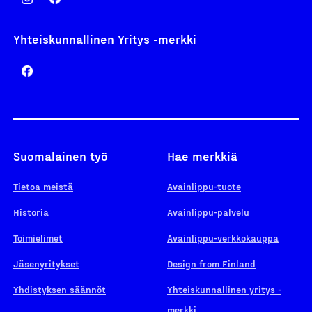
Yhteiskunnallinen Yritys -merkki
Suomalainen työ
Hae merkkiä
Tietoa meistä
Avainlippu-tuote
Historia
Avainlippu-palvelu
Toimielimet
Avainlippu-verkkokauppa
Jäsenyritykset
Design from Finland
Yhdistyksen säännöt
Yhteiskunnallinen yritys -
merkki