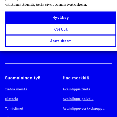
välttämättömiä, jotta sivut toimisivat oikein.
Design From Finland
Hyväksy
Kiellä
Yhteiskunnallinen Yritys -merkki
Asetukset
Suomalainen työ
Hae merkkiä
Tietoa meistä
Avainlippu-tuote
Historia
Avainlippu-palvelu
Toimielimet
Avainlippu-verkkokauppa