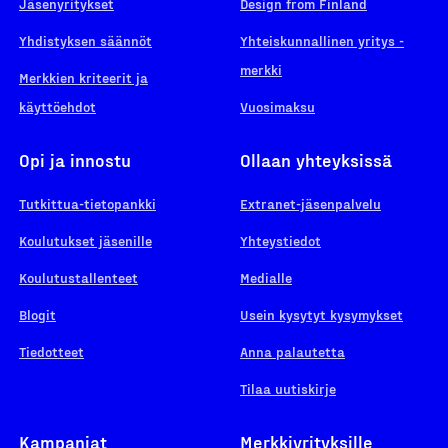
Jäsenyritykset
Design from Finland
Yhdistyksen säännöt
Yhteiskunnallinen yritys -
merkki
Merkkien kriteerit ja
käyttöehdot
Vuosimaksu
Opi ja innostu
Ollaan yhteyksissä
Tutkittua-tietopankki
Extranet-jäsenpalvelu
Koulutukset jäsenille
Yhteystiedot
Koulutustallenteet
Medialle
Blogit
Usein kysytyt kysymykset
Tiedotteet
Anna palautetta
Tilaa uutiskirje
Kampanjat
Merkkiyrityksille