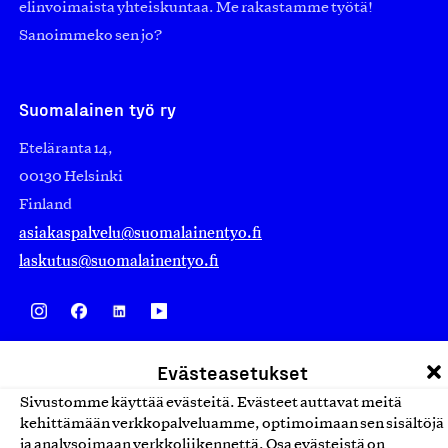
elinvoimaista yhteiskuntaa. Me rakastamme työtä!
Sanoimmeko sen jo?
Suomalainen työ ry
Eteläranta 14,
00130 Helsinki
Finland
asiakaspalvelu@suomalainentyo.fi
laskutus@suomalainentyo.fi
Avainlippu
Evästeasetukset
Sivustomme käyttää evästeitä. Evästeet auttavat meitä
kehittämään verkkopalveluamme, optimoimaan sen sisältöjä
ja analysoimaan verkkoliikennettä. Osa evästeistä on