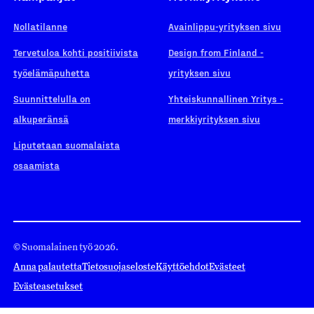
Nollatilanne
Avainlippu-yrityksen sivu
Tervetuloa kohti positiivista
Design from Finland -
työelämäpuhetta
yrityksen sivu
Suunnittelulla on
Yhteiskunnallinen Yritys -
alkuperänsä
merkkiyrityksen sivu
Liputetaan suomalaista
osaamista
© Suomalainen työ 2026.
Anna palautetta
Tietosuojaseloste
Käyttöehdot
Evästeet
Evästeasetukset