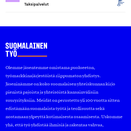
Taksipalvelut
Olemme jäsentemme omistama puolueeton,
työmarkkinajärjestöistä riippumaton yhdistys.
Jäseninämme on koko suomalaisen yhteiskunnan kirjo
pienistä pajoista ja yhteisöistä kansainvälisiin
suuryrityksiin. Meidät on perustettu yli 100 vuotta sitten
edistämään suomalaista työtä ja teollisuutta sekä
nostamaan ylpeyttä kotimaisesta osaamisesta. Uskomme
yhä, että työ yhdistää ihmisiä ja rakentaa vahvaa,