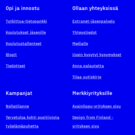
Opi ja innostu
Ollaan yhteyksissä
Tutkittua-tietopankki
Extranet-jäsenpalvelu
Koulutukset jäsenille
Yhteystiedot
Koulutustallenteet
Medialle
Blogit
Usein kysytyt kysymykset
Tiedotteet
Anna palautetta
Tilaa uutiskirje
Kampanjat
Merkkiyrityksille
Nollatilanne
Avainlippu-yrityksen sivu
Tervetuloa kohti positiivista
Design from Finland -
työelämäpuhetta
yrityksen sivu