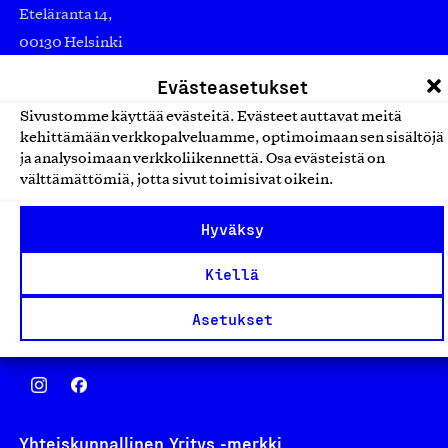
Eteläranta 14,
00130 Helsinki
Finland
Evästeasetukset
asiakaspalvelu@suomalainentyo.fi
Sivustomme käyttää evästeitä. Evästeet auttavat meitä
laskutus@suomalainentyo.fi
kehittämään verkkopalveluamme, optimoimaan sen sisältöjä
ja analysoimaan verkkoliikennettä. Osa evästeistä on
välttämättömiä, jotta sivut toimisivat oikein.
Hyväksy
Avainlippu
Kiellä
Asetukset
Design From Finland
Yhteiskunnallinen Yritys -merkki