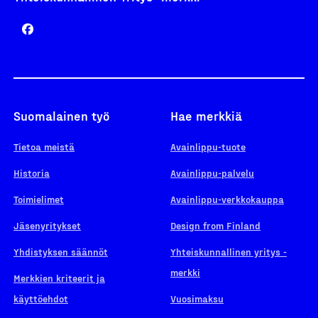
Suomalainen työ
Hae merkkiä
Tietoa meistä
Avainlippu-tuote
Historia
Avainlippu-palvelu
Toimielimet
Avainlippu-verkkokauppa
Jäsenyritykset
Design from Finland
Yhdistyksen säännöt
Yhteiskunnallinen yritys -
merkki
Merkkien kriteerit ja
käyttöehdot
Vuosimaksu