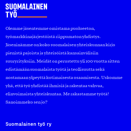
Olemme jäsentemme omistama puolueeton,
työmarkkinajärjestöistä riippumaton yhdistys.
Jäseninämme on koko suomalaisen yhteiskunnan kirjo
pienistä pajoista ja yhteisöistä kansainvälisiin
suuryrityksiin. Meidät on perustettu yli 100 vuotta sitten
edistämään suomalaista työtä ja teollisuutta sekä
nostamaan ylpeyttä kotimaisesta osaamisesta. Uskomme
yhä, että työ yhdistää ihmisiä ja rakentaa vahvaa,
elinvoimaista yhteiskuntaa. Me rakastamme työtä!
Sanoimmeko sen jo?
Suomalainen työ ry