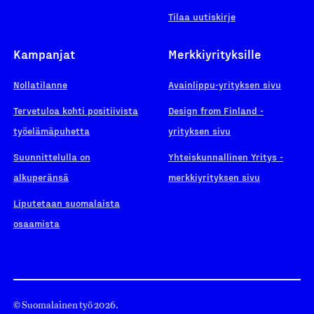
Tilaa uutiskirje
Kampanjat
Merkkiyrityksille
Nollatilanne
Avainlippu-yrityksen sivu
Tervetuloa kohti positiivista
Design from Finland -
työelämäpuhetta
yrityksen sivu
Suunnittelulla on
Yhteiskunnallinen Yritys -
alkuperänsä
merkkiyrityksen sivu
Liputetaan suomalaista
osaamista
© Suomalainen työ 2026.