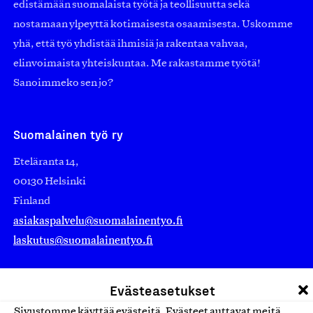
edistämään suomalaista työtä ja teollisuutta sekä
nostamaan ylpeyttä kotimaisesta osaamisesta. Uskomme
yhä, että työ yhdistää ihmisiä ja rakentaa vahvaa,
elinvoimaista yhteiskuntaa. Me rakastamme työtä!
Sanoimmeko sen jo?
Suomalainen työ ry
Eteläranta 14,
00130 Helsinki
Finland
asiakaspalvelu@suomalainentyo.fi
laskutus@suomalainentyo.fi
Evästeasetukset
Sivustomme käyttää evästeitä. Evästeet auttavat meitä