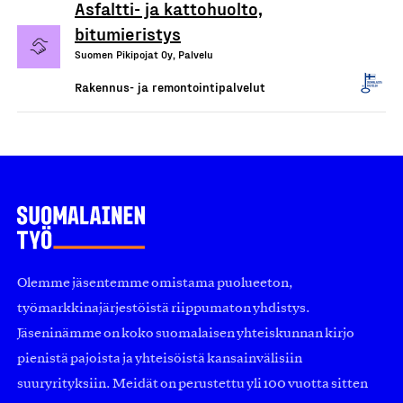
Asfaltti- ja kattohuolto,
bitumieristys
Suomen Pikipojat Oy, Palvelu
Rakennus- ja remontointipalvelut
Olemme jäsentemme omistama puolueeton,
työmarkkinajärjestöistä riippumaton yhdistys.
Jäseninämme on koko suomalaisen yhteiskunnan kirjo
pienistä pajoista ja yhteisöistä kansainvälisiin
suuryrityksiin. Meidät on perustettu yli 100 vuotta sitten