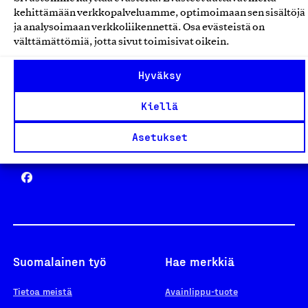
Avainlippu
kehittämään verkkopalveluamme, optimoimaan sen sisältöjä
ja analysoimaan verkkoliikennettä. Osa evästeistä on
välttämättömiä, jotta sivut toimisivat oikein.
Design From Finland
Hyväksy
Kiellä
Asetukset
Yhteiskunnallinen Yritys -merkki
Suomalainen työ
Hae merkkiä
Tietoa meistä
Avainlippu-tuote