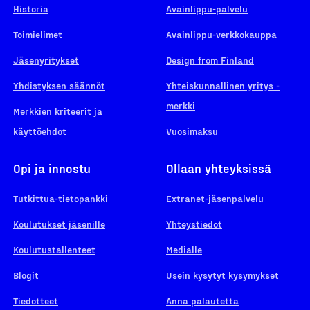
Historia
Avainlippu-palvelu
Toimielimet
Avainlippu-verkkokauppa
Jäsenyritykset
Design from Finland
Yhdistyksen säännöt
Yhteiskunnallinen yritys -
merkki
Merkkien kriteerit ja
käyttöehdot
Vuosimaksu
Opi ja innostu
Ollaan yhteyksissä
Tutkittua-tietopankki
Extranet-jäsenpalvelu
Koulutukset jäsenille
Yhteystiedot
Koulutustallenteet
Medialle
Blogit
Usein kysytyt kysymykset
Tiedotteet
Anna palautetta