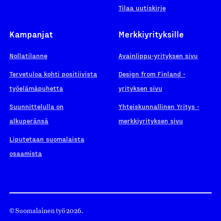
Tilaa uutiskirje
Kampanjat
Merkkiyrityksille
Nollatilanne
Avainlippu-yrityksen sivu
Tervetuloa kohti positiivista
Design from Finland -
työelämäpuhetta
yrityksen sivu
Suunnittelulla on
Yhteiskunnallinen Yritys -
alkuperänsä
merkkiyrityksen sivu
Liputetaan suomalaista
osaamista
© Suomalainen työ 2026.