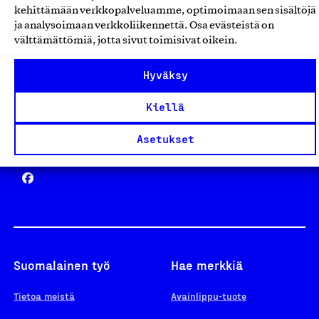
kehittämään verkkopalveluamme, optimoimaan sen sisältöjä
ja analysoimaan verkkoliikennettä. Osa evästeistä on
välttämättömiä, jotta sivut toimisivat oikein.
Design From Finland
Hyväksy
Kiellä
Asetukset
Yhteiskunnallinen Yritys -merkki
Suomalainen työ
Hae merkkiä
Tietoa meistä
Avainlippu-tuote