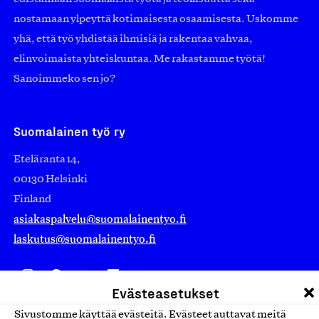
nostamaan ylpeyttä kotimaisesta osaamisesta. Uskomme
yhä, että työ yhdistää ihmisiä ja rakentaa vahvaa,
elinvoimaista yhteiskuntaa. Me rakastamme työtä!
Sanoimmeko sen jo?
Suomalainen työ ry
Eteläranta 14,
00130 Helsinki
Finland
asiakaspalvelu@suomalainentyo.fi
laskutus@suomalainentyo.fi
Evästeasetukset
Avainlippu
Sivustomme käyttää evästeitä. Evästeet auttavat meitä