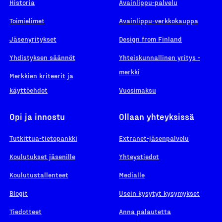
Historia
Avainlippu-palvelu
Toimielimet
Avainlippu-verkkokauppa
Jäsenyritykset
Design from Finland
Yhdistyksen säännöt
Yhteiskunnallinen yritys -
merkki
Merkkien kriteerit ja
käyttöehdot
Vuosimaksu
Opi ja innostu
Ollaan yhteyksissä
Tutkittua-tietopankki
Extranet-jäsenpalvelu
Koulutukset jäsenille
Yhteystiedot
Koulutustallenteet
Medialle
Blogit
Usein kysytyt kysymykset
Tiedotteet
Anna palautetta