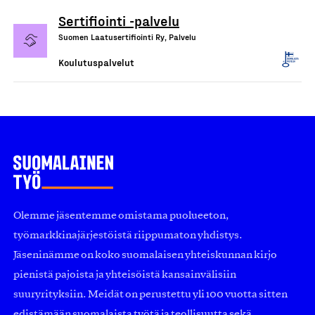
Sertifiointi -palvelu
Suomen Laatusertifiointi Ry, Palvelu
Koulutuspalvelut
Olemme jäsentemme omistama puolueeton,
työmarkkinajärjestöistä riippumaton yhdistys.
Jäseninämme on koko suomalaisen yhteiskunnan kirjo
pienistä pajoista ja yhteisöistä kansainvälisiin
suuryrityksiin. Meidät on perustettu yli 100 vuotta sitten
edistämään suomalaista työtä ja teollisuutta sekä