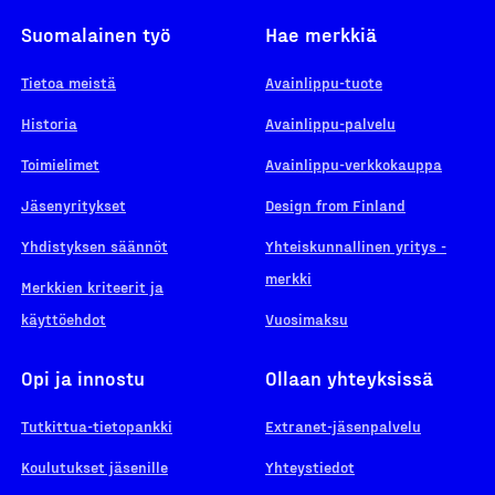
Suomalainen työ
Hae merkkiä
Tietoa meistä
Avainlippu-tuote
Historia
Avainlippu-palvelu
Toimielimet
Avainlippu-verkkokauppa
Jäsenyritykset
Design from Finland
Yhdistyksen säännöt
Yhteiskunnallinen yritys -
merkki
Merkkien kriteerit ja
käyttöehdot
Vuosimaksu
Opi ja innostu
Ollaan yhteyksissä
Tutkittua-tietopankki
Extranet-jäsenpalvelu
Koulutukset jäsenille
Yhteystiedot