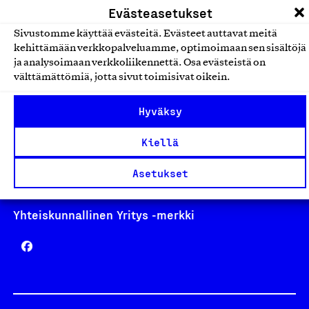
Evästeasetukset
Sivustomme käyttää evästeitä. Evästeet auttavat meitä
kehittämään verkkopalveluamme, optimoimaan sen sisältöjä
ja analysoimaan verkkoliikennettä. Osa evästeistä on
Avainlippu
välttämättömiä, jotta sivut toimisivat oikein.
Hyväksy
Design From Finland
Kiellä
Asetukset
Yhteiskunnallinen Yritys -merkki