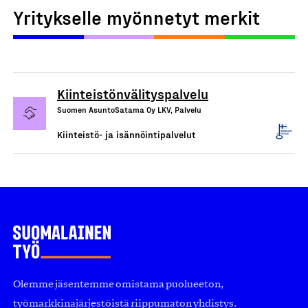
Yritykselle myönnetyt merkit
Kiinteistönvälityspalvelu
Suomen AsuntoSatama Oy LKV, Palvelu
Kiinteistö- ja isännöintipalvelut
Olemme jäsentemme omistama puolueeton,
työmarkkinajärjestöistä riippumaton yhdistys.