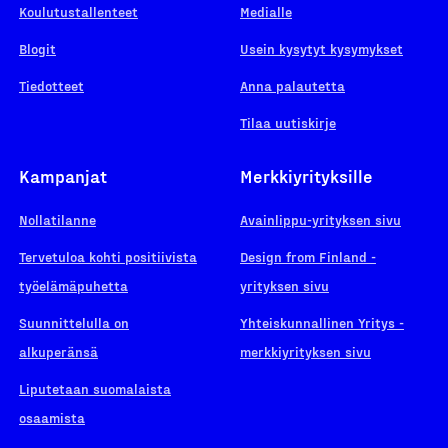
Koulutustallenteet
Medialle
Blogit
Usein kysytyt kysymykset
Tiedotteet
Anna palautetta
Tilaa uutiskirje
Kampanjat
Merkkiyrityksille
Nollatilanne
Avainlippu-yrityksen sivu
Tervetuloa kohti positiivista
Design from Finland -
työelämäpuhetta
yrityksen sivu
Suunnittelulla on
Yhteiskunnallinen Yritys -
alkuperänsä
merkkiyrityksen sivu
Liputetaan suomalaista
osaamista