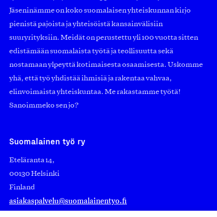
Jäseninämme on koko suomalaisen yhteiskunnan kirjo
pienistä pajoista ja yhteisöistä kansainvälisiin
suuryrityksiin. Meidät on perustettu yli 100 vuotta sitten
edistämään suomalaista työtä ja teollisuutta sekä
nostamaan ylpeyttä kotimaisesta osaamisesta. Uskomme
yhä, että työ yhdistää ihmisiä ja rakentaa vahvaa,
elinvoimaista yhteiskuntaa. Me rakastamme työtä!
Sanoimmeko sen jo?
Suomalainen työ ry
Eteläranta 14,
00130 Helsinki
Finland
asiakaspalvelu@suomalainentyo.fi
laskutus@suomalainentyo.fi