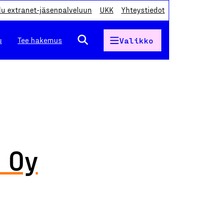
du extranet-jäsenpalveluun
UKK
Yhteystiedot
u
Tee hakemus
Valikko
 Oy