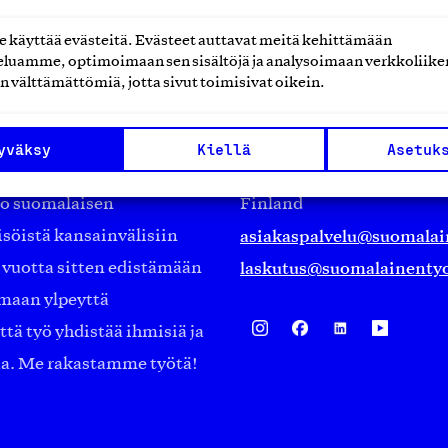
käyttää evästeitä. Evästeet auttavat meitä kehittämään
luamme, optimoimaan sen sisältöjä ja analysoimaan verkkoliike
n välttämättömiä, jotta sivut toimisivat oikein.
Suomalainen työ ry
Eteläranta 14,
yväksy
Kiellä
Asetuk
työmarkkinajärjestöistä
00130 Helsinki
ko suomalaisen
Finland
asiakaspalvelu@suomalai
isöistä kansainvälisiin
laskutus@suomalainentyo
0 vuotta sitten edistämään
amaan ylpeyttä
ä työ yhdistää ihmisiä ja
aa. Me rakastamme työtä!