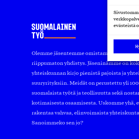
Sivustomme 
verkkopalve
evästeistä o
H
Olemme jäsentemme omistama puolueeton, 
riippumaton yhdistys. Jäseninämme on ko
yhteiskunnan kirjo pienistä pajoista ja yhte
suuryrityksiin. Meidät on perustettu yli 10
suomalaista työtä ja teollisuutta sekä nost
kotimaisesta osaamisesta. Uskomme yhä, ett
rakentaa vahvaa, elinvoimaista yhteiskunt
Sanoimmeko sen jo?