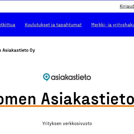
Kirjau
utkittua
Koulutukset ja tapahtumat
Merkki- ja yrityshak
 Asiakastieto Oy
omen Asiakastieto
Yrityksen verkkosivusto