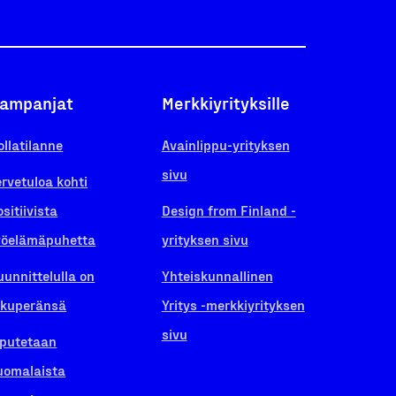
ampanjat
Merkkiyrityksille
ollatilanne
Avainlippu-yrityksen
sivu
ervetuloa kohti
ositiivista
Design from Finland -
yöelämäpuhetta
yrityksen sivu
uunnittelulla on
Yhteiskunnallinen
lkuperänsä
Yritys -merkkiyrityksen
sivu
iputetaan
uomalaista