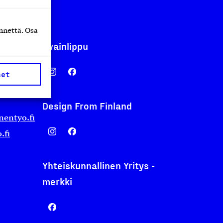
nnettä. Osa
Avainlippu
set
Design From Finland
nentyo.fi
.fi
Yhteiskunnallinen Yritys -
merkki