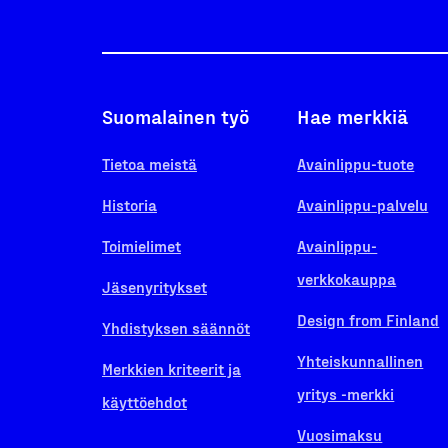
Suomalainen työ
Hae merkkiä
Tietoa meistä
Avainlippu-tuote
Historia
Avainlippu-palvelu
Toimielimet
Avainlippu-
verkkokauppa
Jäsenyritykset
Design from Finland
Yhdistyksen säännöt
Yhteiskunnallinen
Merkkien kriteerit ja
yritys -merkki
käyttöehdot
Vuosimaksu