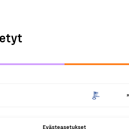
etyt
M
Evästeasetukset