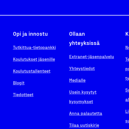
Opi ja innostu
Ollaan
K
yhteyksissä
Tutkittua-tietopankki
N
Extranet-jäsenpalvelu
Koulutukset jäsenille
T
Yhteystiedot
p
Koulutustallenteet
t
Medialle
Blogit
S
Usein kysytyt
Tiedotteet
a
kysymykset
L
Anna palautetta
s
Tilaa uutiskirje