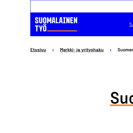
T
Etusivu
Merkki- ja yrityshaku
Suomen
Su