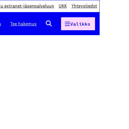
du extranet-jäsenpalveluun
UKK
Yhteystiedot
u
Tee hakemus
Valikko