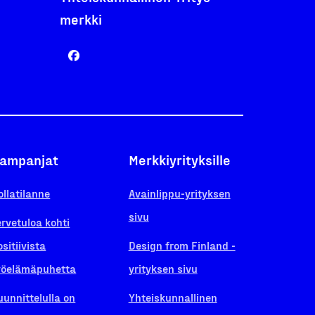
merkki
ampanjat
Merkkiyrityksille
ollatilanne
Avainlippu-yrityksen
sivu
ervetuloa kohti
ositiivista
Design from Finland -
yöelämäpuhetta
yrityksen sivu
uunnittelulla on
Yhteiskunnallinen