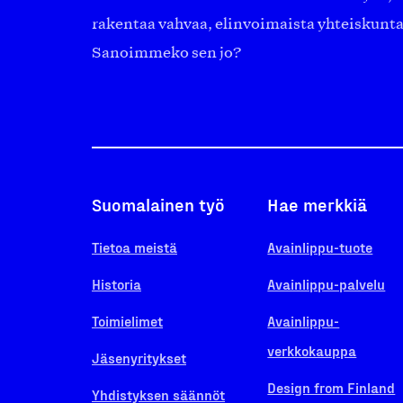
rakentaa vahvaa, elinvoimaista yhteiskunt
Sanoimmeko sen jo?
Suomalainen työ
Hae merkkiä
Tietoa meistä
Avainlippu-tuote
Historia
Avainlippu-palvelu
Toimielimet
Avainlippu-
verkkokauppa
Jäsenyritykset
Design from Finland
Yhdistyksen säännöt