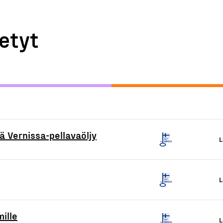
etyt
ä Vernissa-pellavaöljy
L
L
mille
L