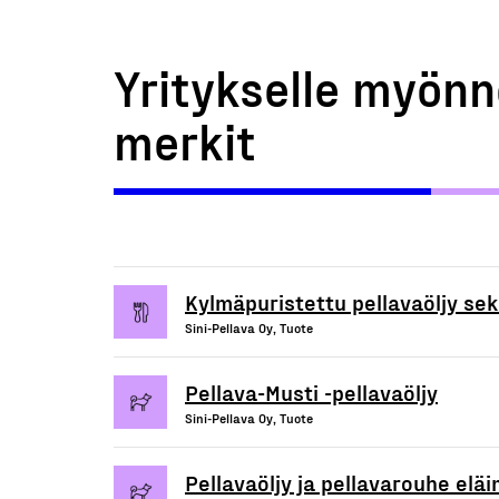
Yritykselle myönn
merkit
Kylmäpuristettu pellavaöljy sek
Sini-Pellava Oy, Tuote
Pellava-Musti -pellavaöljy
Sini-Pellava Oy, Tuote
Pellavaöljy ja pellavarouhe eläi