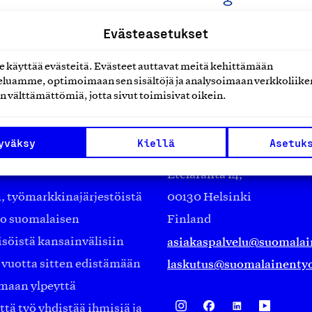
Evästeasetukset
käyttää evästeitä. Evästeet auttavat meitä kehittämään
luamme, optimoimaan sen sisältöjä ja analysoimaan verkkoliike
n välttämättömiä, jotta sivut toimisivat oikein.
Suomalainen työ ry
yväksy
Kiellä
Asetuk
Eteläranta 14,
työmarkkinajärjestöistä
00130 Helsinki
ko suomalaisen
Finland
asiakaspalvelu@suomalai
isöistä kansainvälisiin
laskutus@suomalainentyo
0 vuotta sitten edistämään
amaan ylpeyttä
ä työ yhdistää ihmisiä ja