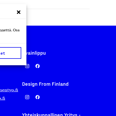
nnettä. Osa
Avainlippu
set
Design From Finland
nentyo.fi
.fi
Yhteiskunnallinen Yritys -