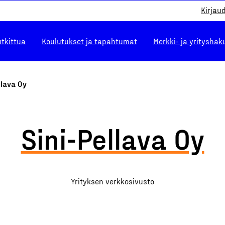
Kirjau
utkittua
Koulutukset ja tapahtumat
Merkki- ja yrityshak
llava Oy
Sini-Pellava Oy
Yrityksen verkkosivusto