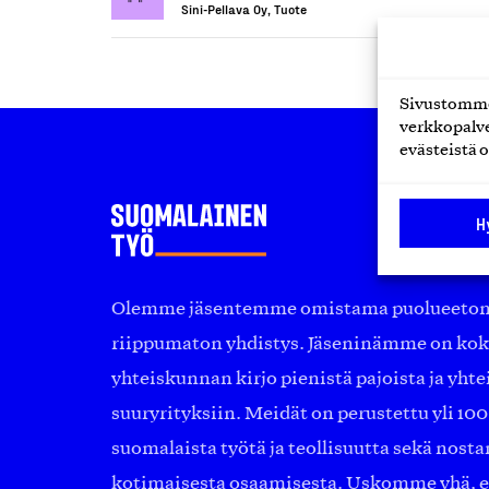
Sini-Pellava Oy, Tuote
Sivustomme 
verkkopalve
evästeistä o
H
Olemme jäsentemme omistama puolueeton, 
riippumaton yhdistys. Jäseninämme on ko
yhteiskunnan kirjo pienistä pajoista ja yhte
suuryrityksiin. Meidät on perustettu yli 10
suomalaista työtä ja teollisuutta sekä nost
kotimaisesta osaamisesta. Uskomme yhä, ett