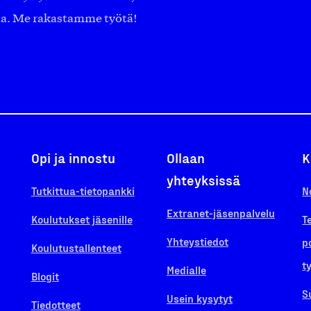
aa. Me rakastamme työtä!
Opi ja innostu
Ollaan
K
yhteyksissä
Tutkittua-tietopankki
N
Extranet-jäsenpalvelu
Koulutukset jäsenille
T
Yhteystiedot
p
Koulutustallenteet
t
Medialle
Blogit
S
Usein kysytyt
Tiedotteet