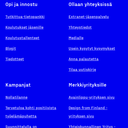
Opi ja innostu
Ollaan yhteyksissä
Tutkittua-tietopankki
Extranet-jäsenpalvelu
Koulutukset jäsenille
Yhteystiedot
Koulutustallenteet
Medialle
Blogit
Usein kysytyt kysymykset
Tiedotteet
Anna palautetta
Tilaa uutiskirje
Kampanjat
Merkkiyrityksille
Nollatilanne
Avainlippu-yrityksen sivu
Tervetuloa kohti positiivista
Design from Finland -
työelämäpuhetta
yrityksen sivu
Suunnittelulla on
Yhteiskunnallinen Yritys -