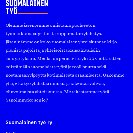
Olemme jäsentemme omistama puolueeton,
työmarkkinajärjestöistä riippumaton yhdistys.
Jäseninämme on koko suomalaisen yhteiskunnan kirjo
pienistä pajoista ja yhteisöistä kansainvälisiin
suuryrityksiin. Meidät on perustettu yli 100 vuotta sitten
edistämään suomalaista työtä ja teollisuutta sekä
nostamaan ylpeyttä kotimaisesta osaamisesta. Uskomme
yhä, että työ yhdistää ihmisiä ja rakentaa vahvaa,
elinvoimaista yhteiskuntaa. Me rakastamme työtä!
Sanoimmeko sen jo?
Suomalainen työ ry