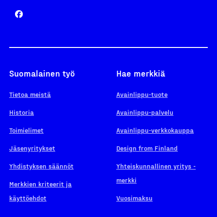
Suomalainen työ
Hae merkkiä
Tietoa meistä
Avainlippu-tuote
Historia
Avainlippu-palvelu
Toimielimet
Avainlippu-verkkokauppa
Jäsenyritykset
Design from Finland
Yhdistyksen säännöt
Yhteiskunnallinen yritys -
merkki
Merkkien kriteerit ja
käyttöehdot
Vuosimaksu