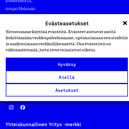
Eteläranta 14,
00130 Helsinki
Finland
Evästeasetukset
asiakaspalvelu@suomalainentyo.fi
Sivustomme käyttää evästeitä. Evästeet auttavat meitä
laskutus@suomalainentyo.fi
kehittämään verkkopalveluamme, optimoimaan sen sisältöjä
ja analysoimaan verkkoliikennettä. Osa evästeistä on
välttämättömiä, jotta sivut toimisivat oikein.
Avainlippu
Hyväksy
Kiellä
Asetukset
Design From Finland
Yhteiskunnallinen Yritys -merkki