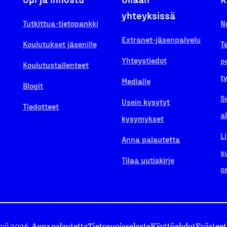
yhteyksissä
Tutkittua-tietopankki
N
Extranet-jäsenpalvelu
Koulutukset jäsenille
T
Yhteystiedot
p
Koulutustallenteet
t
Medialle
Blogit
S
Usein kysytyt
Tiedotteet
a
kysymykset
L
Anna palautetta
s
Tilaa uutiskirje
o
työ 2026.
Anna palautetta
Tietosuojaseloste
Käyttöehdot
Evästeet