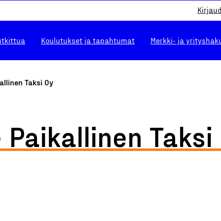
Kirjau
utkittua
Koulutukset ja tapahtumat
Merkki- ja yrityshak
allinen Taksi Oy
 Paikallinen Taksi