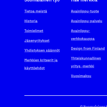
Tietoa meistä
Avainlippu-tuote
Historia
Avainlippu-palvelu
Toimielimet
Avainlippu-
verkkokauppa
Jäsenyritykset
Design from Finland
Yhdistyksen säännöt
Yhteiskunnallinen
Merkkien kriteerit ja
yritys -merkki
käyttöehdot
Vuosimaksu
© Suomalainen 