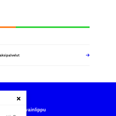
aksipalvelut
Avainlippu