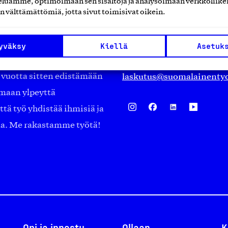
luamme, optimoimaan sen sisältöjä ja analysoimaan verkkoliike
Eteläranta 14,
n välttämättömiä, jotta sivut toimisivat oikein.
työmarkkinajärjestöistä
00130 Helsinki
ko suomalaisen
Finland
yväksy
Kiellä
Asetuk
asiakaspalvelu@suomalai
isöistä kansainvälisiin
laskutus@suomalainentyo
0 vuotta sitten edistämään
amaan ylpeyttä
ä työ yhdistää ihmisiä ja
aa. Me rakastamme työtä!
Opi ja innostu
Ollaan
K