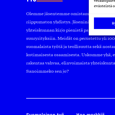
verkkopalve
evästeistä o
Olemme jäsentemme omistama puolueeton, 
riippumaton yhdistys. Jäseninämme on ko
H
yhteiskunnan kirjo pienistä pajoista ja yhte
suuryrityksiin. Meidät on perustettu yli 10
suomalaista työtä ja teollisuutta sekä nost
kotimaisesta osaamisesta. Uskomme yhä, ett
rakentaa vahvaa, elinvoimaista yhteiskunt
Sanoimmeko sen jo?
Suomalainen työ
Hae merkkiä