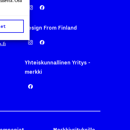
nnettä. Osa
set
Design From Finland
nentyo.fi
.fi
Yhteiskunnallinen Yritys -
merkki
ampanjat
Merkkiyrityksille