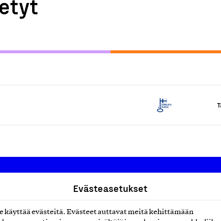
etyt
T
Evästeasetukset
Suomalainen työ ry
käyttää evästeitä. Evästeet auttavat meitä kehittämään