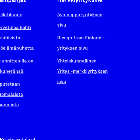
ollatilanne
Avainlippu-yrityksen
sivu
ervetuloa kohti
ositiivista
Design from Finland -
yöelämäpuhetta
yrityksen sivu
uunnittelulla on
Yhteiskunnallinen
lkuperänsä
Yritys -merkkiyrityksen
sivu
iputetaan
uomalaista
saamista
Evästeasetukset