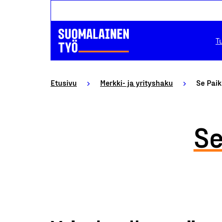
T
Etusivu
Merkki- ja yrityshaku
Se Paik
Se