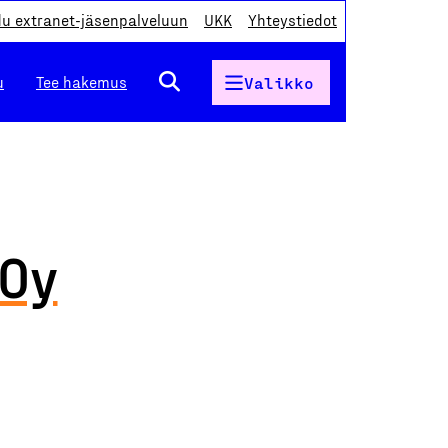
du extranet-jäsenpalveluun
UKK
Yhteystiedot
u
Tee hakemus
Valikko
 Oy