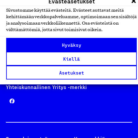
Evästeasetukset
Sivustomme käyttää evästeitä. Evästeet auttavat meitä
kehittämään verkkopalveluamme, optimoimaan sen sisältöjä
Avainlippu
ja analysoimaan verkkoliikennettä. Osa evästeistä on
välttämättömiä, jotta sivut toimisivat oikein.
Hyväksy
Design From Finland
Kiellä
Asetukset
Yhteiskunnallinen Yritys -merkki