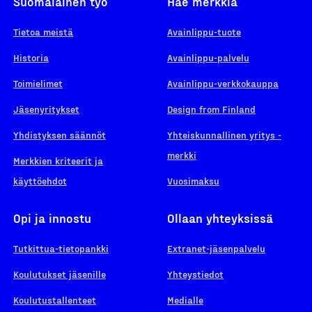
Suomalainen työ
Hae merkkiä
Tietoa meistä
Avainlippu-tuote
Historia
Avainlippu-palvelu
Toimielimet
Avainlippu-verkkokauppa
Jäsenyritykset
Design from Finland
Yhdistyksen säännöt
Yhteiskunnallinen yritys -
merkki
Merkkien kriteerit ja
käyttöehdot
Vuosimaksu
Opi ja innostu
Ollaan yhteyksissä
Tutkittua-tietopankki
Extranet-jäsenpalvelu
Koulutukset jäsenille
Yhteystiedot
Koulutustallenteet
Medialle