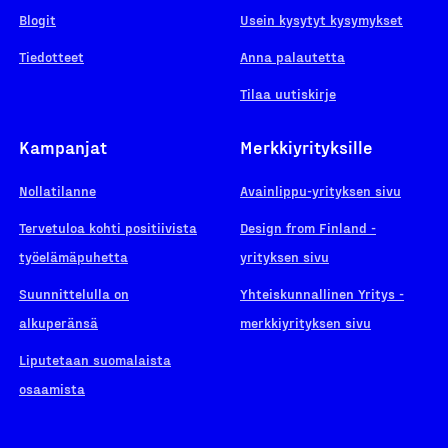
Blogit
Usein kysytyt kysymykset
Tiedotteet
Anna palautetta
Tilaa uutiskirje
Kampanjat
Merkkiyrityksille
Nollatilanne
Avainlippu-yrityksen sivu
Tervetuloa kohti positiivista
Design from Finland -
työelämäpuhetta
yrityksen sivu
Suunnittelulla on
Yhteiskunnallinen Yritys -
alkuperänsä
merkkiyrityksen sivu
Liputetaan suomalaista
osaamista