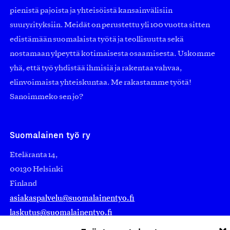
pienistä pajoista ja yhteisöistä kansainvälisiin
suuryrityksiin. Meidät on perustettu yli 100 vuotta sitten
edistämään suomalaista työtä ja teollisuutta sekä
nostamaan ylpeyttä kotimaisesta osaamisesta. Uskomme
yhä, että työ yhdistää ihmisiä ja rakentaa vahvaa,
elinvoimaista yhteiskuntaa. Me rakastamme työtä!
Sanoimmeko sen jo?
Suomalainen työ ry
Eteläranta 14,
00130 Helsinki
Finland
asiakaspalvelu@suomalainentyo.fi
laskutus@suomalainentyo.fi