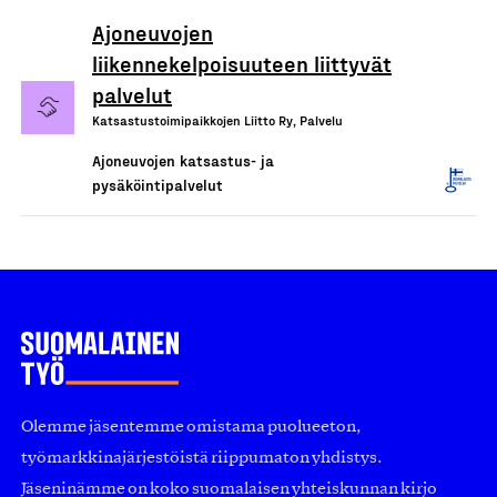
Ajoneuvojen
liikennekelpoisuuteen liittyvät
palvelut
Katsastustoimipaikkojen Liitto Ry, Palvelu
Ajoneuvojen katsastus- ja
pysäköintipalvelut
Olemme jäsentemme omistama puolueeton,
työmarkkinajärjestöistä riippumaton yhdistys.
Jäseninämme on koko suomalaisen yhteiskunnan kirjo